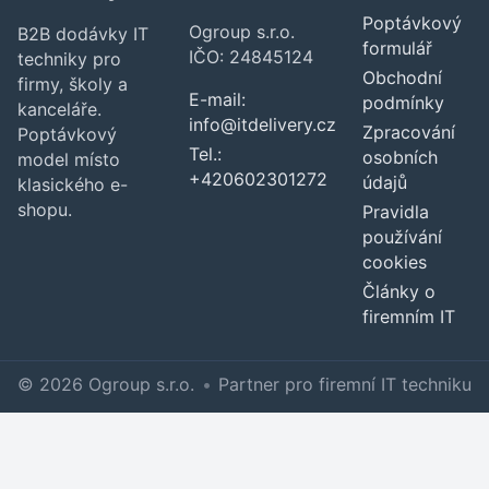
Poptávkový
Ogroup s.r.o.
B2B dodávky IT
formulář
IČO: 24845124
techniky pro
Obchodní
firmy, školy a
E-mail:
podmínky
kanceláře.
info@itdelivery.cz
Zpracování
Poptávkový
Tel.:
osobních
model místo
+420602301272
údajů
klasického e-
shopu.
Pravidla
používání
cookies
Články o
firemním IT
© 2026 Ogroup s.r.o.
•
Partner pro firemní IT techniku