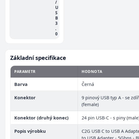
/
U
S
B
3
.
0
Základní specifikace
PARAMETR
HODNOTA
Barva
Černá
Konektor
9 pinový USB typ A - se zdí
(female)
Konektor (druhý konec)
24 pin USB-C - s piny (male
Popis výrobku
C2G USB C to USB A Adapte
to USB Adapter - 5Gbps - B