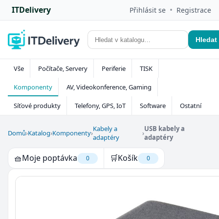
ITDelivery
•
Přihlásit se
Registrace
Hledat
Vše
Počítače, Servery
Periferie
TISK
Komponenty
AV, Videokonference, Gaming
Síťové produkty
Telefony, GPS, IoT
Software
Ostatní
Kabely a
USB kabely a
Domů
›
Katalog
›
Komponenty
›
›
adaptéry
adaptéry
🧺
Moje poptávka
🛒
Košík
0
0