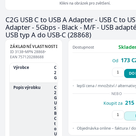
Klikni na obrázek pro zvětšení.
C2G USB C to USB A Adapter - USB C to U
Adapter - 5Gbps - Black - M/F - USB adapté
USB typ A do USB-C
(28868)
ZÁKLADNÍ VLASTNOSTI
Sklade
Dostupnost
ID
3138
•
MPN
28868
•
EAN
757120288688
173 C
Od
Výrobce
C
2
DO
G
lepší cena / množství / alternativ
Popis výrobku
C
2
NEBO
G
215
U
Koupit za
S
B
C
t
Objednávka online – faktura / do
o
U