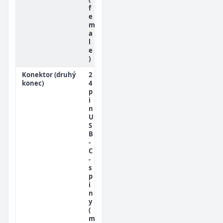
f
e
m
a
l
e
)
Konektor (druhý
2
konec)
4
p
i
n
U
S
B
-
C
-
s
p
i
n
y
(
m