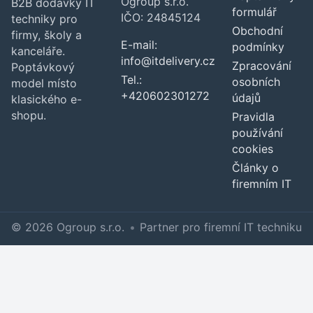
Ogroup s.r.o.
B2B dodávky IT
formulář
IČO: 24845124
techniky pro
Obchodní
firmy, školy a
E-mail:
podmínky
kanceláře.
info@itdelivery.cz
Zpracování
Poptávkový
Tel.:
osobních
model místo
+420602301272
údajů
klasického e-
shopu.
Pravidla
používání
cookies
Články o
firemním IT
© 2026 Ogroup s.r.o.
•
Partner pro firemní IT techniku