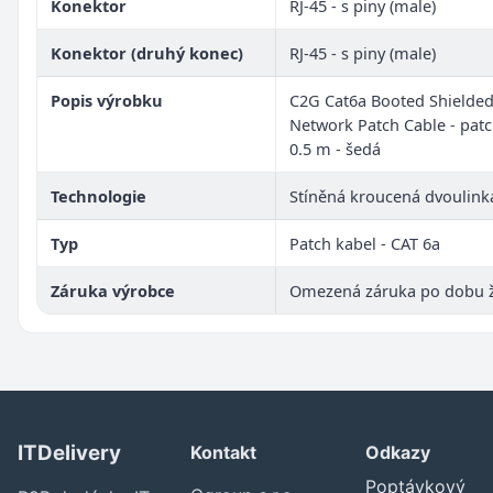
Konektor
RJ-45 - s piny (male)
Konektor (druhý konec)
RJ-45 - s piny (male)
Popis výrobku
C2G Cat6a Booted Shielded
Network Patch Cable - patc
0.5 m - šedá
Technologie
Stíněná kroucená dvoulinka
Typ
Patch kabel - CAT 6a
Záruka výrobce
Omezená záruka po dobu ž
ITDelivery
Kontakt
Odkazy
Poptávkový