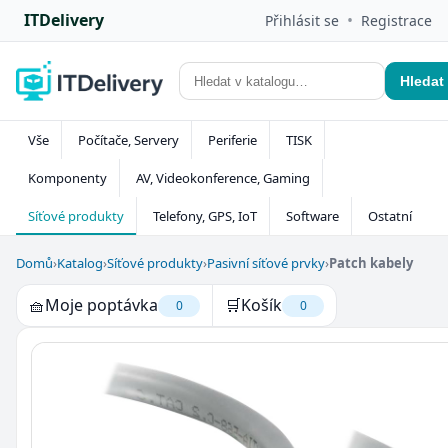
ITDelivery
•
Přihlásit se
Registrace
Hledat
Vše
Počítače, Servery
Periferie
TISK
Komponenty
AV, Videokonference, Gaming
Síťové produkty
Telefony, GPS, IoT
Software
Ostatní
Domů
›
Katalog
›
Síťové produkty
›
Pasivní síťové prvky
›
Patch kabely
🧺
Moje poptávka
🛒
Košík
0
0