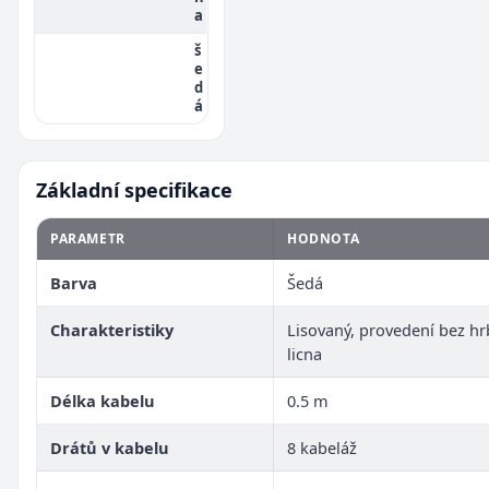
a
š
e
d
á
Základní specifikace
PARAMETR
HODNOTA
Barva
Šedá
Charakteristiky
Lisovaný, provedení bez hr
licna
Délka kabelu
0.5 m
Drátů v kabelu
8 kabeláž