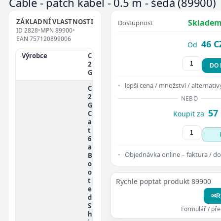
Cable - patch kabel - 0.5 m - šedá
(89900)
ZÁKLADNÍ VLASTNOSTI
Skladem
Dostupnost
ID
2828
•
MPN
89900
•
EAN
757120899006
46 C
Od
Výrobce
C
2
DO
G
lepší cena / množství / alternativ
C
2
NEBO
G
57
C
Koupit za
a
t
6
a
Objednávka online – faktura / do
B
o
o
t
Rychle poptat produkt 89900
e
✉
R
d
S
Formulář / př
h