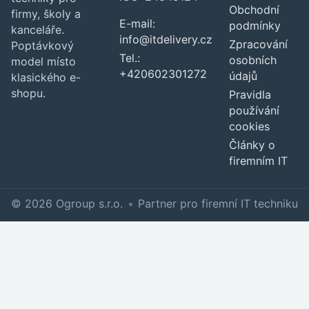
Obchodní
firmy, školy a
E-mail:
podmínky
kanceláře.
info@itdelivery.cz
Zpracování
Poptávkový
Tel.:
osobních
model místo
+420602301272
údajů
klasického e-
shopu.
Pravidla
používání
cookies
Články o
firemním IT
© 2026 Ogroup s.r.o.
•
Partner pro firemní IT techniku