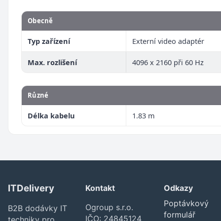
Obecně
Typ zařízení
Externí video adaptér
Max. rozlišení
4096 x 2160 při 60 Hz
Různé
Délka kabelu
1.83 m
ITDelivery
Kontakt
Odkazy
Poptávkový
Ogroup s.r.o.
B2B dodávky IT
formulář
IČO: 24845124
techniky pro