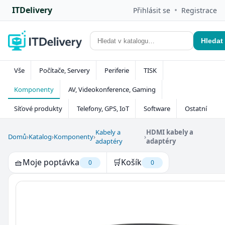
ITDelivery
•
Přihlásit se
Registrace
Hledat
Vše
Počítače, Servery
Periferie
TISK
Komponenty
AV, Videokonference, Gaming
Síťové produkty
Telefony, GPS, IoT
Software
Ostatní
Kabely a
HDMI kabely a
Domů
›
Katalog
›
Komponenty
›
›
adaptéry
adaptéry
🧺
Moje poptávka
🛒
Košík
0
0