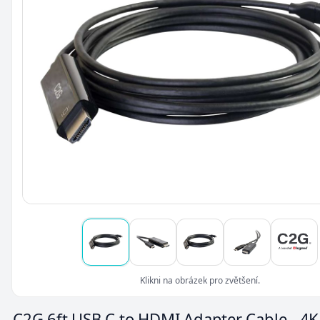
Klikni na obrázek pro zvětšení.
C2G 6ft USB C to HDMI Adapter Cable - 4K