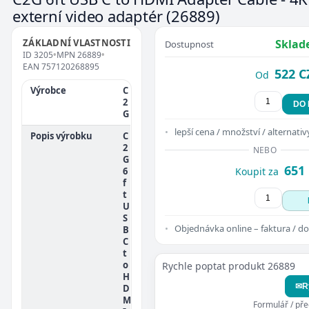
externí video adaptér
(26889)
ZÁKLADNÍ VLASTNOSTI
Sklad
Dostupnost
ID
3205
•
MPN
26889
•
EAN
757120268895
522 C
Od
Výrobce
C
2
DO
G
lepší cena / množství / alternativ
Popis výrobku
C
2
NEBO
G
651
6
Koupit za
f
t
U
S
Objednávka online – faktura / do
B
C
t
o
Rychle poptat produkt 26889
H
✉
R
D
M
Formulář / př