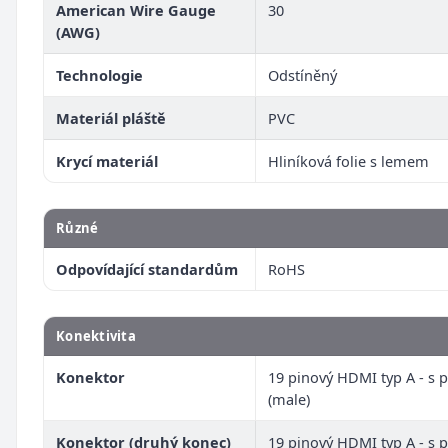
American Wire Gauge
30
(AWG)
Technologie
Odstíněný
Materiál pláště
PVC
Krycí materiál
Hliníková folie s lemem
Různé
Odpovídající standardům
RoHS
Konektivita
Konektor
19 pinový HDMI typ A - s p
(male)
Konektor (druhý konec)
19 pinový HDMI typ A - s p