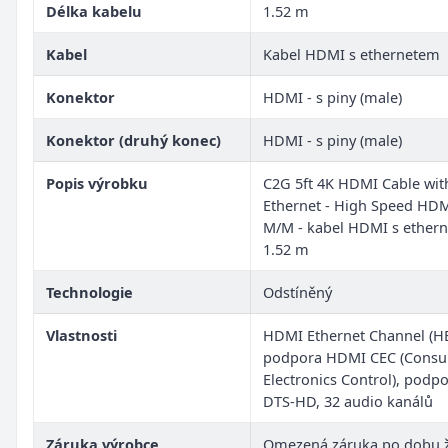
Délka kabelu
1.52 m
Kabel
Kabel HDMI s ethernetem
Konektor
HDMI - s piny (male)
Konektor (druhý konec)
HDMI - s piny (male)
Popis výrobku
C2G 5ft 4K HDMI Cable wit
Ethernet - High Speed HDM
M/M - kabel HDMI s ethern
1.52 m
Technologie
Odstíněný
Vlastnosti
HDMI Ethernet Channel (HE
podpora HDMI CEC (Cons
Electronics Control), podp
DTS-HD, 32 audio kanálů
Záruka výrobce
Omezená záruka po dobu ž