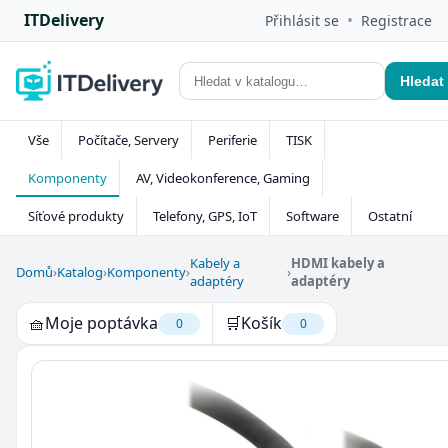
ITDelivery
•
Přihlásit se
Registrace
Hledat
Vše
Počítače, Servery
Periferie
TISK
Komponenty
AV, Videokonference, Gaming
Síťové produkty
Telefony, GPS, IoT
Software
Ostatní
Kabely a
HDMI kabely a
Domů
›
Katalog
›
Komponenty
›
›
adaptéry
adaptéry
🧺
Moje poptávka
🛒
Košík
0
0