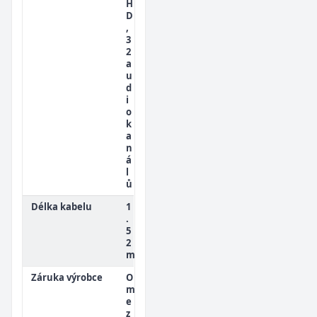
H
D
,
3
2
a
u
d
i
o
k
a
n
á
l
ů
Délka kabelu
1
.
5
2
m
Záruka výrobce
O
m
e
z