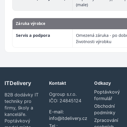
(male)
Záruka výrobce
Servis a podpora
Omezená záruka - po dob
životnosti výrobku
ITDelivery
Kontakt
Odkazy
Poptávkový
Ogroup s.r.o.
B2B dodávky IT
formulář
IČO: 24845124
techniky pro
Obchodní
firmy, školy a
E-mail:
podmínky
kanceláře.
info@itdelivery.cz
Zpracování
Poptávkový
Tel.:
osobních