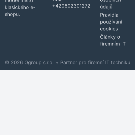
model místo
+420602301272
údajů
klasického e-
shopu.
Pravidla
používání
cookies
Články o
firemním IT
© 2026 Ogroup s.r.o.
•
Partner pro firemní IT techniku