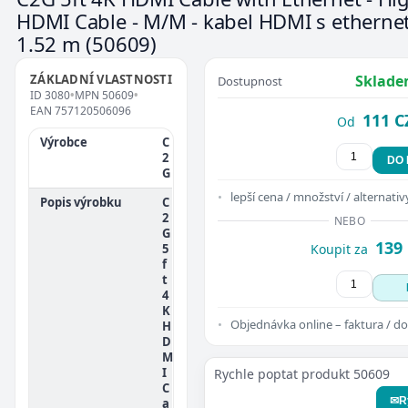
HDMI Cable - M/M - kabel HDMI s etherne
1.52 m
(50609)
ZÁKLADNÍ VLASTNOSTI
Sklade
Dostupnost
ID
3080
•
MPN
50609
•
EAN
757120506096
111 C
Od
Výrobce
C
2
DO
G
lepší cena / množství / alternativ
Popis výrobku
C
2
NEBO
G
139
5
Koupit za
f
t
4
K
Objednávka online – faktura / do
H
D
M
I
Rychle poptat produkt 50609
C
✉
R
a