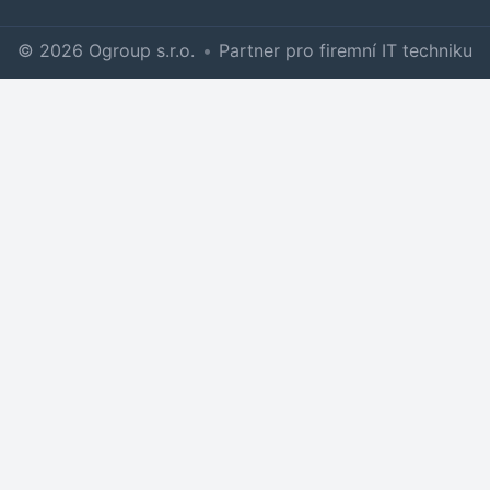
© 2026 Ogroup s.r.o.
•
Partner pro firemní IT techniku