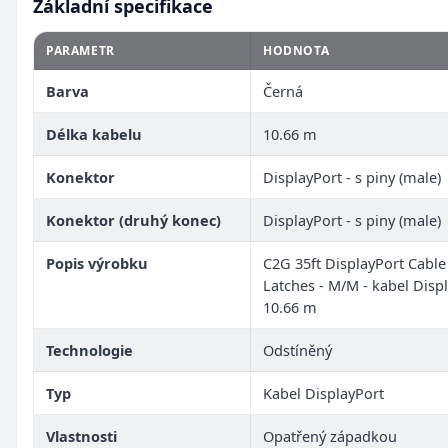
Základní specifikace
PARAMETR
HODNOTA
Barva
Černá
Délka kabelu
10.66 m
Konektor
DisplayPort - s piny (male)
Konektor (druhý konec)
DisplayPort - s piny (male)
Popis výrobku
C2G 35ft DisplayPort Cable
Latches - M/M - kabel Displ
10.66 m
Technologie
Odstíněný
Typ
Kabel DisplayPort
Vlastnosti
Opatřený západkou