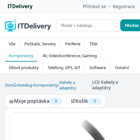
ITDelivery
•
Přihlásit se
Registrace
Hledat
Vše
Počítače, Servery
Periferie
TISK
Komponenty
AV, Videokonference, Gaming
Síťové produkty
Telefony, GPS, IoT
Software
Ostatní
Kabely a
LCD Kabely a
Domů
›
Katalog
›
Komponenty
›
›
adaptéry
adaptéry
🧺
Moje poptávka
🛒
Košík
0
0