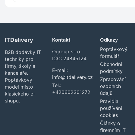
ITDelivery
Kontakt
Odkazy
Poptávkový
Ogroup s.r.o.
B2B dodávky IT
formulář
IČO: 24845124
techniky pro
Obchodní
firmy, školy a
E-mail:
podmínky
kanceláře.
info@itdelivery.cz
Zpracování
Poptávkový
Tel.:
osobních
model místo
+420602301272
údajů
klasického e-
shopu.
Pravidla
používání
cookies
Články o
firemním IT