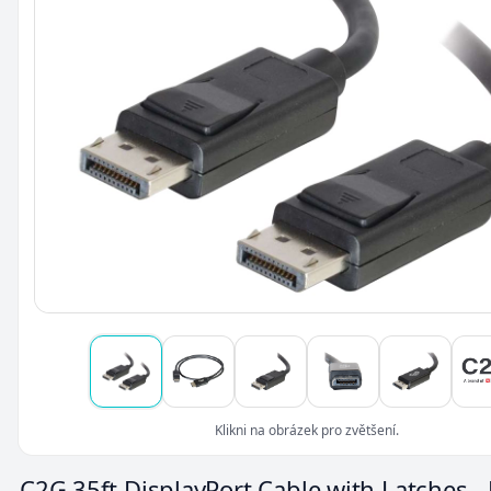
Klikni na obrázek pro zvětšení.
C2G 35ft DisplayPort Cable with Latches -