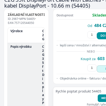
kabel DisplayPort - 10.66 m
(54405)
ZÁKLADNÍ VLASTNOSTI
Sklade
Dostupnost
ID
2987
•
MPN
54405
•
EAN
757120544050
484 C
Od
Výrobce
C
2
DO
G
lepší cena / množství / alternativ
Popis výrobku
C
2
NEBO
G
603
3
Koupit za
5
f
t
D
Objednávka online – faktura / do
i
s
p
l
Rychle poptat produkt 54405
a
✉
R
y
P
Formulář / př