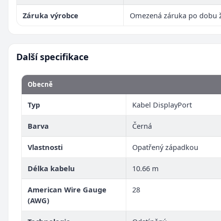
Záruka výrobce
Omezená záruka po dobu ž
Další specifikace
Obecně
Typ
Kabel DisplayPort
Barva
Černá
Vlastnosti
Opatřený západkou
Délka kabelu
10.66 m
American Wire Gauge
28
(AWG)