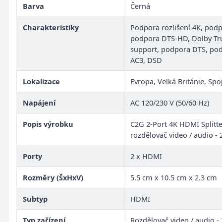
Barva
Černá
Charakteristiky
Podpora rozlišení 4K, pod
podpora DTS-HD, Dolby T
support, podpora DTS, po
AC3, DSD
Lokalizace
Evropa, Velká Británie, Spo
Napájení
AC 120/230 V (50/60 Hz)
Popis výrobku
C2G 2-Port 4K HDMI Splitte
rozdělovač video / audio - 
Porty
2 x HDMI
Rozměry (ŠxHxV)
5.5 cm x 10.5 cm x 2.3 cm
Subtyp
HDMI
Typ zařízení
Rozdělovač video / audio - 