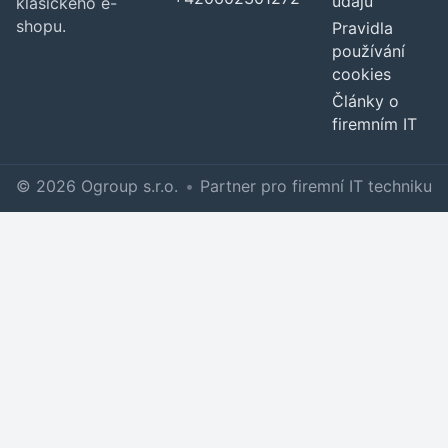
údajů
klasického e-
shopu.
Pravidla
používání
cookies
Články o
firemním IT
© 2026 Ogroup s.r.o.
•
Partner pro firemní IT techniku