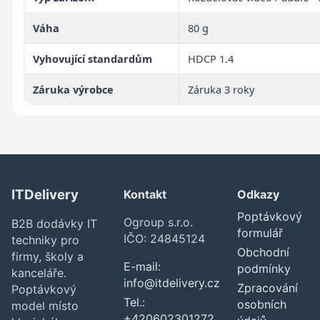
Váha
80 g
Vyhovující standardům
HDCP 1.4
Záruka výrobce
Záruka 3 roky
ITDelivery
Kontakt
Odkazy
Poptávkový
Ogroup s.r.o.
B2B dodávky IT
formulář
IČO: 24845124
techniky pro
Obchodní
firmy, školy a
E-mail:
podmínky
kanceláře.
info@itdelivery.cz
Zpracování
Poptávkový
Tel.:
osobních
model místo
+420602301272