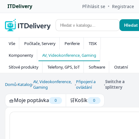
ITDelivery
•
Přihlásit se
Registrace
Hledat
Vše
Počítače, Servery
Periferie
TISK
Komponenty
AV, Videokonference, Gaming
Síťové produkty
Telefony, GPS, IoT
Software
Ostatní
AV, Videokonference,
Připojení a
Switche a
Domů
›
Katalog
›
›
›
Gaming
ovládání
splittery
🧺
Moje poptávka
🛒
Košík
0
0