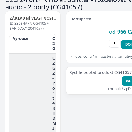
audio - 2 porty
(CG41057)
ZÁKLADNÍ VLASTNOSTI
Dostupnost
ID
3368
•
MPN
CG41057
•
EAN
0757120410577
966 C
Od
Výrobce
C
2
DO
G
lepší cena / množství / alternativ
C
2
G
Rychle poptat produkt CG41057
2
-
✉
R
P
o
Formulář / př
r
t
4
K
H
D
M
I