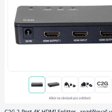
Klikni na obrázek pro zvětšení.
C2G 2-Port 4K HDMI Splitter - rozdělovač v