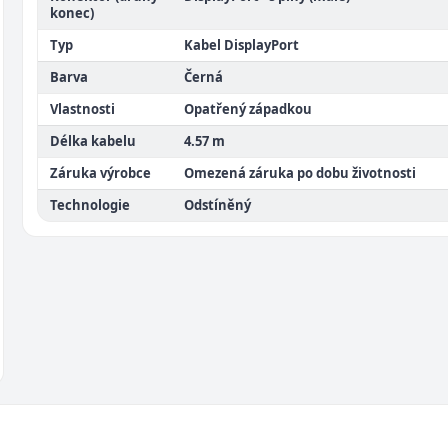
konec)
Typ
Kabel DisplayPort
Barva
Černá
Vlastnosti
Opatřený západkou
Délka kabelu
4.57 m
Záruka výrobce
Omezená záruka po dobu životnosti
Technologie
Odstíněný