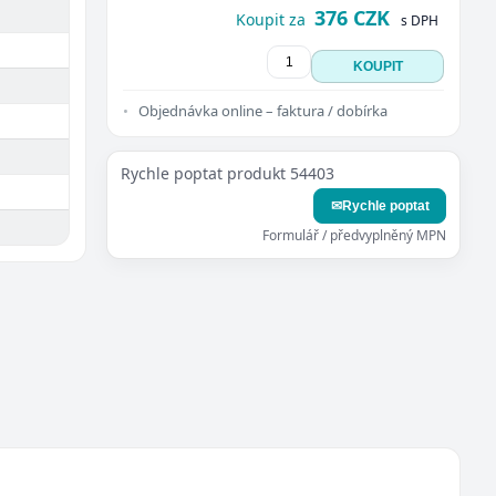
376 CZK
Koupit za
s DPH
KOUPIT
Objednávka online – faktura / dobírka
Rychle poptat produkt 54403
✉
Rychle poptat
Formulář / předvyplněný MPN