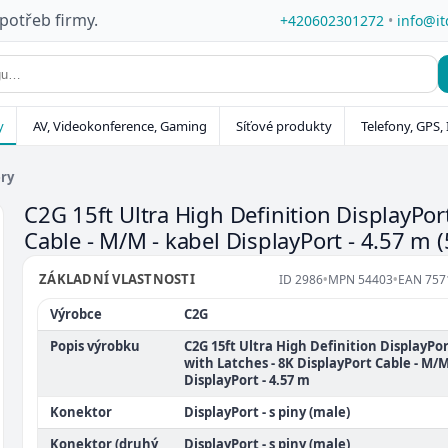
 potřeb firmy.
+420602301272
•
info@it
y
AV, Videokonference, Gaming
Síťové produkty
Telefony, GPS, 
éry
C2G 15ft Ultra High Definition DisplayPor
Cable - M/M - kabel DisplayPort - 4.57 m
ZÁKLADNÍ VLASTNOSTI
ID
2986
•
MPN
54403
•
EAN
757
Výrobce
C2G
Popis výrobku
C2G 15ft Ultra High Definition DisplayPo
with Latches - 8K DisplayPort Cable - M/M
DisplayPort - 4.57 m
Konektor
DisplayPort - s piny (male)
Konektor (druhý
DisplayPort - s piny (male)