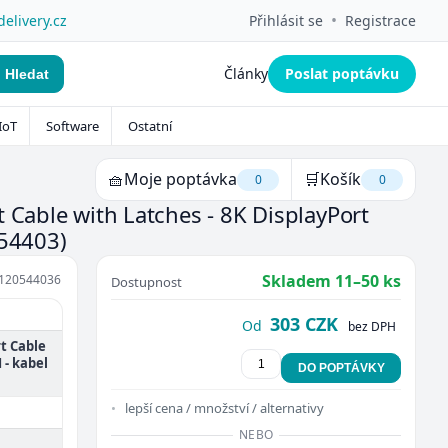
•
delivery.cz
Přihlásit se
Registrace
Články
Poslat poptávku
Hledat
IoT
Software
Ostatní
🧺
Moje poptávka
🛒
Košík
0
0
t Cable with Latches - 8K DisplayPort
(54403)
Skladem 11–50 ks
120544036
Dostupnost
303 CZK
Od
bez DPH
rt Cable
 - kabel
DO POPTÁVKY
lepší cena / množství / alternativy
NEBO