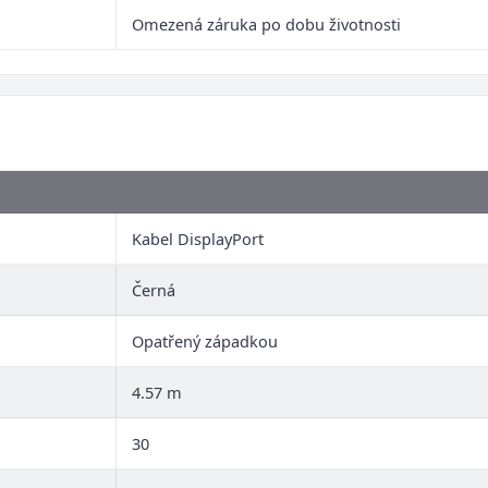
Omezená záruka po dobu životnosti
Kabel DisplayPort
Černá
Opatřený západkou
4.57 m
30