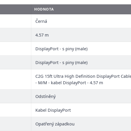
HODNOTA
Černá
4.57 m
DisplayPort - s piny (male)
DisplayPort - s piny (male)
C2G 15ft Ultra High Definition DisplayPort Cabl
- M/M - kabel DisplayPort - 4.57 m
Odstíněný
Kabel DisplayPort
Opatřený západkou