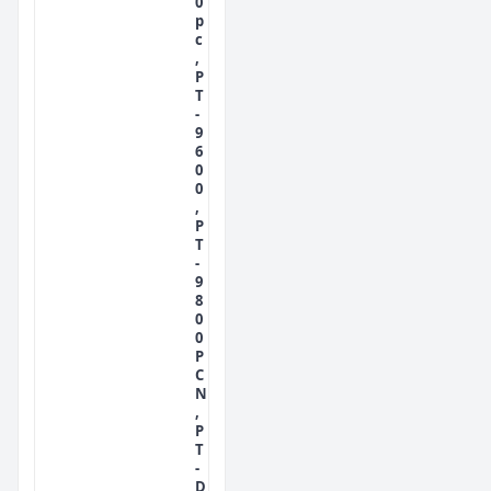
0
p
c
,
P
T
-
9
6
0
0
,
P
T
-
9
8
0
0
P
C
N
,
P
T
-
D