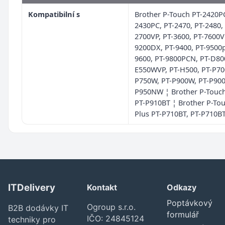
Kompatibilní s
Brother P-Touch PT-2420PC
2430PC, PT-2470, PT-2480,
2700VP, PT-3600, PT-7600V
9200DX, PT-9400, PT-9500p
9600, PT-9800PCN, PT-D80
E550WVP, PT-H500, PT-P700
P750W, PT-P900W, PT-P900
P950NW ¦ Brother P-Touc
PT-P910BT ¦ Brother P-To
Plus PT-P710BT, PT-P710B
ITDelivery
Kontakt
Odkazy
Poptávkový
Ogroup s.r.o.
B2B dodávky IT
formulář
IČO: 24845124
techniky pro