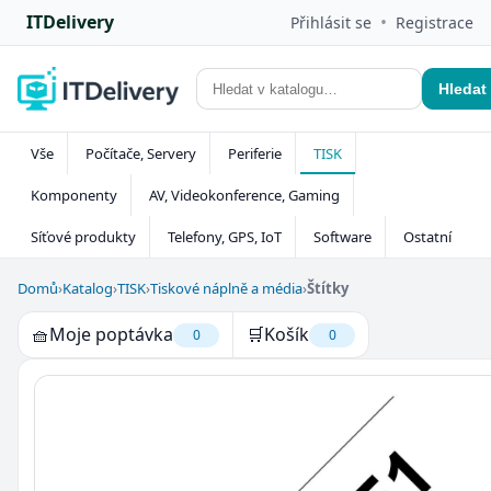
ITDelivery
•
Přihlásit se
Registrace
Hledat
Vše
Počítače, Servery
Periferie
TISK
Komponenty
AV, Videokonference, Gaming
Síťové produkty
Telefony, GPS, IoT
Software
Ostatní
Domů
›
Katalog
›
TISK
›
Tiskové náplně a média
›
Štítky
🧺
Moje poptávka
🛒
Košík
0
0