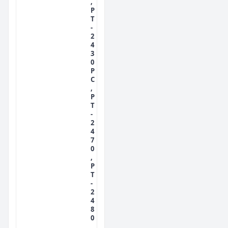
,
P
T
-
2
4
3
0
P
C
,
P
T
-
2
4
7
0
,
P
T
-
2
4
8
0
,