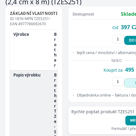
(2,4 cm x 8 m)
(TZES251)
ZÁKLADNÍ VLASTNOSTI
Sklad
Dostupnost
ID
1876
•
MPN
TZES251
•
EAN
4977766692670
397 C
Od
Výrobce
B
r
DO
o
t
lepší cena / množství / alternativ
h
e
NEBO
r
495
Koupit za
Popis výrobku
B
r
o
t
Objednávka online – faktura / do
h
e
r
T
Rychle poptat produkt TZES251
Z
✉
R
e
-
Formulář / př
S