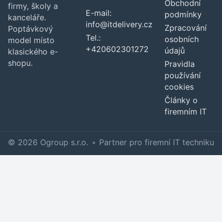
Obchodní
firmy, školy a
E-mail:
podmínky
kanceláře.
info@itdelivery.cz
Zpracování
Poptávkový
Tel.:
osobních
model místo
+420602301272
údajů
klasického e-
shopu.
Pravidla
používání
cookies
Články o
firemním IT
© 2026 Ogroup s.r.o.
•
Partner pro firemní IT techniku