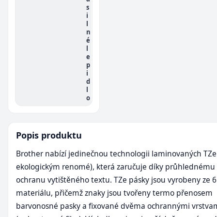
s
i
l
n
é
l
e
p
i
d
l
o
Popis produktu
Brother nabízí jedinečnou technologii laminovaných TZe
ekologickým renomé), která zaručuje díky průhlednému 
ochranu vytištěného textu. TZe pásky jsou vyrobeny ze 6
materiálu, přičemž znaky jsou tvořeny termo přenosem
barvonosné pasky a fixované dvěma ochrannými vrstva