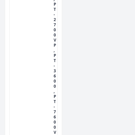
P
T
-
2
7
0
0
V
P
,
P
T
-
3
6
0
0
,
P
T
-
7
6
0
0
V