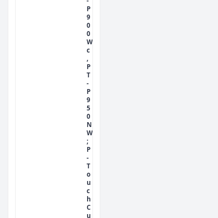
-
P
9
0
0
W
c
,
P
T
-
P
9
5
0
N
W
;
P
-
T
o
u
c
h
C
u