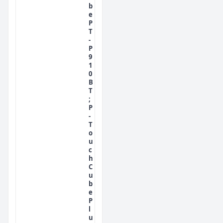
b
e
P
T
-
P
9
1
0
B
T
;
P
-
T
o
u
c
h
C
u
b
e
P
l
u