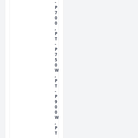
-
P
7
0
0
,
P
T
-
P
7
5
0
W
,
P
T
-
P
9
0
0
W
,
P
T