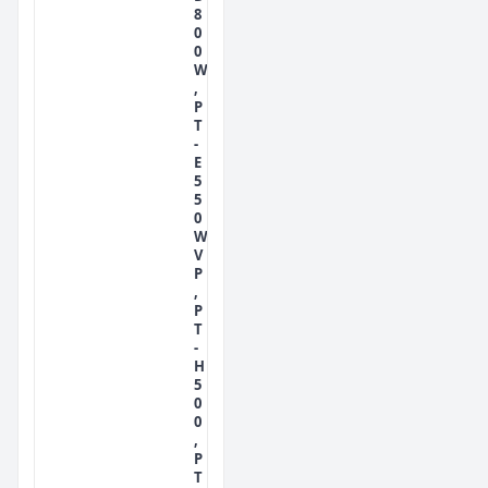
8
0
0
W
,
P
T
-
E
5
5
0
W
V
P
,
P
T
-
H
5
0
0
,
P
T