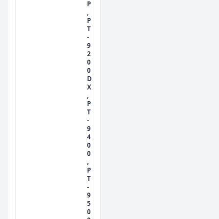
P
,
P
T
-
9
2
0
0
D
X
,
P
T
-
9
4
0
0
,
P
T
-
9
5
0