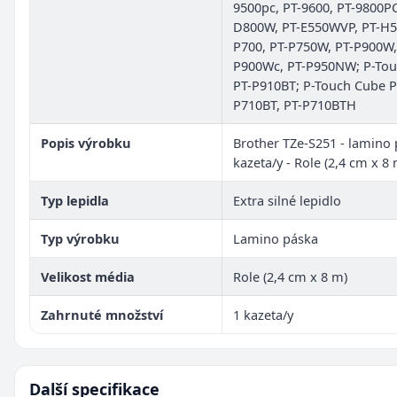
9500pc, PT-9600, PT-9800P
D800W, PT-E550WVP, PT-H5
P700, PT-P750W, PT-P900W,
P900Wc, PT-P950NW; P-To
PT-P910BT; P-Touch Cube P
P710BT, PT-P710BTH
Popis výrobku
Brother TZe-S251 - lamino 
kazeta/y - Role (2,4 cm x 8 
Typ lepidla
Extra silné lepidlo
Typ výrobku
Lamino páska
Velikost média
Role (2,4 cm x 8 m)
Zahrnuté množství
1 kazeta/y
Další specifikace