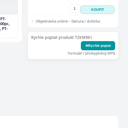
KOUPIT
 PT-
Objednávka online – faktura / dobírka
500pc,
 PT-
Rychle poptat produkt TZEM961
✉
Rychle poptat
Formulář / předvyplněný MPN