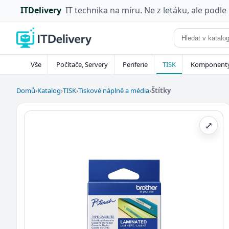
ITDelivery
IT technika na míru. Ne z letáku, ale podle
Vše
Počítače, Servery
Periferie
TISK
Komponent
Domů
›
Katalog
›
TISK
›
Tiskové náplně a média
›
Štítky
⤢