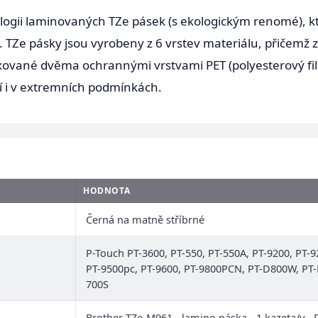
ologii laminovaných TZe pásek (s ekologickým renomé), 
. TZe pásky jsou vyrobeny z 6 vrstev materiálu, přičemž
xované dvěma ochrannými vrstvami PET (polyesterový fi
ží i v extremních podmínkách.
HODNOTA
Černá na matně stříbrné
P-Touch PT-3600, PT-550, PT-550A, PT-9200, PT-
PT-9500pc, PT-9600, PT-9800PCN, PT-D800W, PT
700S
Brother TZe-M961 - lamino páska - 1 kazeta/y - 