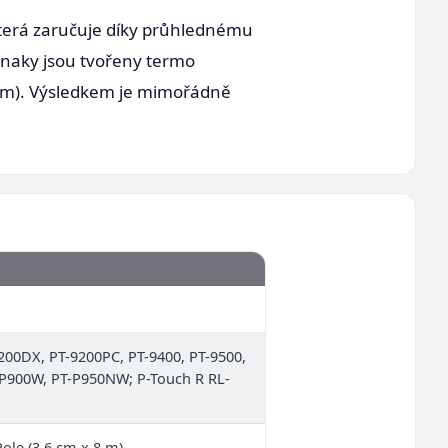
která zaručuje díky průhlednému
 znaky jsou tvořeny termo
lm). Výsledkem je mimořádně
9200DX, PT-9200PC, PT-9400, PT-9500,
-P900W, PT-P950NW; P-Touch R RL-
Role (3,6 cm x 8 m)