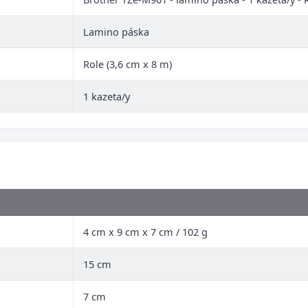
Lamino páska
Role (3,6 cm x 8 m)
1 kazeta/y
4 cm x 9 cm x 7 cm / 102 g
15 cm
7 cm