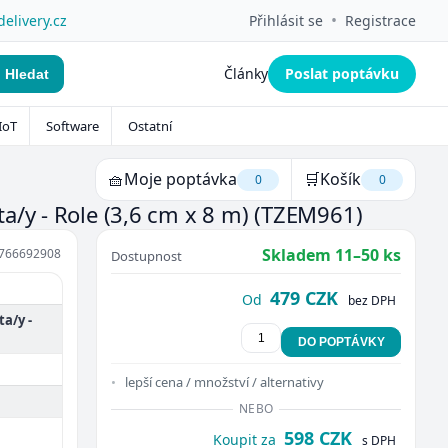
•
delivery.cz
Přihlásit se
Registrace
Články
Poslat poptávku
Hledat
IoT
Software
Ostatní
🧺
Moje poptávka
🛒
Košík
0
0
a/y - Role (3,6 cm x 8 m)
(TZEM961)
Skladem 11–50 ks
766692908
Dostupnost
479 CZK
Od
bez DPH
a/y -
DO POPTÁVKY
lepší cena / množství / alternativy
NEBO
598 CZK
Koupit za
s DPH