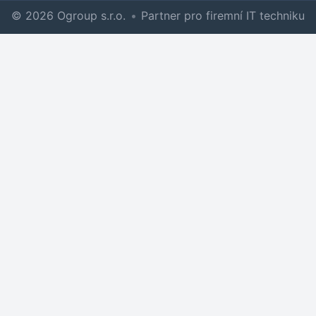
© 2026 Ogroup s.r.o.
•
Partner pro firemní IT techniku