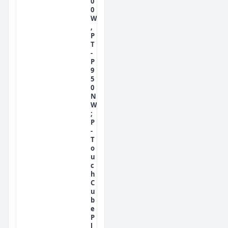
0
0
W
,
P
T
-
P
9
5
0
N
W
;
P
-
T
o
u
c
h
C
u
b
e
P
l