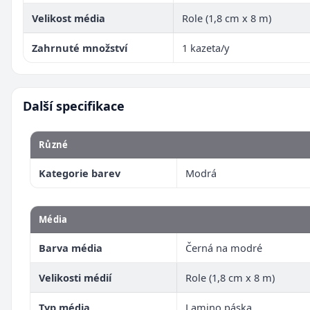
Velikost média
Role (1,8 cm x 8 m)
Zahrnuté množství
1 kazeta/y
Další specifikace
Různé
Kategorie barev
Modrá
Média
Barva média
Černá na modré
Velikosti médií
Role (1,8 cm x 8 m)
Typ média
Lamino páska