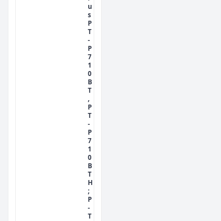
u
s
P
T
-
P
7
1
0
B
T
,
P
T
-
P
7
1
0
B
T
H
;
P
-
T