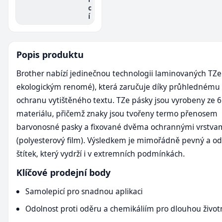
c
í
Popis produktu
Brother nabízí jedinečnou technologii laminovaných TZe
ekologickým renomé), která zaručuje díky průhlednému 
ochranu vytištěného textu. TZe pásky jsou vyrobeny ze 6
materiálu, přičemž znaky jsou tvořeny termo přenosem
barvonosné pasky a fixované dvěma ochrannými vrstva
(polyesterový film). Výsledkem je mimořádně pevný a o
štítek, který vydrží i v extremních podmínkách.
Klíčové prodejní body
Samolepicí pro snadnou aplikaci
Odolnost proti oděru a chemikáliím pro dlouhou život