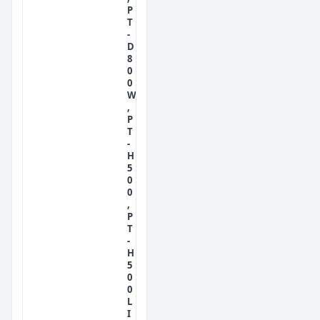
P
T
-
D
8
0
0
W
,
P
T
-
H
5
0
0
,
P
T
-
H
5
0
0
L
I