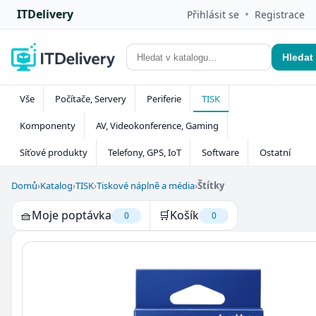
ITDelivery
•
Přihlásit se
Registrace
Hledat
Vše
Počítače, Servery
Periferie
TISK
Komponenty
AV, Videokonference, Gaming
Síťové produkty
Telefony, GPS, IoT
Software
Ostatní
Domů
›
Katalog
›
TISK
›
Tiskové náplně a média
›
Štítky
🧺
Moje poptávka
🛒
Košík
0
0