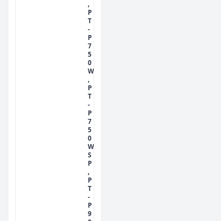
,
P
T
-
P
7
5
0
W
,
P
T
-
P
7
5
0
W
S
P
,
P
T
-
P
9