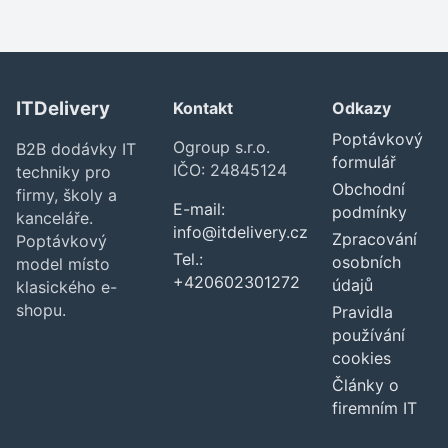
ITDelivery
Kontakt
Odkazy
Poptávkový
Ogroup s.r.o.
B2B dodávky IT
formulář
IČO: 24845124
techniky pro
Obchodní
firmy, školy a
E-mail:
podmínky
kanceláře.
info@itdelivery.cz
Zpracování
Poptávkový
Tel.:
osobních
model místo
+420602301272
údajů
klasického e-
shopu.
Pravidla
používání
cookies
Články o
firemním IT