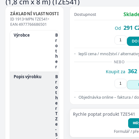
(1,8 cm x 8 m)
(TZE541)
ZÁKLADNÍ VLASTNOSTI
Sklad
Dostupnost
ID
1913
•
MPN
TZE541
•
EAN
4977766686501
291 C
Od
Výrobce
B
r
DO
o
t
lepší cena / množství / alternativ
h
e
NEBO
r
362
Koupit za
Popis výrobku
B
r
o
t
Objednávka online – faktura / do
h
e
r
T
Rychle poptat produkt TZE541
Z
✉
R
e
-
Formulář / př
5