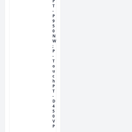
P
T
-
P
9
5
0
N
W
;
P
-
T
o
u
c
h
P
T
-
D
4
5
0
V
P
,