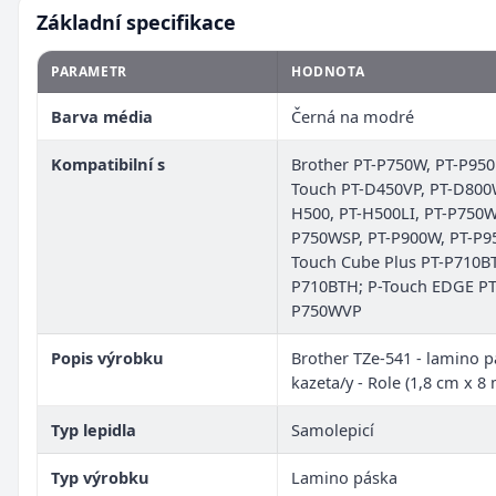
Základní specifikace
PARAMETR
HODNOTA
Barva média
Černá na modré
Kompatibilní s
Brother PT-P750W, PT-P95
Touch PT-D450VP, PT-D800W
H500, PT-H500LI, PT-P750W
P750WSP, PT-P900W, PT-P9
Touch Cube Plus PT-P710BT
P710BTH; P-Touch EDGE PT
P750WVP
Popis výrobku
Brother TZe-541 - lamino p
kazeta/y - Role (1,8 cm x 8 
Typ lepidla
Samolepicí
Typ výrobku
Lamino páska