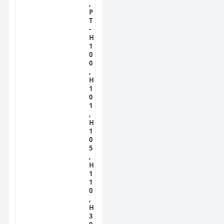
,
P
T
-
H
1
0
0
,
H
1
0
1
,
H
1
0
5
,
H
1
1
0
,
H
3