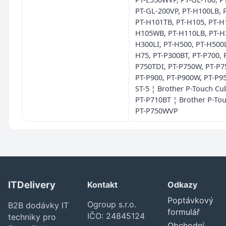
PT-GL-200VP, PT-H100LB, 
PT-H101TB, PT-H105, PT-H1
H105WB, PT-H110LB, PT-H3
H300LI, PT-H500, PT-H500L
H75, PT-P300BT, PT-P700, 
P750TDI, PT-P750W, PT-P7
PT-P900, PT-P900W, PT-P9
ST-5 ¦ Brother P-Touch Cu
PT-P710BT ¦ Brother P-To
PT-P750WVP
ITDelivery
Kontakt
Odkazy
Poptávkový
Ogroup s.r.o.
B2B dodávky IT
formulář
IČO: 24845124
techniky pro
Obchodní