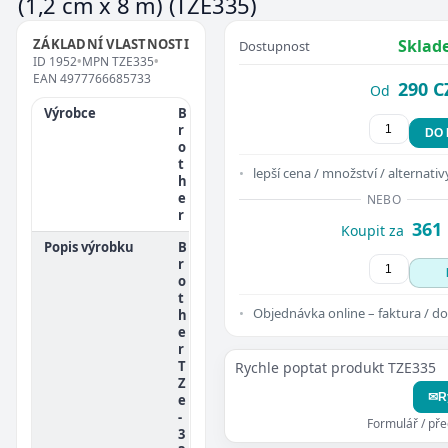
(1,2 cm x 8 m)
(TZE335)
ZÁKLADNÍ VLASTNOSTI
Sklad
Dostupnost
ID
1952
•
MPN
TZE335
•
EAN
4977766685733
290 C
Od
Výrobce
B
r
DO
o
t
lepší cena / množství / alternativ
h
e
NEBO
r
361
Koupit za
Popis výrobku
B
r
o
t
Objednávka online – faktura / do
h
e
r
T
Rychle poptat produkt TZE335
Z
✉
R
e
-
Formulář / př
3