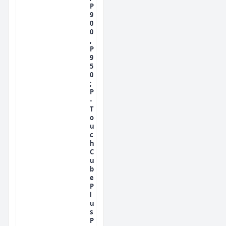
P
9
0
0
,
P
9
5
0
;
P
-
T
o
u
c
h
C
u
b
e
P
l
u
s
P