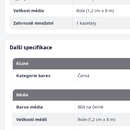
Velikost média
Role (1,2 cm x 8 m)
Zahrnuté množství
1 kazeta/y
Další specifikace
Různé
Kategorie barev
Černá
Média
Barva média
Bílá na černé
Velikosti médií
Role (1,2 cm x 8 m)