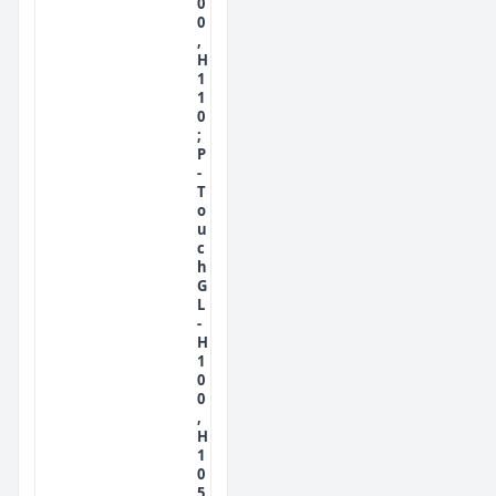
0
0
,
H
1
1
0
;
P
-
T
o
u
c
h
G
L
-
H
1
0
0
,
H
1
0
5