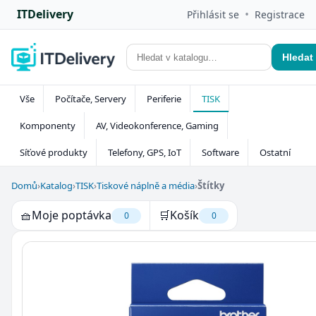
ITDelivery
•
Přihlásit se
Registrace
Hledat
Vše
Počítače, Servery
Periferie
TISK
Komponenty
AV, Videokonference, Gaming
Síťové produkty
Telefony, GPS, IoT
Software
Ostatní
Domů
›
Katalog
›
TISK
›
Tiskové náplně a média
›
Štítky
🧺
Moje poptávka
🛒
Košík
0
0