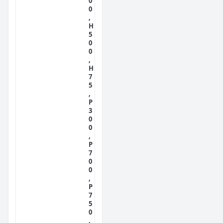
0
0
,
H
5
0
0
,
H
7
5
,
P
3
0
0
,
P
7
0
0
,
P
7
5
0
,