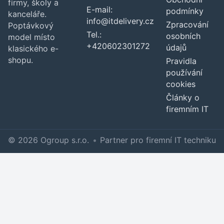
firmy, školy a
E-mail:
podmínky
kanceláře.
info@itdelivery.cz
Zpracování
Poptávkový
Tel.:
osobních
model místo
+420602301272
údajů
klasického e-
shopu.
Pravidla
používání
cookies
Články o
firemním IT
© 2026 Ogroup s.r.o.
•
Partner pro firemní IT techniku