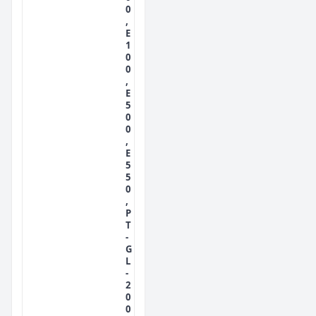
0
,
E
1
0
0
,
E
5
0
0
,
E
5
5
0
,
P
T
-
G
L
-
2
0
0