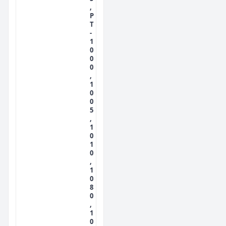
,
P
T
-
1
0
0
0
,
1
0
0
5
,
1
0
1
0
,
1
0
8
0
,
1
0