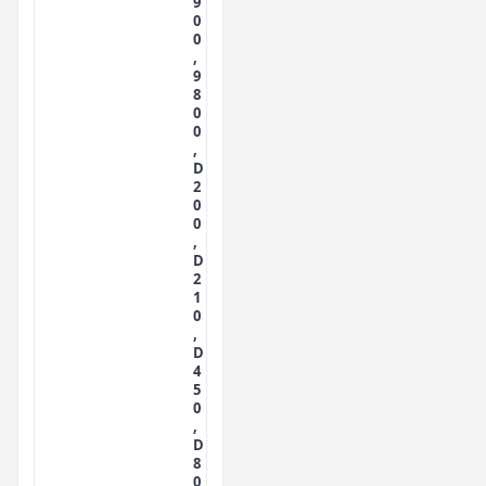
9
0
0
,
9
8
0
0
,
D
2
0
0
,
D
2
1
0
,
D
4
5
0
,
D
8
0