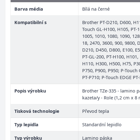
Barva média
Bílá na černé
Kompatibilní s
Brother PT-D210, D600, H11
Touch GL-H100, H105, PT-1
1005, 1010, 1080, 1090, 128
18, 2470, 3600, 900, 9800, 
D210, D450, D800, E100, E5
PT-GL-200, PT-H100, H101,
H110, H300, H500, H75, P3
P750, P900, P950; P-Touch 
PT-P710; P-Touch EDGE PT
Popis výrobku
Brother TZe-335 - lamino p
kazeta/y - Role (1,2 cm x 8 
Tisková technologie
Převod tepla
Typ lepidla
Standardní lepidlo
Typ výrobku
Lamino páska