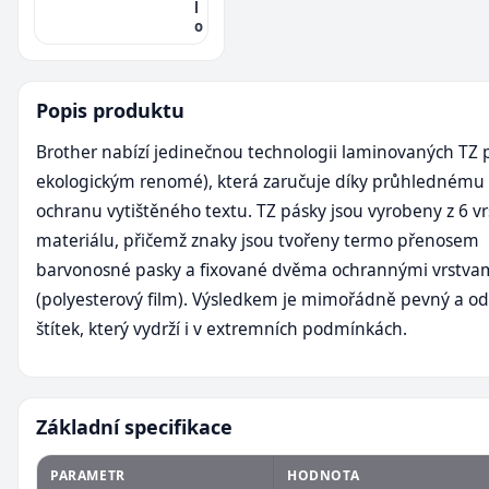
l
o
Popis produktu
Brother nabízí jedinečnou technologii laminovaných TZ 
ekologickým renomé), která zaručuje díky průhlednému 
ochranu vytištěného textu. TZ pásky jsou vyrobeny z 6 vr
materiálu, přičemž znaky jsou tvořeny termo přenosem
barvonosné pasky a fixované dvěma ochrannými vrstva
(polyesterový film). Výsledkem je mimořádně pevný a o
štítek, který vydrží i v extremních podmínkách.
Základní specifikace
PARAMETR
HODNOTA