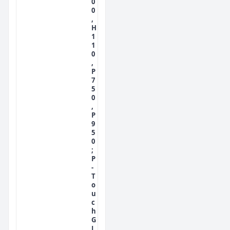
0
0
,
H
1
1
0
,
P
7
5
0
,
P
9
5
0
;
P
-
T
o
u
c
h
G
L