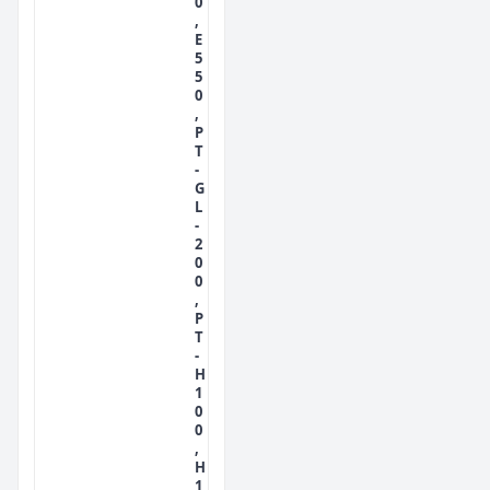
0
,
E
5
5
0
,
P
T
-
G
L
-
2
0
0
,
P
T
-
H
1
0
0
,
H
1