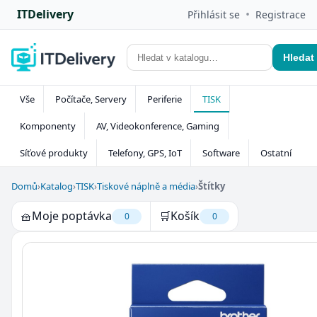
ITDelivery
•
Přihlásit se
Registrace
Hledat
Vše
Počítače, Servery
Periferie
TISK
Komponenty
AV, Videokonference, Gaming
Síťové produkty
Telefony, GPS, IoT
Software
Ostatní
Domů
›
Katalog
›
TISK
›
Tiskové náplně a média
›
Štítky
🧺
Moje poptávka
🛒
Košík
0
0