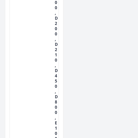
0
0
,
D
2
0
0
,
D
2
1
0
,
D
4
5
0
,
D
8
0
0
,
E
1
0