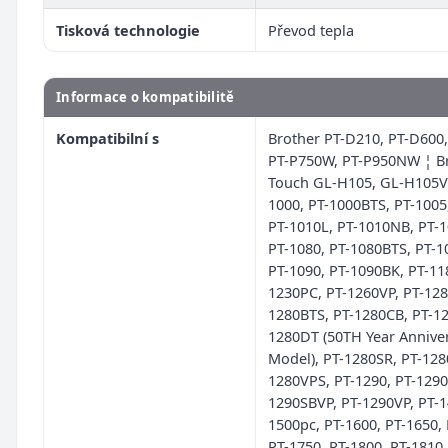
Tisková technologie
Převod tepla
Informace o kompatibilitě
Kompatibilní s
Brother PT-D210, PT-D600,
PT-P750W, PT-P950NW ¦ Br
Touch GL-H105, GL-H105VP
1000, PT-1000BTS, PT-1005
PT-1010L, PT-1010NB, PT-
PT-1080, PT-1080BTS, PT-1
PT-1090, PT-1090BK, PT-11
1230PC, PT-1260VP, PT-128
1280BTS, PT-1280CB, PT-12
1280DT (50TH Year Annive
Model), PT-1280SR, PT-128
1280VPS, PT-1290, PT-1290
1290SBVP, PT-1290VP, PT-1
1500pc, PT-1600, PT-1650, 
PT-1750, PT-1800, PT-1810,