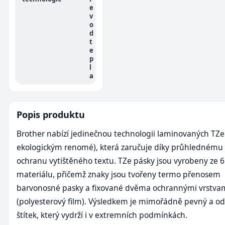
e
v
o
d
t
e
p
l
a
Popis produktu
Brother nabízí jedinečnou technologii laminovaných TZe
ekologickým renomé), která zaručuje díky průhlednému 
ochranu vytištěného textu. TZe pásky jsou vyrobeny ze 6
materiálu, přičemž znaky jsou tvořeny termo přenosem
barvonosné pasky a fixované dvěma ochrannými vrstva
(polyesterový film). Výsledkem je mimořádně pevný a o
štítek, který vydrží i v extremních podmínkách.