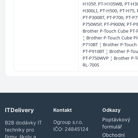
H105P, PT-H105WB, PT-H30
H300LI, PT-H500, PT-H75, 
PT-P300BT, PT-P700, PT-P7
P750WSP, PT-P900W, PT-P
Brother P-Touch Cube PT
¦ Brother P-Touch Cube Pl
P710BT ¦ Brother P-Touch
PT-P910BT ¦ Brother P-To
PT-P750WVP ¦ Brother P-T
RL-700S
ITDelivery
Kontakt
Odkazy
Poptávkový
Ogroup s.r.o.
B2B dodávky IT
formulář
IČO: 24845124
techniky pro
Obchodní
firmy, školy a