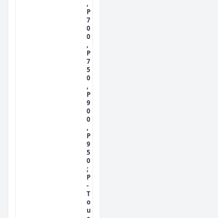
,
P
7
0
0
,
P
7
5
0
,
P
9
0
0
,
P
9
5
0
;
P
-
T
o
u