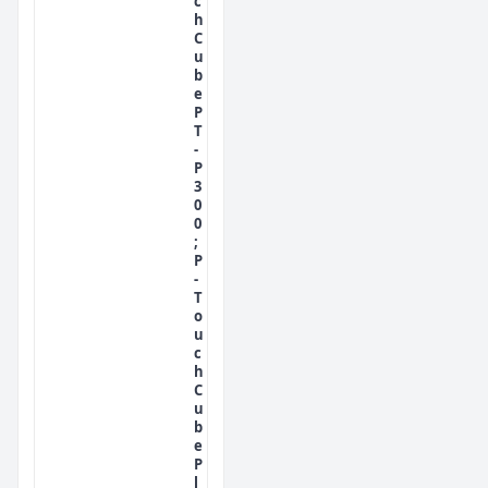
c
h
C
u
b
e
P
T
-
P
3
0
0
;
P
-
T
o
u
c
h
C
u
b
e
P
l