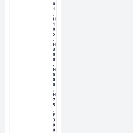
0
1
,
H
1
0
5
,
H
3
0
0
,
H
5
0
0
,
H
7
5
,
P
3
0
0