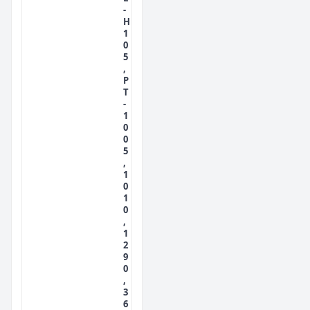
-
H
1
0
5
,
P
T
-
1
0
0
5
,
1
0
1
0
,
1
2
9
0
,
3
6