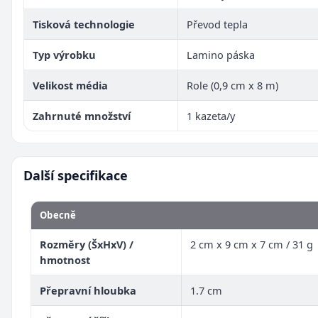
Tisková technologie
Převod tepla
Typ výrobku
Lamino páska
Velikost média
Role (0,9 cm x 8 m)
Zahrnuté množství
1 kazeta/y
Další specifikace
Obecně
Rozměry (ŠxHxV) /
2 cm x 9 cm x 7 cm / 31 g
hmotnost
Přepravní hloubka
1.7 cm