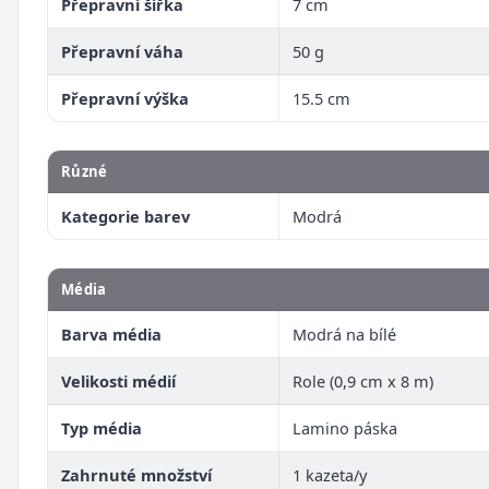
Přepravní šířka
7 cm
Přepravní váha
50 g
Přepravní výška
15.5 cm
Různé
Kategorie barev
Modrá
Média
Barva média
Modrá na bílé
Velikosti médií
Role (0,9 cm x 8 m)
Typ média
Lamino páska
Zahrnuté množství
1 kazeta/y