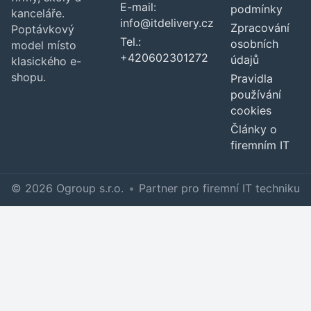
E-mail:
podmínky
kanceláře.
info@itdelivery.cz
Zpracování
Poptávkový
Tel.:
osobních
model místo
+420602301272
údajů
klasického e-
shopu.
Pravidla
používání
cookies
Články o
firemním IT
© 2026 Ogroup s.r.o.
•
Partner pro firemní IT techniku