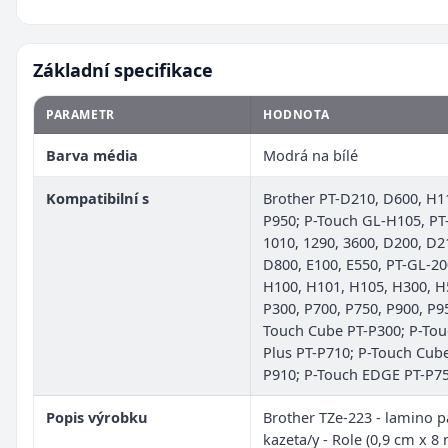
Základní specifikace
PARAMETR
HODNOTA
Barva média
Modrá na bílé
Kompatibilní s
Brother PT-D210, D600, H1
P950; P-Touch GL-H105, PT
1010, 1290, 3600, D200, D2
D800, E100, E550, PT-GL-20
H100, H101, H105, H300, H
P300, P700, P750, P900, P95
Touch Cube PT-P300; P-To
Plus PT-P710; P-Touch Cube
P910; P-Touch EDGE PT-P7
Popis výrobku
Brother TZe-223 - lamino p
kazeta/y - Role (0,9 cm x 8 