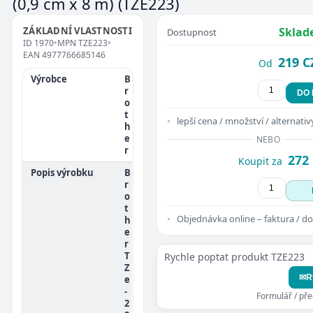
(0,9 cm x 8 m)
(TZE223)
ZÁKLADNÍ VLASTNOSTI
Sklad
Dostupnost
ID
1970
•
MPN
TZE223
•
EAN
4977766685146
219 C
Od
Výrobce
B
r
DO
o
t
lepší cena / množství / alternativ
h
e
NEBO
r
272
Koupit za
Popis výrobku
B
r
o
t
Objednávka online – faktura / do
h
e
r
T
Rychle poptat produkt TZE223
Z
✉
R
e
-
Formulář / př
2