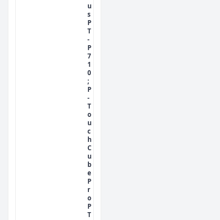
u
s
P
T
-
P
7
1
0
;
P
-
T
o
u
c
h
C
u
b
e
P
r
o
P
T