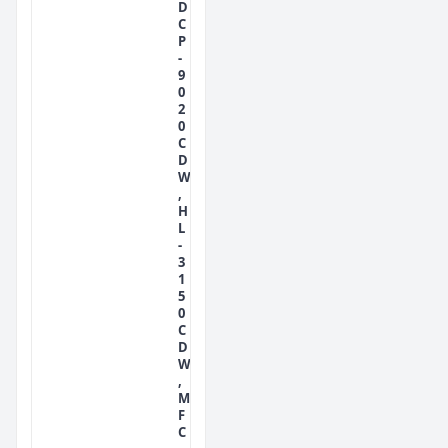
D
C
P
-
9
0
2
0
C
D
W
,
H
L
-
3
1
5
0
C
D
W
,
M
F
C