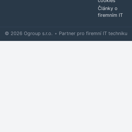
cookies
Články o
firemním IT
© 2026 Ogroup s.r.o.
•
Partner pro firemní IT techniku