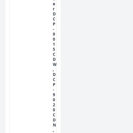
e
r
D
C
P
-
9
0
1
5
C
D
W
,
D
C
P
-
9
0
2
0
C
D
N
,