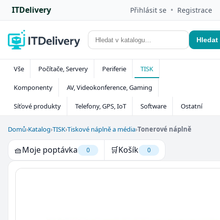
ITDelivery
•
Přihlásit se
Registrace
Hledat
Vše
Počítače, Servery
Periferie
TISK
Komponenty
AV, Videokonference, Gaming
Síťové produkty
Telefony, GPS, IoT
Software
Ostatní
Domů
›
Katalog
›
TISK
›
Tiskové náplně a média
›
Tonerové náplně
🧺
Moje poptávka
🛒
Košík
0
0