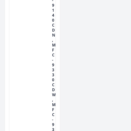
-
9
1
4
0
C
D
N
,
M
F
C
-
9
3
3
0
C
D
W
,
M
F
C
-
9
3