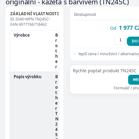
originální - kazeta s barvivem
(TN245C)
ZÁKLADNÍ VLASTNOSTI
Dostupnost
ID
2040
•
MPN
TN245C
•
EAN
4977766718462
1 977 C
Od
Výrobce
B
r
DO
o
t
lepší cena / množství / alternativ
h
e
r
Rychle poptat produkt TN245C
Popis výrobku
B
✉
R
r
o
Formulář / př
t
h
e
r
T
N
2
4
5