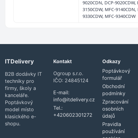
9020CDN, DCP-9020CDW, 
3150CDW, MFC-9140CDN,
9330CDW, MFC-9340CDW
ITDelivery
Kontakt
Odkazy
Poptávkový
Ogroup s.r.o.
B2B dodávky IT
formulář
IČO: 24845124
techniky pro
Obchodní
firmy, školy a
E-mail:
podmínky
kanceláře.
info@itdelivery.cz
Zpracování
Poptávkový
Tel.:
osobních
model místo
+420602301272
údajů
klasického e-
shopu.
Pravidla
používání