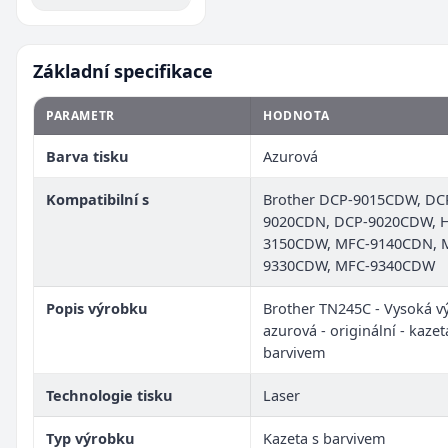
Základní specifikace
PARAMETR
HODNOTA
Barva tisku
Azurová
Kompatibilní s
Brother DCP-9015CDW, DC
9020CDN, DCP-9020CDW, H
3150CDW, MFC-9140CDN, 
9330CDW, MFC-9340CDW
Popis výrobku
Brother TN245C - Vysoká vý
azurová - originální - kazet
barvivem
Technologie tisku
Laser
Typ výrobku
Kazeta s barvivem