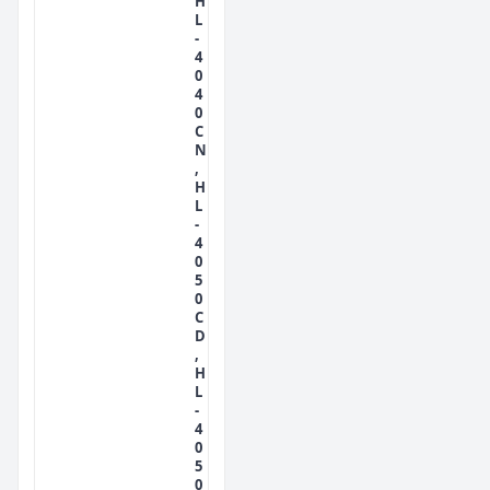
H
L
-
4
0
4
0
C
N
,
H
L
-
4
0
5
0
C
D
,
H
L
-
4
0
5
0