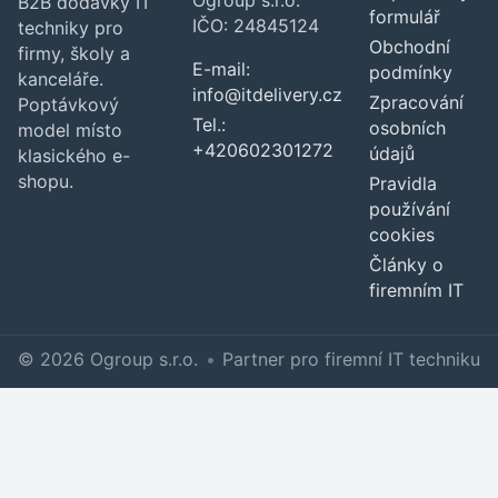
Ogroup s.r.o.
B2B dodávky IT
formulář
IČO: 24845124
techniky pro
Obchodní
firmy, školy a
E-mail:
podmínky
kanceláře.
info@itdelivery.cz
Zpracování
Poptávkový
Tel.:
osobních
model místo
+420602301272
údajů
klasického e-
shopu.
Pravidla
používání
cookies
Články o
firemním IT
© 2026 Ogroup s.r.o.
•
Partner pro firemní IT techniku