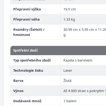
Přepravní výška
19.5 cm
Přepravní váha
1.33 kg
Rozměry (ŠxHxV) /
30.99 cm x 5.95 cm x 11.2
hmotnost
g
Spotřební zboží
Typ spotřebního zboží
Kazeta s barvivem
Technologie tisku
Laser
Barva
Žlutá
Výnos
Až 4 000 stran s pokrytím 
Dodávané množ.
1-balení