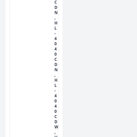
C
D
N
,
H
L
-
4
0
4
0
C
D
N
,
H
L
-
4
0
4
0
C
D
W
,