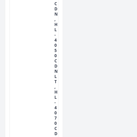
C
D
N
,
H
L
-
4
0
5
0
C
D
N
L
T
,
H
L
-
4
0
7
0
C
D