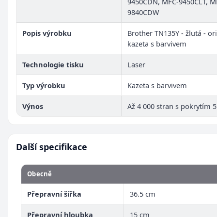
9450CDN, MFC-9450CLT, M
9840CDW
Popis výrobku
Brother TN135Y - žlutá - ori
kazeta s barvivem
Technologie tisku
Laser
Typ výrobku
Kazeta s barvivem
Výnos
Až 4 000 stran s pokrytím 
Další specifikace
Obecně
Přepravní šířka
36.5 cm
Přepravní hloubka
15 cm