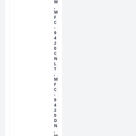
W
,
M
F
C
-
9
4
2
0
C
N
L
T
,
M
F
C
-
9
4
2
0
D
N
,
M