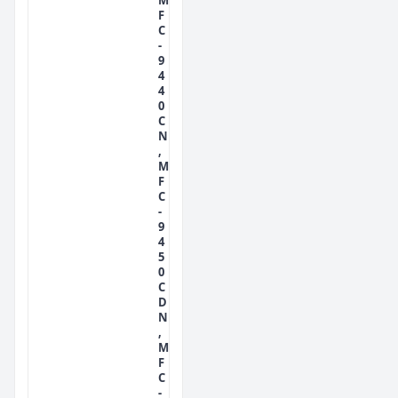
F
C
-
9
4
4
0
C
N
,
M
F
C
-
9
4
5
0
C
D
N
,
M
F
C
-