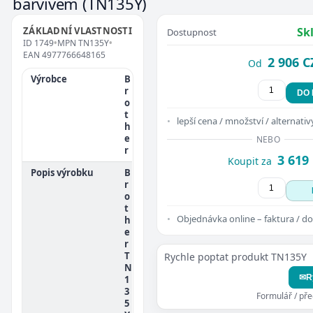
barvivem
(TN135Y)
ZÁKLADNÍ VLASTNOSTI
Sk
Dostupnost
ID
1749
•
MPN
TN135Y
•
EAN
4977766648165
2 906 C
Od
Výrobce
B
r
DO
o
t
lepší cena / množství / alternativ
h
e
NEBO
r
3 619
Koupit za
Popis výrobku
B
r
o
t
Objednávka online – faktura / do
h
e
r
T
Rychle poptat produkt TN135Y
N
✉
R
1
3
Formulář / př
5