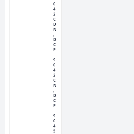
0
4
2
C
D
N
,
D
C
P
-
9
0
4
2
C
N
,
D
C
P
-
9
0
4
5