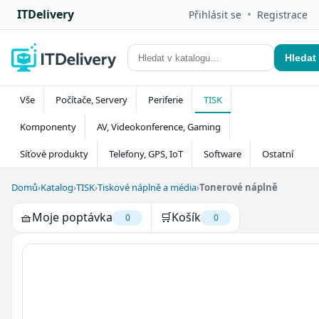
ITDelivery
•
Přihlásit se
Registrace
Hledat
Vše
Počítače, Servery
Periferie
TISK
Komponenty
AV, Videokonference, Gaming
Síťové produkty
Telefony, GPS, IoT
Software
Ostatní
Domů
›
Katalog
›
TISK
›
Tiskové náplně a média
›
Tonerové náplně
🧺
Moje poptávka
🛒
Košík
0
0