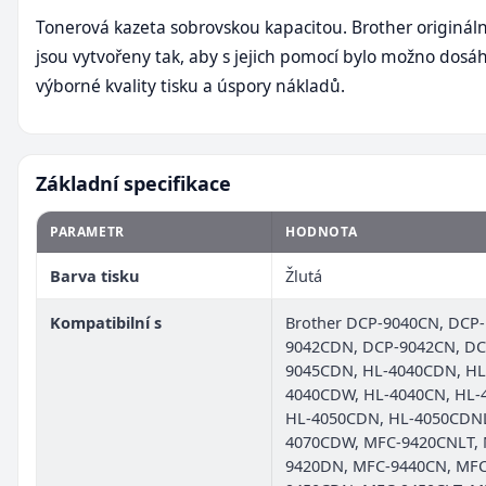
Tonerová kazeta sobrovskou kapacitou. Brother origináln
jsou vytvořeny tak, aby s jejich pomocí bylo možno dosá
výborné kvality tisku a úspory nákladů.
Základní specifikace
PARAMETR
HODNOTA
Barva tisku
Žlutá
Kompatibilní s
Brother DCP-9040CN, DCP-
9042CDN, DCP-9042CN, DC
9045CDN, HL-4040CDN, HL
4040CDW, HL-4040CN, HL-
HL-4050CDN, HL-4050CDNL
4070CDW, MFC-9420CNLT, 
9420DN, MFC-9440CN, MFC