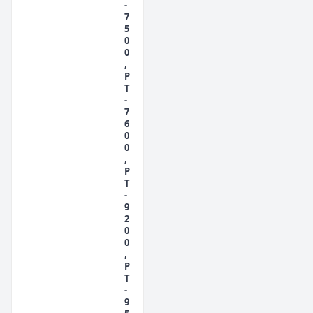
-
7
5
0
0
,
P
T
-
7
6
0
0
,
P
T
-
9
2
0
0
,
P
T
-
9