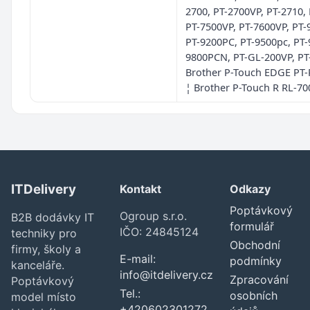
2700, PT-2700VP, PT-2710, 
PT-7500VP, PT-7600VP, PT
PT-9200PC, PT-9500pc, PT-
9800PCN, PT-GL-200VP, PT
Brother P-Touch EDGE PT
¦ Brother P-Touch R RL-70
ITDelivery
Kontakt
Odkazy
Poptávkový
Ogroup s.r.o.
B2B dodávky IT
formulář
IČO: 24845124
techniky pro
Obchodní
firmy, školy a
E-mail:
podmínky
kanceláře.
info@itdelivery.cz
Zpracování
Poptávkový
Tel.:
osobních
model místo
+420602301272