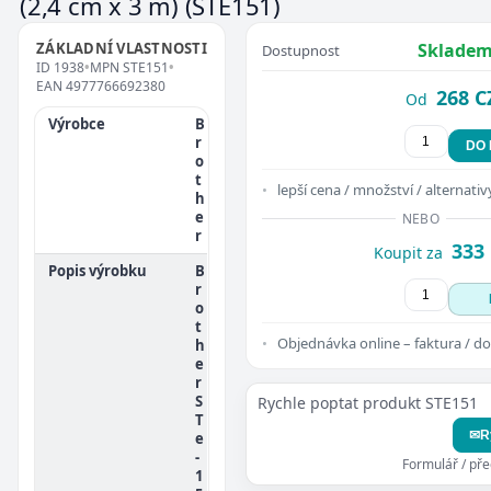
(2,4 cm x 3 m)
(STE151)
ZÁKLADNÍ VLASTNOSTI
Skladem
Dostupnost
ID
1938
•
MPN
STE151
•
EAN
4977766692380
268 C
Od
Výrobce
B
r
DO
o
t
lepší cena / množství / alternativ
h
e
NEBO
r
333
Koupit za
Popis výrobku
B
r
o
t
Objednávka online – faktura / do
h
e
r
S
Rychle poptat produkt STE151
T
✉
R
e
-
Formulář / př
1