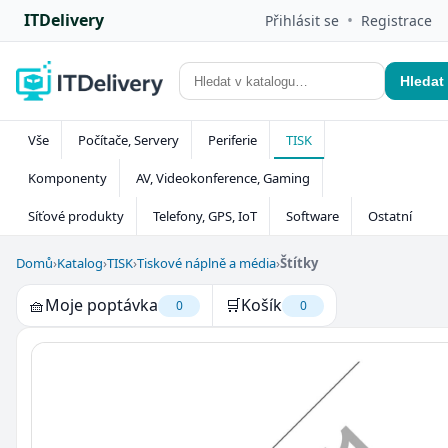
ITDelivery
•
Přihlásit se
Registrace
Hledat
Vše
Počítače, Servery
Periferie
TISK
Komponenty
AV, Videokonference, Gaming
Síťové produkty
Telefony, GPS, IoT
Software
Ostatní
Domů
›
Katalog
›
TISK
›
Tiskové náplně a média
›
Štítky
🧺
Moje poptávka
🛒
Košík
0
0