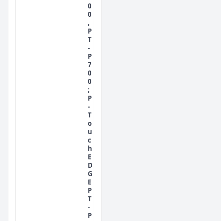
0
0
,
P
T
-
P
7
0
0
;
P
-
T
o
u
c
h
E
D
G
E
P
T
-
P