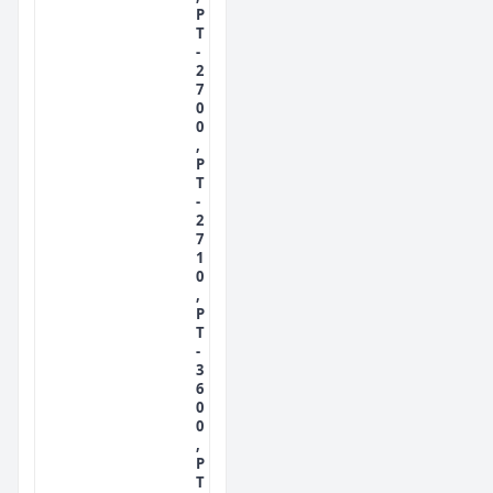
P
T
-
2
7
0
0
,
P
T
-
2
7
1
0
,
P
T
-
3
6
0
0
,
P
T