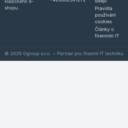
údajů
klasického e-
shopu.
Pravidla
používání
cookies
Články o
firemním IT
© 2026 Ogroup s.r.o.
•
Partner pro firemní IT techniku