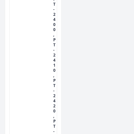
T
-
2
4
0
0
,
P
T
-
2
4
1
0
,
P
T
-
2
4
2
0
,
P
T
-