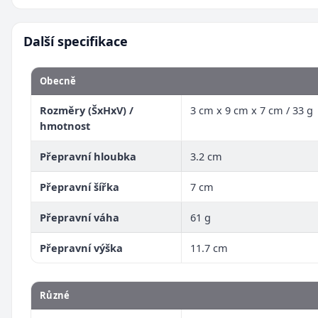
Další specifikace
Obecně
Rozměry (ŠxHxV) /
3 cm x 9 cm x 7 cm / 33 g
hmotnost
Přepravní hloubka
3.2 cm
Přepravní šířka
7 cm
Přepravní váha
61 g
Přepravní výška
11.7 cm
Různé