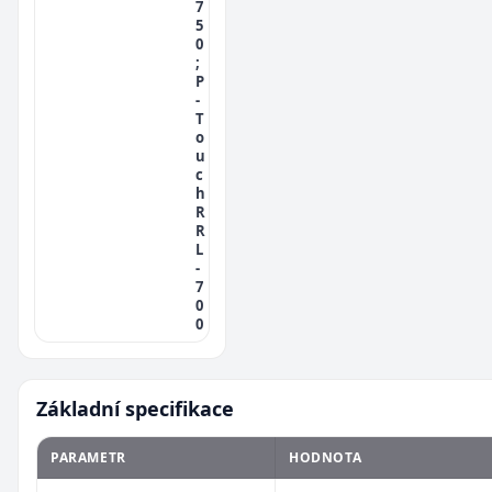
7
5
0
;
P
-
T
o
u
c
h
R
R
L
-
7
0
0
Základní specifikace
PARAMETR
HODNOTA