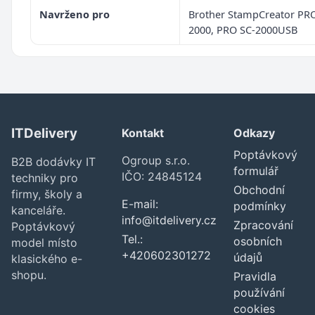
Navrženo pro
Brother StampCreator PRO
2000, PRO SC-2000USB
ITDelivery
Kontakt
Odkazy
Poptávkový
Ogroup s.r.o.
B2B dodávky IT
formulář
IČO: 24845124
techniky pro
Obchodní
firmy, školy a
E-mail:
podmínky
kanceláře.
info@itdelivery.cz
Zpracování
Poptávkový
Tel.:
osobních
model místo
+420602301272
údajů
klasického e-
shopu.
Pravidla
používání
cookies