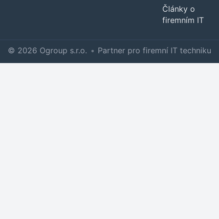
Články o
firemním IT
© 2026 Ogroup s.r.o.
•
Partner pro firemní IT techniku