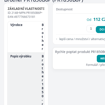
ZÁKLADNÍ VLASTNOSTI
Dostupnost
ID
2148
•
MPN
PR1850B6P
•
EAN
4977766673181
112 C
Od
Výrobce
B
r
DO
o
t
lepší cena / množství / alternativ
h
e
r
Rychle poptat produkt PR1850B
Popis výrobku
B
✉
R
r
o
Formulář / př
t
h
e
r
1
8
5
0
-
r