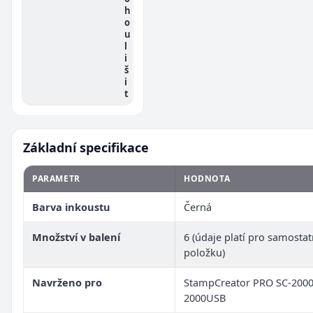
h
o
u
l
i
š
i
t
Základní specifikace
PARAMETR
HODNOTA
Barva inkoustu
Černá
Množství v balení
6 (údaje platí pro samosta
položku)
Navrženo pro
StampCreator PRO SC-2000
2000USB