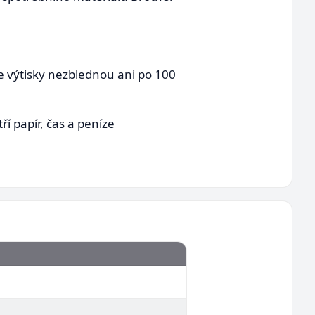
še výtisky nezblednou ani po 100
ří papír, čas a peníze