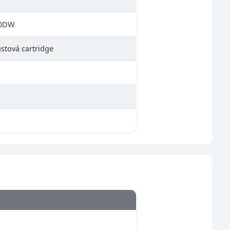
30DW
ustová cartridge