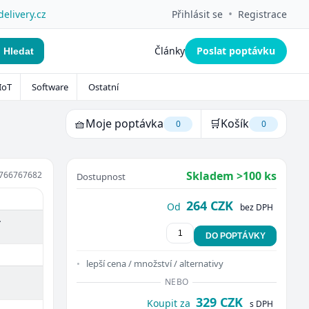
•
delivery.cz
Přihlásit se
Registrace
Články
Poslat poptávku
Hledat
IoT
Software
Ostatní
🧺
Moje poptávka
🛒
Košík
0
0
Skladem >100 ks
766767682
Dostupnost
264 CZK
Od
bez DPH
-
DO POPTÁVKY
lepší cena / množství / alternativy
NEBO
329 CZK
Koupit za
s DPH