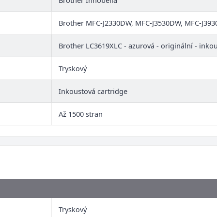
Brother Innobella
Brother MFC-J2330DW, MFC-J3530DW, MFC-J39
Brother LC3619XLC - azurová - originální - inko
Tryskový
Inkoustová cartridge
Až 1500 stran
Tryskový