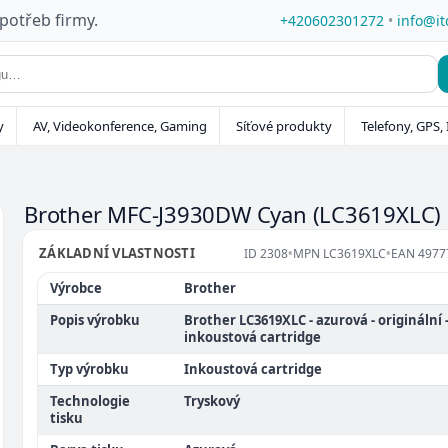
 potřeb firmy.
+420602301272
•
info@it
y
AV, Videokonference, Gaming
Síťové produkty
Telefony, GPS, 
Brother MFC-J3930DW Cyan
(LC3619XLC)
ZÁKLADNÍ VLASTNOSTI
ID
2308
•
MPN
LC3619XLC
•
EAN
4977
Výrobce
Brother
Popis výrobku
Brother LC3619XLC - azurová - originální 
inkoustová cartridge
Typ výrobku
Inkoustová cartridge
Technologie
Tryskový
tisku