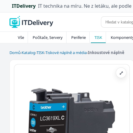
ITDelivery
IT technika na míru. Ne z letáku, ale podle
Vše
Počítače, Servery
Periferie
TISK
Komponent
Domů
›
Katalog
›
TISK
›
Tiskové náplně a média
›
Inkoustové náplně
⤢