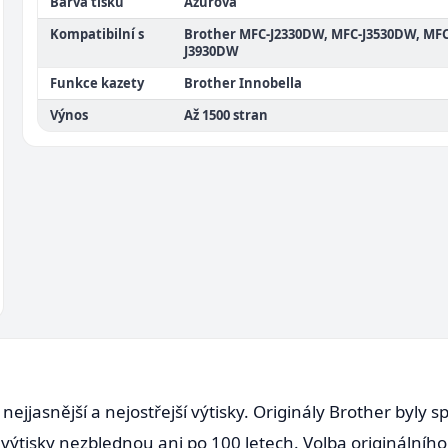
Barva tisku
Azurová
Kompatibilní s
Brother MFC-J2330DW, MFC-J3530DW, MFC
J3930DW
Funkce kazety
Brother Innobella
Výnos
Až 1500 stran
nejjasnější a nejostřejší výtisky. Originály Brother byly 
e výtisky nezblednou ani po 100 letech. Volba originální