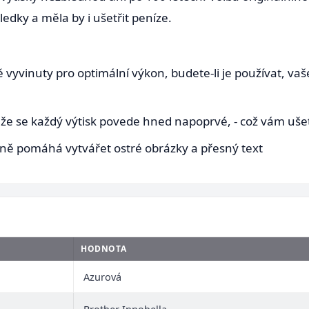
dky a měla by i ušetřit peníze.
ě vyvinuty pro optimální výkon, budete-li je používat, va
, že se každý výtisk povede hned napoprvé, - což vám ušet
árně pomáhá vytvářet ostré obrázky a přesný text
HODNOTA
Azurová