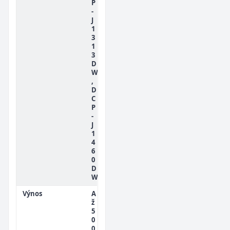
P
-
J
1
3
1
3
D
W
,
D
C
P
-
J
1
4
6
0
D
W
Výnos
A
ž
5
0
0