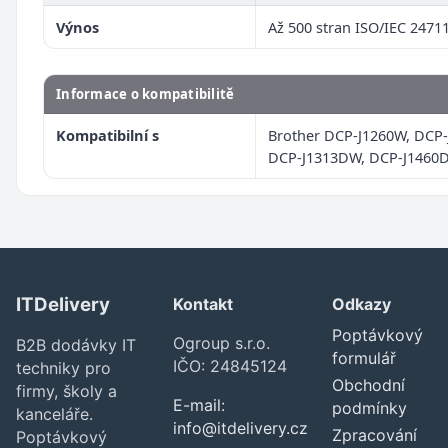
Výnos
Až 500 stran ISO/IEC 2471
Informace o kompatibilitě
Kompatibilní s
Brother DCP-J1260W, DCP
DCP-J1313DW, DCP-J1460
ITDelivery
Kontakt
Odkazy
Poptávkový
Ogroup s.r.o.
B2B dodávky IT
formulář
IČO: 24845124
techniky pro
Obchodní
firmy, školy a
E-mail:
podmínky
kanceláře.
info@itdelivery.cz
Zpracování
Poptávkový