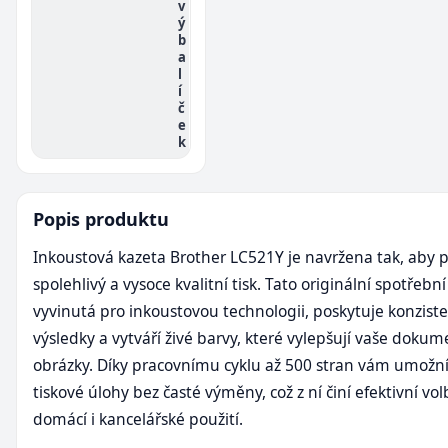
v
ý
b
a
l
í
č
e
k
Popis produktu
Inkoustová kazeta Brother LC521Y je navržena tak, aby 
spolehlivý a vysoce kvalitní tisk. Tato originální spotřební
vyvinutá pro inkoustovou technologii, poskytuje konzist
výsledky a vytváří živé barvy, které vylepšují vaše dokum
obrázky. Díky pracovnímu cyklu až 500 stran vám umožní
tiskové úlohy bez časté výměny, což z ní činí efektivní vo
domácí i kancelářské použití.