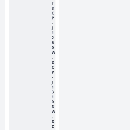
r
D
C
P
-
J
1
2
6
0
W
,
D
C
P
-
J
1
3
1
0
D
W
,
D
C