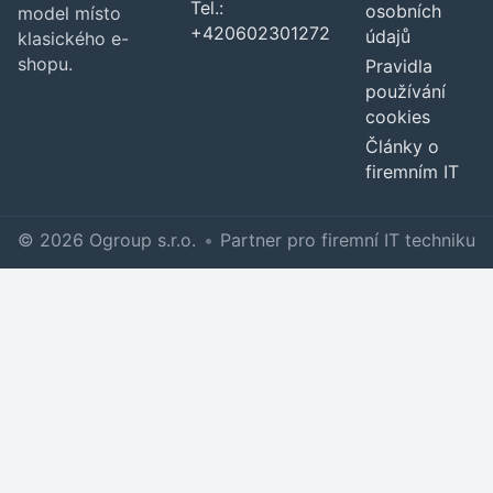
Tel.:
osobních
model místo
+420602301272
údajů
klasického e-
shopu.
Pravidla
používání
cookies
Články o
firemním IT
© 2026 Ogroup s.r.o.
•
Partner pro firemní IT techniku