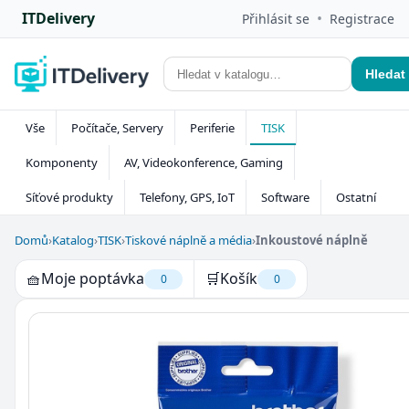
ITDelivery
•
Přihlásit se
Registrace
Hledat
Vše
Počítače, Servery
Periferie
TISK
Komponenty
AV, Videokonference, Gaming
Síťové produkty
Telefony, GPS, IoT
Software
Ostatní
Domů
›
Katalog
›
TISK
›
Tiskové náplně a média
›
Inkoustové náplně
🧺
Moje poptávka
🛒
Košík
0
0