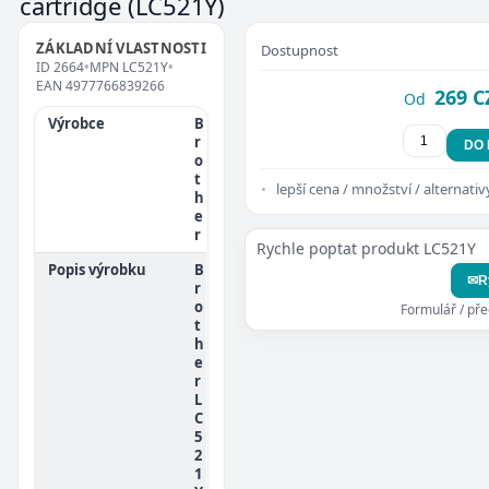
cartridge
(LC521Y)
ZÁKLADNÍ VLASTNOSTI
Dostupnost
ID
2664
•
MPN
LC521Y
•
EAN
4977766839266
269 C
Od
Výrobce
B
r
DO
o
t
lepší cena / množství / alternativ
h
e
r
Rychle poptat produkt LC521Y
Popis výrobku
B
✉
R
r
o
Formulář / př
t
h
e
r
L
C
5
2
1