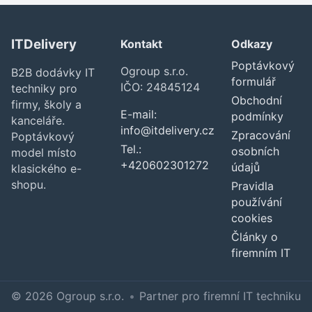
ITDelivery
Kontakt
Odkazy
Poptávkový
Ogroup s.r.o.
B2B dodávky IT
formulář
IČO: 24845124
techniky pro
Obchodní
firmy, školy a
E-mail:
podmínky
kanceláře.
info@itdelivery.cz
Zpracování
Poptávkový
Tel.:
osobních
model místo
+420602301272
údajů
klasického e-
shopu.
Pravidla
používání
cookies
Články o
firemním IT
© 2026 Ogroup s.r.o.
•
Partner pro firemní IT techniku