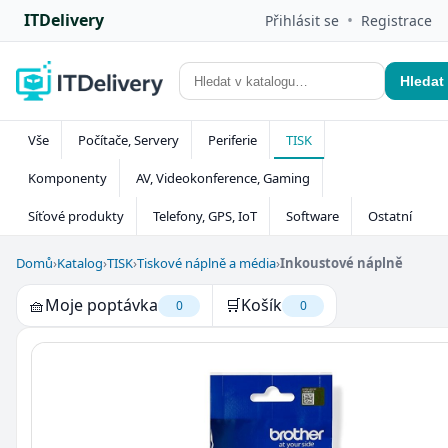
ITDelivery
•
Přihlásit se
Registrace
Hledat
Vše
Počítače, Servery
Periferie
TISK
Komponenty
AV, Videokonference, Gaming
Síťové produkty
Telefony, GPS, IoT
Software
Ostatní
Domů
›
Katalog
›
TISK
›
Tiskové náplně a média
›
Inkoustové náplně
🧺
Moje poptávka
🛒
Košík
0
0