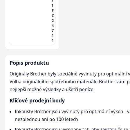
/
I
E
C
2
4
7
1
1
Popis produktu
Originály Brother byly speciálně vyvinuty pro optimální 
Volba originálního spotřebního materiálu Brother vám 
nejlepší možné výsledky a ušetří peníze.
Klíčové prodejní body
Inkousty Brother jsou vyvinuty pro optimální výkon - v
nezblednou ani po 100 letech
Inkousty Brother jsou vyrobeny tak, aby zajistily, že se