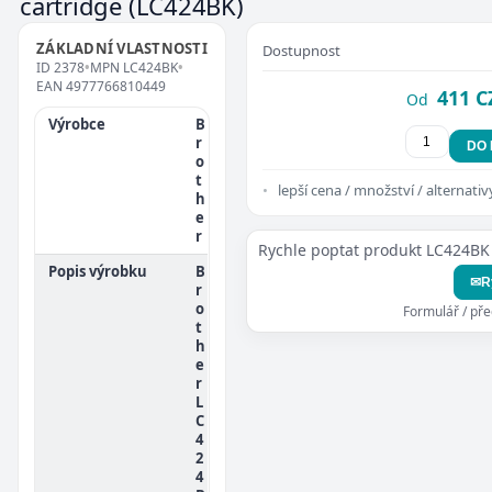
cartridge
(LC424BK)
ZÁKLADNÍ VLASTNOSTI
Dostupnost
ID
2378
•
MPN
LC424BK
•
EAN
4977766810449
411 C
Od
Výrobce
B
r
DO
o
t
lepší cena / množství / alternativ
h
e
r
Rychle poptat produkt LC424BK
Popis výrobku
B
✉
R
r
o
Formulář / př
t
h
e
r
L
C
4
2
4