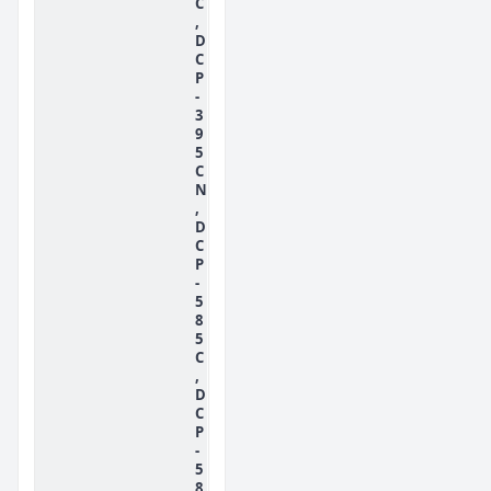
C
,
D
C
P
-
3
9
5
C
N
,
D
C
P
-
5
8
5
C
,
D
C
P
-
5
8