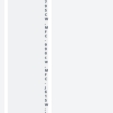
7
9
5
C
W
,
M
F
C
-
9
9
0
c
w
,
M
F
C
-
J
6
1
5
W
;