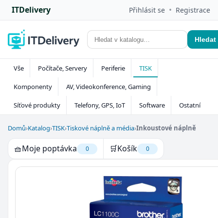
ITDelivery
•
Přihlásit se
Registrace
Hledat
Vše
Počítače, Servery
Periferie
TISK
Komponenty
AV, Videokonference, Gaming
Síťové produkty
Telefony, GPS, IoT
Software
Ostatní
Domů
›
Katalog
›
TISK
›
Tiskové náplně a média
›
Inkoustové náplně
🧺
Moje poptávka
🛒
Košík
0
0