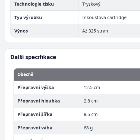
Technologie tisku
Tryskový
Typ výrobku
Inkoustová cartridge
Výnos
Až 325 stran
Další specifikace
Obecně
Přepravní výška
12.5 cm
Přepravní hloubka
2.8 cm
Přepravní šířka
8.5 cm
Přepravní váha
68 g