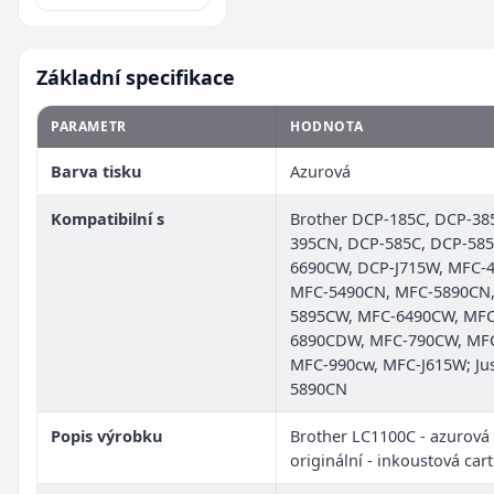
Základní specifikace
PARAMETR
HODNOTA
Barva tisku
Azurová
Kompatibilní s
Brother DCP-185C, DCP-38
395CN, DCP-585C, DCP-58
6690CW, DCP-J715W, MFC-
MFC-5490CN, MFC-5890CN,
5895CW, MFC-6490CW, MFC
6890CDW, MFC-790CW, MF
MFC-990cw, MFC-J615W; Ju
5890CN
Popis výrobku
Brother LC1100C - azurová 
originální - inkoustová car