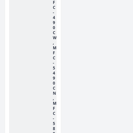
F
C
-
4
9
0
C
W
,
M
F
C
-
5
4
9
0
C
N
,
M
F
C
-
5
8