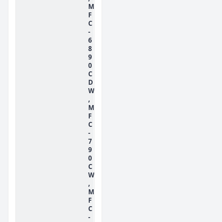
M
F
C
-
6
8
9
0
C
D
W
,
M
F
C
-
7
9
0
C
W
,
M
F
C
-