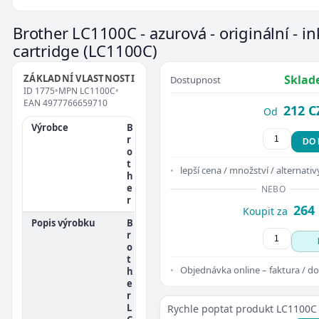
Brother LC1100C - azurová - originální - i
cartridge
(LC1100C)
ZÁKLADNÍ VLASTNOSTI
Sklad
Dostupnost
ID
1775
•
MPN
LC1100C
•
EAN
4977766659710
212 C
Od
Výrobce
B
r
DO
o
t
lepší cena / množství / alternativ
h
e
NEBO
r
264
Koupit za
Popis výrobku
B
r
o
t
Objednávka online – faktura / do
h
e
r
L
Rychle poptat produkt LC1100C