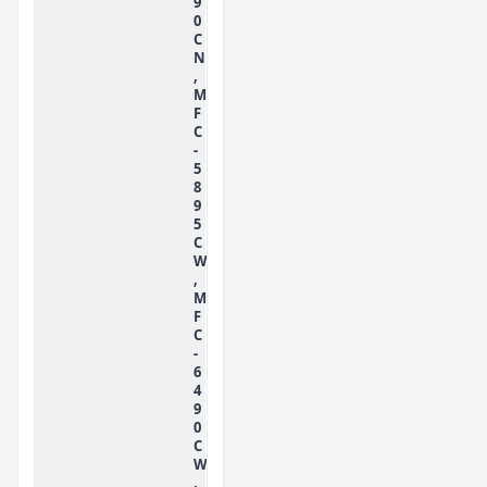
9
0
C
N
,
M
F
C
-
5
8
9
5
C
W
,
M
F
C
-
6
4
9
0
C
W
,