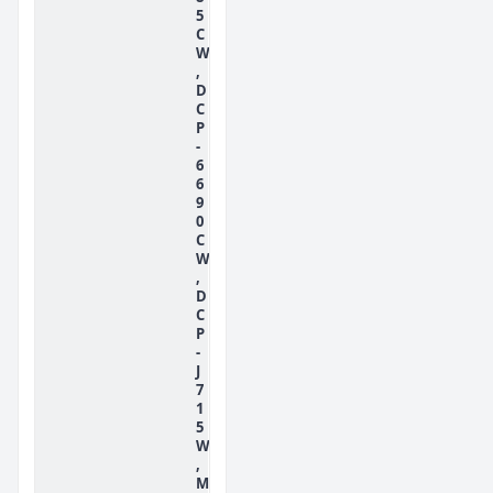
5
C
W
,
D
C
P
-
6
6
9
0
C
W
,
D
C
P
-
J
7
1
5
W
,
M