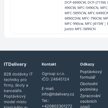
DCP-6690CW, DCP-J715W,
490CW, MFC-5490CN, MFC
MFC-5895CW, MFC-6490CW
6890CDW, MFC-790CW, MF
MFC-990cw, MFC-J615W ¦ 
Justio MFC-5890CN
ITDelivery
Kontakt
Odkazy
Poptávkový
Ogroup s.r.o.
B2B dodávky IT
formulář
IČO: 24845124
techniky pro
Obchodní
firmy, školy a
E-mail:
podmínky
kanceláře.
info@itdelivery.cz
Zpracování
Poptávkový
Tel.:
osobních
model místo
+420602301272
údajů
klasického e-