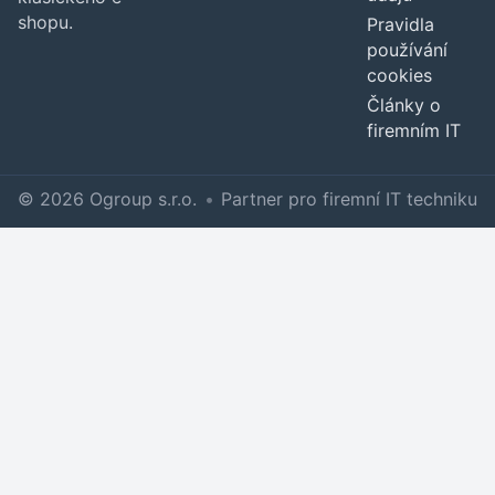
shopu.
Pravidla
používání
cookies
Články o
firemním IT
© 2026 Ogroup s.r.o.
•
Partner pro firemní IT techniku