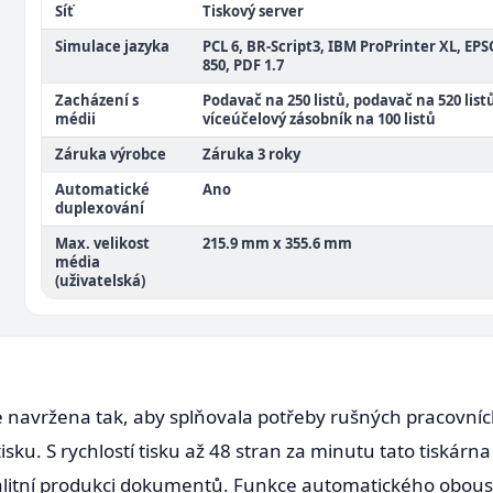
Síť
Tiskový server
Simulace jazyka
PCL 6, BR-Script3, IBM ProPrinter XL, EP
850, PDF 1.7
Zacházení s
Podavač na 250 listů, podavač na 520 list
médii
víceúčelový zásobník na 100 listů
Záruka výrobce
Záruka 3 roky
Automatické
Ano
duplexování
Max. velikost
215.9 mm x 355.6 mm
média
(uživatelská)
 navržena tak, aby splňovala potřeby rušných pracovníc
sku. S rychlostí tisku až 48 stran za minutu tato tiskárn
valitní produkci dokumentů. Funkce automatického obo