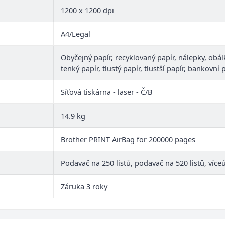
1200 x 1200 dpi
A4/Legal
Obyčejný papír, recyklovaný papír, nálepky, obálk
tenký papír, tlustý papír, tlustší papír, bankovní 
Síťová tiskárna - laser - Č/B
14.9 kg
Brother PRINT AirBag for 200000 pages
Podavač na 250 listů, podavač na 520 listů, více
Záruka 3 roky