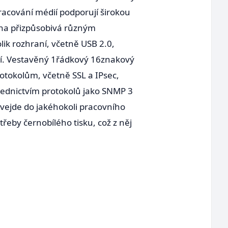
pracování médií podporují širokou
árna přizpůsobivá různým
ik rozhraní, včetně USB 2.0,
edí. Vestavěný 1řádkový 16znakový
otokolům, včetně SSL a IPsec,
třednictvím protokolů jako SNMP 3
vejde do jakéhokoli pracovního
eby černobílého tisku, což z něj