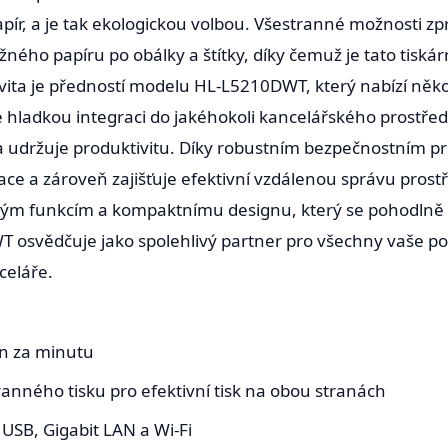
papír, a je tak ekologickou volbou. Všestranné možnosti z
běžného papíru po obálky a štítky, díky čemuž je tato tisk
ta je předností modelu HL-L5210DWT, který nabízí někol
e hladkou integraci do jakéhokoli kancelářského prostř
a udržuje produktivitu. Díky robustním bezpečnostním pr
rmace a zároveň zajišťuje efektivní vzdálenou správu pros
ným funkcím a kompaktnímu designu, který se pohodlně 
 osvědčuje jako spolehlivý partner pro všechny vaše potř
celáře.
an za minutu
nného tisku pro efektivní tisk na obou stranách
 USB, Gigabit LAN a Wi-Fi