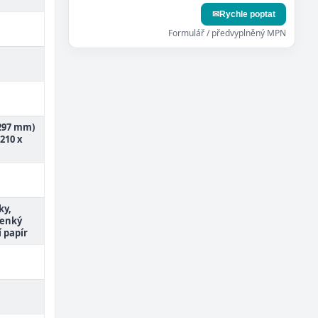
✉
Rychle poptat
Formulář / předvyplněný MPN
 297 mm)
(210 x
ky,
tenký
í papír