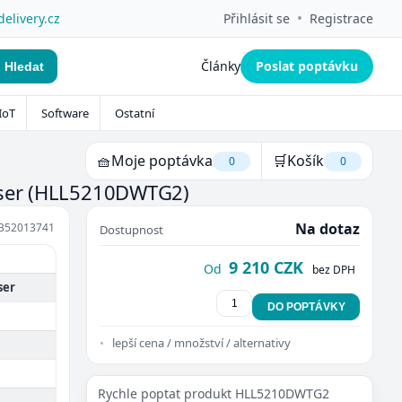
•
delivery.cz
Přihlásit se
Registrace
Články
Poslat poptávku
Hledat
IoT
Software
Ostatní
🧺
Moje poptávka
🛒
Košík
0
0
aser
(HLL5210DWTG2)
Na dotaz
352013741
Dostupnost
9 210 CZK
Od
bez DPH
ser
DO POPTÁVKY
lepší cena / množství / alternativy
Rychle poptat produkt HLL5210DWTG2