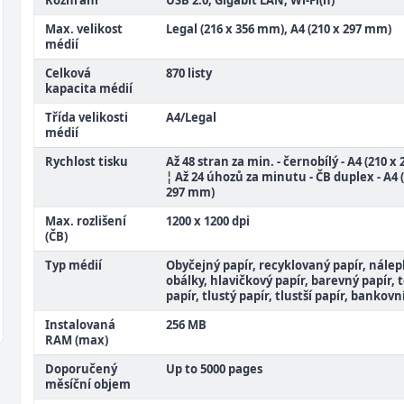
Rozhraní
USB 2.0, Gigabit LAN, Wi-Fi(n)
Max. velikost
Legal (216 x 356 mm), A4 (210 x 297 mm)
médií
Celková
870 listy
kapacita médií
Třída velikosti
A4/Legal
médií
Rychlost tisku
Až 48 stran za min. - černobílý - A4 (210 x
¦ Až 24 úhozů za minutu - ČB duplex - A4 
297 mm)
Max. rozlišení
1200 x 1200 dpi
(ČB)
Typ médií
Obyčejný papír, recyklovaný papír, nálep
obálky, hlavičkový papír, barevný papír, 
papír, tlustý papír, tlustší papír, bankovn
Instalovaná
256 MB
RAM (max)
Doporučený
Up to 5000 pages
měsíční objem