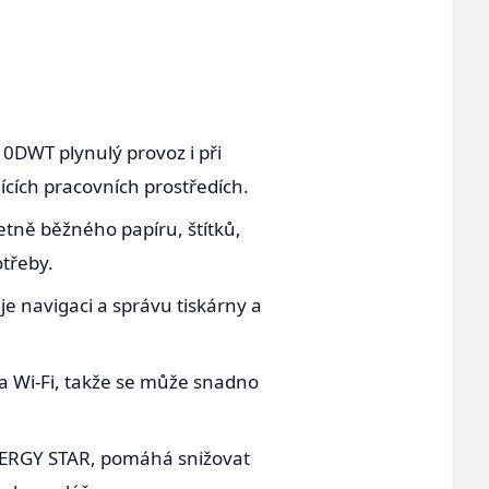
10DWT plynulý provoz i při
cích pracovních prostředích.
etně běžného papíru, štítků,
otřeby.
e navigaci a správu tiskárny a
 a Wi-Fi, takže se může snadno
ENERGY STAR, pomáhá snižovat