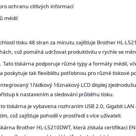
ro ochranu citlivých informací
pů médií
chlostí tisku 48 stran za minutu zajišťuje Brother HL-L52
ách, což pomáhá udržovat produktivitu v rychle se mění
 Tato tiskárna podporuje různé typy a formáty médií, vč
 poskytuje tak flexibilitu potřebnou pro různé tiskové p
. Integrovaný 1řádkový 16znakový LCD displej zjednodušuj
ístup k nastavením a sledování průběhu tisku.
Tato tiskárna je vybavena rozhraním USB 2.0, Gigabit LAN
ím, což zajišťuje pohodlí v prostředí s více uživateli.
skárna Brother HL-L5210DWT, která získala certifikaci 