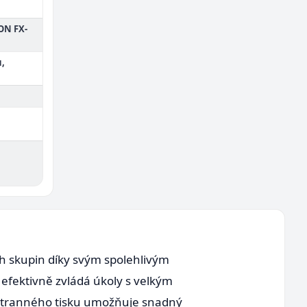
SON FX-
ů,
h skupin díky svým spolehlivým
a efektivně zvládá úkoly s velkým
ustranného tisku umožňuje snadný