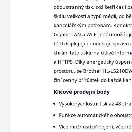
oboustranný tisk, což šetří čas i 
škálu velikostí a typů médií, od 
kancelářským potřebám. Konektivi
Gigabit LAN a Wi-Fi, což umožňuj
LCD displej zjednodušuje správu 
chrání tato tiskárna citlivé info
a HTTPS. Díky energeticky úspor
prostoru, se Brother HL-L5210DWT
činí cenný přírůstek do každé kan
Klíčové prodejní body
Vysokorychlostní tisk až 48 str
Funkce automatického oboustra
Více možností připojení, včetně