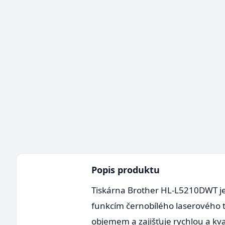
Popis produktu
Tiskárna Brother HL-L5210DWT je
funkcím černobílého laserového ti
objemem a zajišťuje rychlou a k