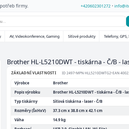
 potřeb firmy.
+420602301272
•
info@it
y
AV, Videokonference, Gaming
Síťové produkty
Telefony, GPS, 
Brother HL-L5210DWT - tiskárna - Č/B - l
ZÁKLADNÍ VLASTNOSTI
ID
2497
•
MPN
HLL5210DWTG2
•
EAN
4002
Výrobce
Brother
Popis výrobku
Brother HL-L5210DWT - tiskárna - Č/B - la
Typ tiskárny
Síťová tiskárna - laser - Č/B
Rozměry (ŠxHxV)
37.3 cm x 38.8 cm x 42.1 cm
Váha
14.9 kg