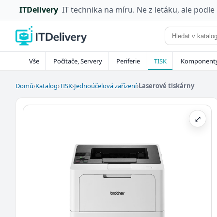
ITDelivery
IT technika na míru. Ne z letáku, ale podle
Vše
Počítače, Servery
Periferie
TISK
Komponent
Domů
›
Katalog
›
TISK
›
Jednoúčelová zařízení
›
Laserové tiskárny
⤢