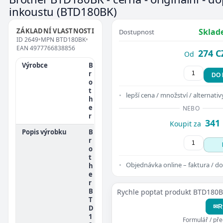
inkoustu
(BTD180BK)
ZÁKLADNÍ VLASTNOSTI
Sklad
Dostupnost
ID
2649
•
MPN
BTD180BK
•
EAN
4977766838856
274 C
Od
Výrobce
B
r
DO
o
t
lepší cena / množství / alternativ
h
e
NEBO
r
341
Koupit za
Popis výrobku
B
r
o
t
Objednávka online – faktura / do
h
e
r
B
Rychle poptat produkt BTD180
T
✉
R
D
1
Formulář / př