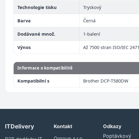
Technologie tisku
Tryskový
Barva
Černá
Dodávané množ.
1-balení
Výnos
Až 7500 stran ISO/IEC 247
Informace o kompatibilitě
Kompatibilní s
Brother DCP-T580DW
ITDelivery
Kontakt
Odkazy
Poptávkový
Ogroup s.r.o.
B2B dodávky IT