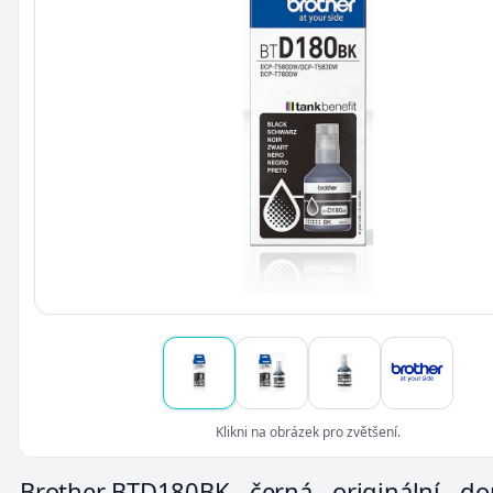
Klikni na obrázek pro zvětšení.
Brother BTD180BK - černá - originální - d