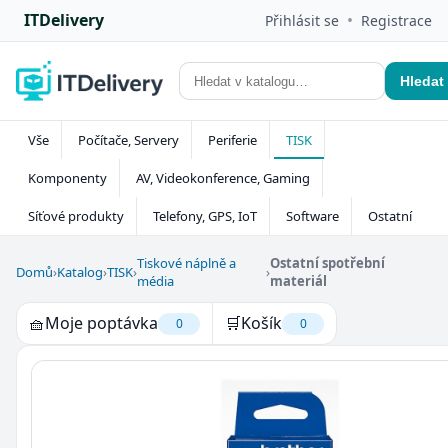
ITDelivery
•
Přihlásit se
Registrace
Hledat
Vše
Počítače, Servery
Periferie
TISK
Komponenty
AV, Videokonference, Gaming
Síťové produkty
Telefony, GPS, IoT
Software
Ostatní
Tiskové náplně a
Ostatní spotřební
Domů
›
Katalog
›
TISK
›
›
média
materiál
🧺
Moje poptávka
🛒
Košík
0
0