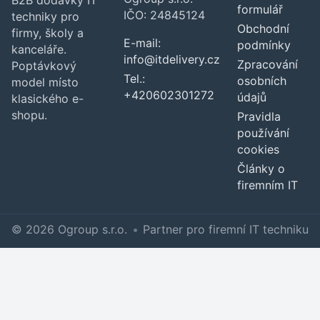
formulář
IČO: 24845124
techniky pro
Obchodní
firmy, školy a
E-mail:
podmínky
kanceláře.
info@itdelivery.cz
Zpracování
Poptávkový
Tel.:
osobních
model místo
+420602301272
údajů
klasického e-
shopu.
Pravidla
používání
cookies
Články o
firemním IT
© 2026 Ogroup s.r.o.
•
Partner pro firemní IT techniku