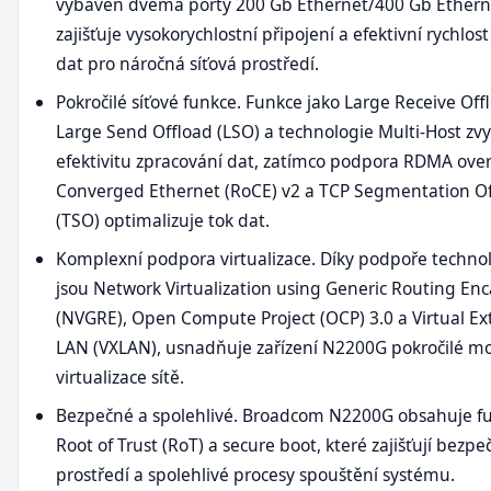
vybaven dvěma porty 200 Gb Ethernet/400 Gb Ethern
zajišťuje vysokorychlostní připojení a efektivní rychlos
dat pro náročná síťová prostředí.
Pokročilé síťové funkce. Funkce jako Large Receive Off
Large Send Offload (LSO) a technologie Multi-Host zvy
efektivitu zpracování dat, zatímco podpora RDMA ove
Converged Ethernet (RoCE) v2 a TCP Segmentation O
(TSO) optimalizuje tok dat.
Komplexní podpora virtualizace. Díky podpoře technolo
jsou Network Virtualization using Generic Routing En
(NVGRE), Open Compute Project (OCP) 3.0 a Virtual Ex
LAN (VXLAN), usnadňuje zařízení N2200G pokročilé mo
virtualizace sítě.
Bezpečné a spolehlivé. Broadcom N2200G obsahuje fu
Root of Trust (RoT) a secure boot, které zajišťují bezpe
prostředí a spolehlivé procesy spouštění systému.