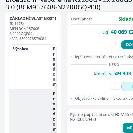
3.0
(BCM957608-N2200GQP00)
ZÁKLADNÍ VLASTNOSTI
Sklad
Dostupnost
ID
1673
•
MPN
BCM957608-
40 069 C
Od
N2200GQP00
•
EAN
8592978579081
DO
Výrobce
B
r
lepší cena / množství / alternativ
o
a
NEBO
d
49 909
Koupit za
c
o
m
B
Objednávka online – faktura / do
r
o
a
d
Rychle poptat produkt BCM957
c
N2200GQP00
o
✉
R
m