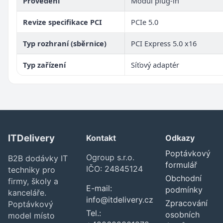
Provedení
Modul plug-in
Revize specifikace PCI
PCIe 5.0
Typ rozhraní (sběrnice)
PCI Express 5.0 x16
Typ zařízení
Síťový adaptér
ITDelivery
Kontakt
Odkazy
Poptávkový
Ogroup s.r.o.
B2B dodávky IT
formulář
IČO: 24845124
techniky pro
Obchodní
firmy, školy a
E-mail:
podmínky
kanceláře.
info@itdelivery.cz
Zpracování
Poptávkový
Tel.:
osobních
model místo