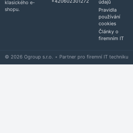
+420602301272
údajů
klasického e-
shopu.
Pravidla
používání
cookies
Články o
firemním IT
© 2026 Ogroup s.r.o.
•
Partner pro firemní IT techniku