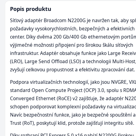
Popis produktu
Síťový adaptér Broadcom N2200G je navržen tak, aby sp
požadavky vysokorychlostních, bezpečných a efektivních
center. Díky dvěma 200 Gb/400 Gb ethernetovým portům
výjimečné možnosti připojení pro širokou škálu síťových
infrastruktur. Adaptér obsahuje funkce jako Large Recei
(LRO), Large Send Offload (LSO) a technologii Multi-Host
zvyšují celkovou propustnost a efektivitu zpracování dat.
Podpora virtualizačních technologií, jako jsou NVGRE, V
standard Open Compute Project (OCP) 3.0, spolu s RDMA
Converged Ethernet (RoCE) v2 zajišťuje, že adaptér N22
schopen podporovat komplexní požadavky na virtualizaci
Navíc bezpečnostní funkce, jako je bezpečné spouštění a
Trust (RoT), poskytují klid, protože zajišťují integritu sítě.
Díky rozhraní PCI Express 5.0 x16 nabízí N2200G širokou