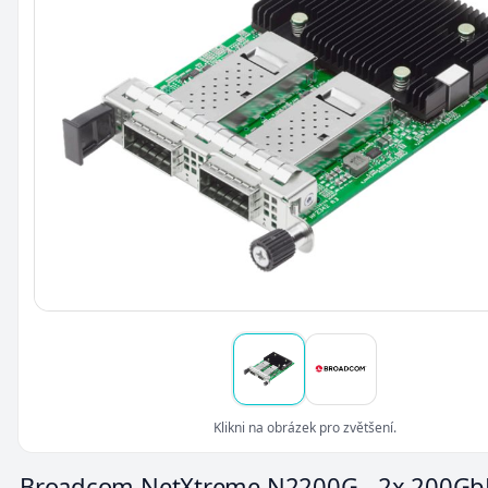
Klikni na obrázek pro zvětšení.
Broadcom NetXtreme N2200G - 2x 200Gb