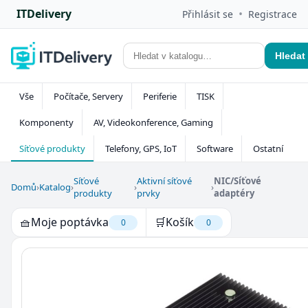
ITDelivery
•
Přihlásit se
Registrace
Hledat
Vše
Počítače, Servery
Periferie
TISK
Komponenty
AV, Videokonference, Gaming
Síťové produkty
Telefony, GPS, IoT
Software
Ostatní
Síťové
Aktivní síťové
NIC/Síťové
Domů
›
Katalog
›
›
›
produkty
prvky
adaptéry
🧺
Moje poptávka
🛒
Košík
0
0