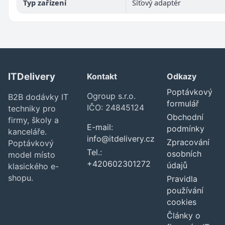
Typ zařízení
Síťový adaptér
ITDelivery
Kontakt
Odkazy
Poptávkový
Ogroup s.r.o.
B2B dodávky IT
formulář
IČO: 24845124
techniky pro
Obchodní
firmy, školy a
E-mail:
podmínky
kanceláře.
info@itdelivery.cz
Zpracování
Poptávkový
Tel.:
osobních
model místo
+420602301272
údajů
klasického e-
shopu.
Pravidla
používání
cookies
Články o