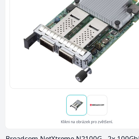
Klikni na obrázek pro zvětšení.
Broadcom NetXtreme N2100G - 2x 100Gb