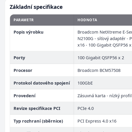
Základní specifikace
PARAMETR
HODNOTA
Popis výrobku
Broadcom NetXtreme E-Ser
N2100G - síťový adaptér - P
x16 - 100 Gigabit QSFP56 x
Porty
100 Gigabit QSFP56 x 2
Procesor
Broadcom BCM57508
Protokol datového spojení
100GbE
Provedení
Zásuvná karta - nízký profil
Revize specifikace PCI
PCIe 4.0
Typ rozhraní (sběrnice)
PCI Express 4.0 x16