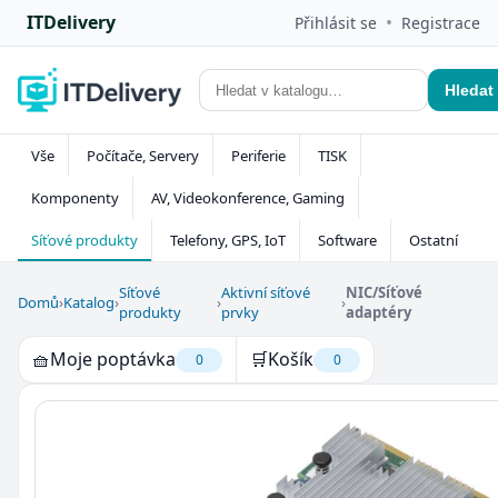
ITDelivery
•
Přihlásit se
Registrace
Hledat
Vše
Počítače, Servery
Periferie
TISK
Komponenty
AV, Videokonference, Gaming
Síťové produkty
Telefony, GPS, IoT
Software
Ostatní
Síťové
Aktivní síťové
NIC/Síťové
Domů
›
Katalog
›
›
›
produkty
prvky
adaptéry
🧺
Moje poptávka
🛒
Košík
0
0