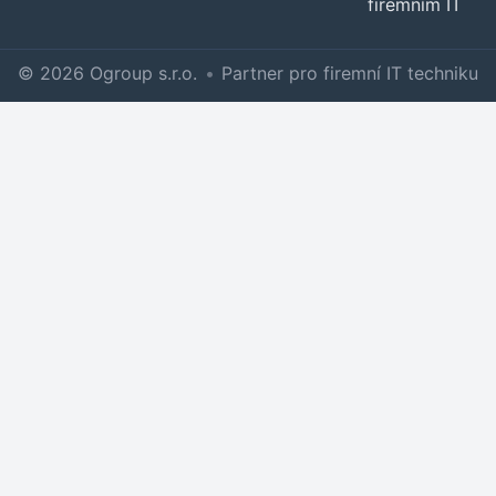
firemním IT
© 2026 Ogroup s.r.o.
•
Partner pro firemní IT techniku