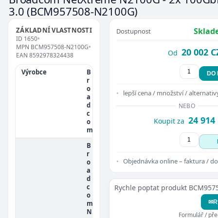
3.0
(BCM957508-N2100G)
ZÁKLADNÍ VLASTNOSTI
Sklad
Dostupnost
ID
1650
•
MPN
BCM957508-N2100G
•
20 002 C
Od
EAN
8592978324438
Výrobce
B
DO
r
o
lepší cena / množství / alternativ
a
d
NEBO
c
24 914
Koupit za
o
m
B
r
Objednávka online – faktura / do
o
a
d
c
Rychle poptat produkt BCM95
o
✉
R
m
N
Formulář / př