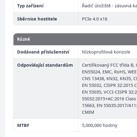
Typ zařízení
Řadič úložiště - zásuvná k
Sběrnice hostitele
PCIe 4.0 x16
Různé
Dodávané příslušenství
Nízkoprofilová konzole
Odpovídající standardům
Certifikovaný FCC třída B,
EN55024, EMC, RoHS, WEEE
CNS 13438, KN32, KN35, C
EN 55032, CISPR 32:2015 C
EN 55035, VCCI-CISPR 32:
55032:2015+AC:2016 Class
15663, EN 55035:2017/A11
CMIM
MTBF
5,000,000 hodiny