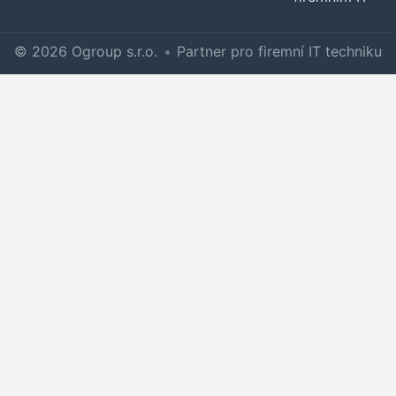
© 2026 Ogroup s.r.o.
•
Partner pro firemní IT techniku