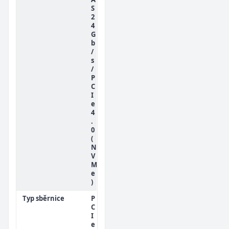
S
2
4
G
b
/
s
/
P
C
I
e
4
.
0
(
N
V
M
e
)
Typ sběrnice
P
C
I
e