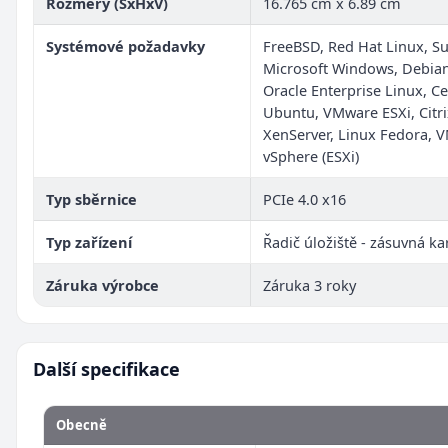
Rozměry (ŠxHxV)
16.765 cm x 6.89 cm
Systémové požadavky
FreeBSD, Red Hat Linux, Su
Microsoft Windows, Debian
Oracle Enterprise Linux, C
Ubuntu, VMware ESXi, Citri
XenServer, Linux Fedora, 
vSphere (ESXi)
Typ sběrnice
PCIe 4.0 x16
Typ zařízení
Řadič úložiště - zásuvná ka
Záruka výrobce
Záruka 3 roky
Další specifikace
Obecně