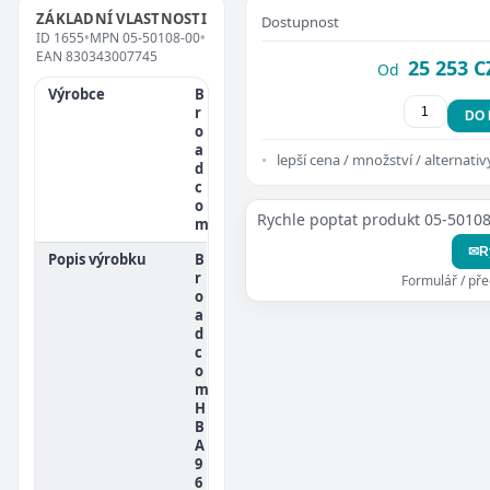
ZÁKLADNÍ VLASTNOSTI
Dostupnost
ID
1655
•
MPN
05-50108-00
•
EAN
830343007745
25 253 C
Od
Výrobce
B
r
DO
o
a
lepší cena / množství / alternativ
d
c
o
Rychle poptat produkt 05-5010
m
✉
R
Popis výrobku
B
r
Formulář / př
o
a
d
c
o
m
H
B
A
9
6