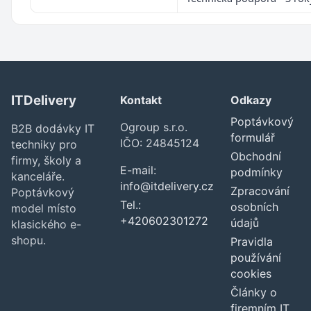
ITDelivery
Kontakt
Odkazy
Poptávkový
Ogroup s.r.o.
B2B dodávky IT
formulář
IČO: 24845124
techniky pro
Obchodní
firmy, školy a
E-mail:
podmínky
kanceláře.
info@itdelivery.cz
Zpracování
Poptávkový
Tel.:
osobních
model místo
+420602301272
údajů
klasického e-
shopu.
Pravidla
používání
cookies
Články o
firemním IT