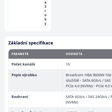
a
3
r
o
k
y
Základní specifikace
PARAMETR
HODNOTA
Počet kanálů
16
Popis výrobku
Broadcom HBA 9600W-16e -
úložiště - SATA 6Gb/s / SAS
PCIe 4.0 (NVMe) - PCIe 4.0 
Rozhraní
SATA 6Gb/s / SAS 24Gb/s / 
(NVMe)