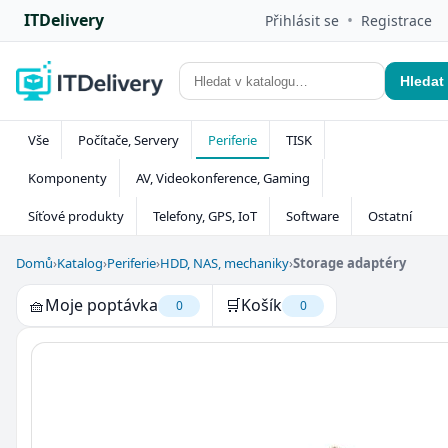
ITDelivery
•
Přihlásit se
Registrace
Hledat
Vše
Počítače, Servery
Periferie
TISK
Komponenty
AV, Videokonference, Gaming
Síťové produkty
Telefony, GPS, IoT
Software
Ostatní
Domů
›
Katalog
›
Periferie
›
HDD, NAS, mechaniky
›
Storage adaptéry
🧺
Moje poptávka
🛒
Košík
0
0