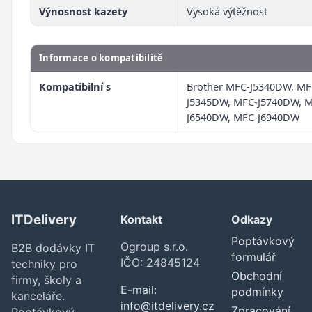
Výnosnost kazety
Vysoká výtěžnost
Informace o kompatibilitě
Kompatibilní s
Brother MFC-J5340DW, MF
J5345DW, MFC-J5740DW, 
J6540DW, MFC-J6940DW
ITDelivery
Kontakt
Odkazy
Poptávkový
Ogroup s.r.o.
B2B dodávky IT
formulář
IČO: 24845124
techniky pro
Obchodní
firmy, školy a
E-mail:
podmínky
kanceláře.
info@itdelivery.cz
Zpracování
Poptávkový