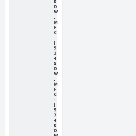
0
D
W
,
M
F
C
-
J
5
3
4
5
D
W
,
M
F
C
-
J
5
7
4
0
D
W