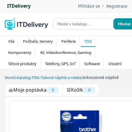
ITDelivery
•
Přihlásit se
Registrace
Hledat
Vše
Počítače, Servery
Periferie
TISK
Komponenty
AV, Videokonference, Gaming
Síťové produkty
Telefony, GPS, IoT
Software
Ostatní
Domů
›
Katalog
›
TISK
›
Tiskové náplně a média
›
Inkoustové náplně
🧺
Moje poptávka
🛒
Košík
0
0