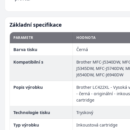
Základní specifikace
PARAMETR
HODNOTA
Barva tisku
Černá
Kompatibilní s
Brother MFC-J5340DW, MF
J5345DW, MFC-J5740DW, M
J6540DW, MFC-J6940DW
Popis výrobku
Brother LC422XL - Vysoká 
- černá - originální - inkou
cartridge
Technologie tisku
Tryskový
Typ výrobku
Inkoustová cartridge