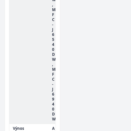
,
M
F
C
-
J
6
5
4
0
D
W
,
M
F
C
-
J
6
9
4
0
D
W
Výnos
A