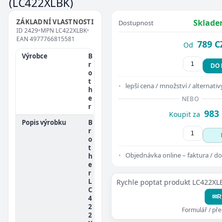
(LC422XLBK)
ZÁKLADNÍ VLASTNOSTI
Sklade
Dostupnost
ID
2429
•
MPN
LC422XLBK
•
EAN
4977766815581
789 C
Od
Výrobce
B
r
DO
o
t
lepší cena / množství / alternativ
h
e
NEBO
r
983
Koupit za
Popis výrobku
B
r
o
t
Objednávka online – faktura / do
h
e
r
L
Rychle poptat produkt LC422XL
C
✉
R
4
2
Formulář / př
2