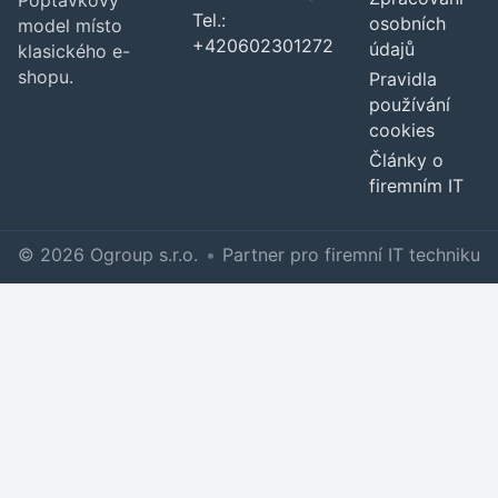
Tel.:
osobních
model místo
+420602301272
údajů
klasického e-
shopu.
Pravidla
používání
cookies
Články o
firemním IT
© 2026 Ogroup s.r.o.
•
Partner pro firemní IT techniku