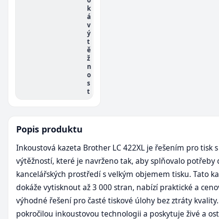
k
á
v
ý
t
ě
ž
n
o
s
t
Popis produktu
Inkoustová kazeta Brother LC 422XL je řešením pro tisk 
výtěžností, které je navrženo tak, aby splňovalo potřeby
kancelářských prostředí s velkým objemem tisku. Tato ka
dokáže vytisknout až 3 000 stran, nabízí praktické a cen
výhodné řešení pro časté tiskové úlohy bez ztráty kvality
pokročilou inkoustovou technologii a poskytuje živé a ostr