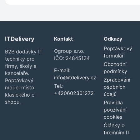
ITDelivery
Kontakt
Odkazy
Poptávkový
Ogroup s.r.o.
B2B dodávky IT
formulář
IČO: 24845124
techniky pro
Obchodní
firmy, školy a
E-mail:
podmínky
kanceláře.
info@itdelivery.cz
Zpracování
Poptávkový
Tel.:
osobních
model místo
+420602301272
údajů
klasického e-
shopu.
Pravidla
používání
cookies
Články o
firemním IT