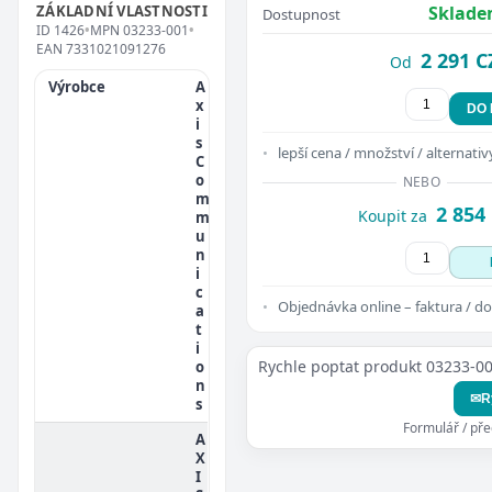
ZÁKLADNÍ VLASTNOSTI
Sklade
Dostupnost
ID
1426
•
MPN
03233-001
•
EAN
7331021091276
2 291 C
Od
Výrobce
A
x
DO
i
s
lepší cena / množství / alternativ
C
o
NEBO
m
2 854
Koupit za
m
u
n
i
c
Objednávka online – faktura / do
a
t
i
Rychle poptat produkt 03233-0
o
n
✉
R
s
Formulář / př
A
X
I