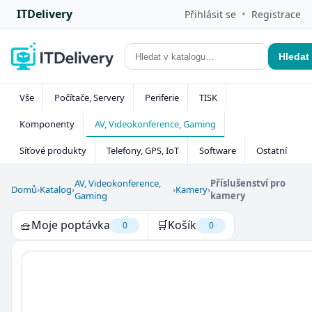
ITDelivery
•
Přihlásit se
Registrace
Hledat
Vše
Počítače, Servery
Periferie
TISK
Komponenty
AV, Videokonference, Gaming
Síťové produkty
Telefony, GPS, IoT
Software
Ostatní
AV, Videokonference,
Příslušenství pro
Domů
›
Katalog
›
›
Kamery
›
Gaming
kamery
🧺
Moje poptávka
🛒
Košík
0
0