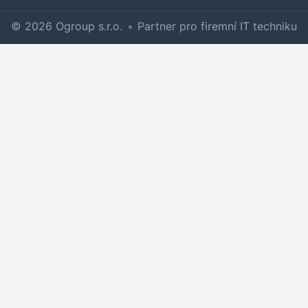
© 2026 Ogroup s.r.o.
•
Partner pro firemní IT techniku