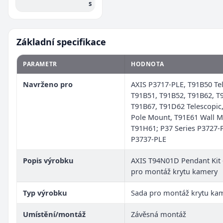
s
Základní specifikace
PARAMETR
HODNOTA
Navrženo pro
AXIS P3717-PLE, T91B50 Tel
T91B51, T91B52, T91B62, T
T91B67, T91D62 Telescopic
Pole Mount, T91E61 Wall M
T91H61; P37 Series P3727-
P3737-PLE
Popis výrobku
AXIS T94N01D Pendant Kit 
pro montáž krytu kamery
Typ výrobku
Sada pro montáž krytu ka
Umístění/montáž
Závěsná montáž