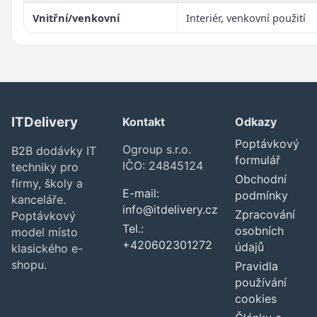
Vnitřní/venkovní
Interiér, venkovní použití
ITDelivery
Kontakt
Odkazy
Poptávkový
Ogroup s.r.o.
B2B dodávky IT
formulář
IČO: 24845124
techniky pro
Obchodní
firmy, školy a
E-mail:
podmínky
kanceláře.
info@itdelivery.cz
Zpracování
Poptávkový
Tel.:
osobních
model místo
+420602301272
údajů
klasického e-
shopu.
Pravidla
používání
cookies