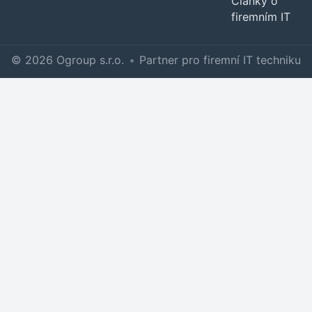
Články o
firemním IT
© 2026 Ogroup s.r.o.
•
Partner pro firemní IT techniku