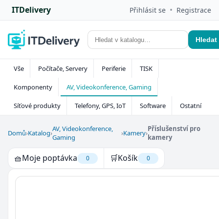
ITDelivery
•
Přihlásit se
Registrace
Hledat
Vše
Počítače, Servery
Periferie
TISK
Komponenty
AV, Videokonference, Gaming
Síťové produkty
Telefony, GPS, IoT
Software
Ostatní
AV, Videokonference,
Příslušenství pro
Domů
›
Katalog
›
›
Kamery
›
Gaming
kamery
🧺
Moje poptávka
🛒
Košík
0
0