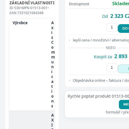
ZÁKLADNÍ VLASTNOSTI
Sklade
Dostupnost
ID
530
•
MPN
01513-001
•
EAN
7331021064348
2 323 C
Od
Výrobce
A
x
DO
i
s
lepší cena / množství / alternativ
C
o
NEBO
m
2 893
Koupit za
m
u
n
i
c
Objednávka online – faktura / do
a
t
i
Rychle poptat produkt 01513-0
o
n
✉
R
s
Formulář / př
A
X
I