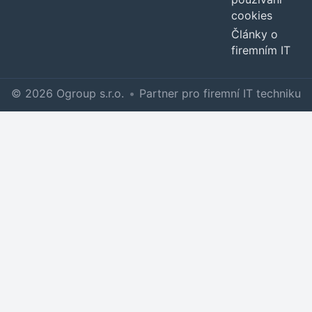
cookies
Články o
firemním IT
© 2026 Ogroup s.r.o.
•
Partner pro firemní IT techniku