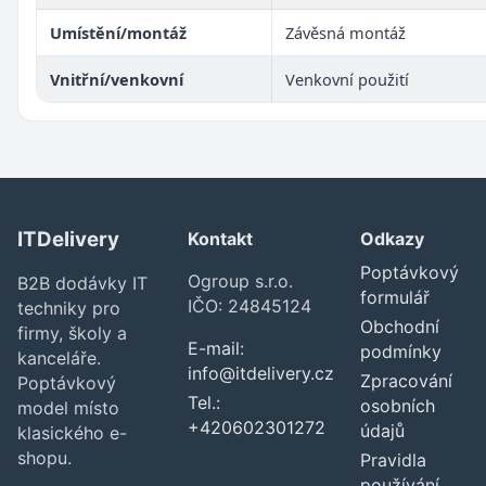
Umístění/montáž
Závěsná montáž
Vnitřní/venkovní
Venkovní použití
ITDelivery
Kontakt
Odkazy
Poptávkový
Ogroup s.r.o.
B2B dodávky IT
formulář
IČO: 24845124
techniky pro
Obchodní
firmy, školy a
E-mail:
podmínky
kanceláře.
info@itdelivery.cz
Zpracování
Poptávkový
Tel.:
osobních
model místo
+420602301272
údajů
klasického e-
shopu.
Pravidla
používání