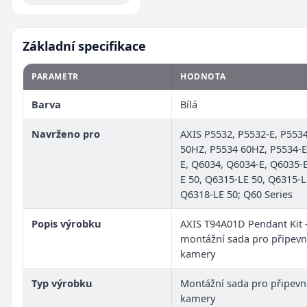
Základní specifikace
PARAMETR
HODNOTA
Barva
Bílá
Navrženo pro
AXIS P5532, P5532-E, P553
50HZ, P5534 60HZ, P5534-E
E, Q6034, Q6034-E, Q6035-
E 50, Q6315-LE 50, Q6315-L
Q6318-LE 50; Q60 Series
Popis výrobku
AXIS T94A01D Pendant Kit 
montážní sada pro připevn
kamery
Typ výrobku
Montážní sada pro připevn
kamery