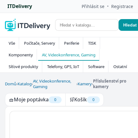
ITDelivery
•
Přihlásit se
Registrace
Hledat
Vše
Počítače, Servery
Periferie
TISK
Komponenty
AV, Videokonference, Gaming
Síťové produkty
Telefony, GPS, IoT
Software
Ostatní
AV, Videokonference,
Příslušenství pro
Domů
›
Katalog
›
›
Kamery
›
Gaming
kamery
🧺
Moje poptávka
🛒
Košík
0
0