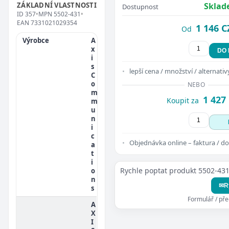
ZÁKLADNÍ VLASTNOSTI
Sklad
Dostupnost
ID
357
•
MPN
5502-431
•
EAN
7331021029354
1 146 C
Od
Výrobce
A
x
DO
i
s
lepší cena / množství / alternativ
C
o
NEBO
m
1 427
Koupit za
m
u
n
i
c
Objednávka online – faktura / do
a
t
i
Rychle poptat produkt 5502-43
o
n
✉
R
s
Formulář / př
A
X
I