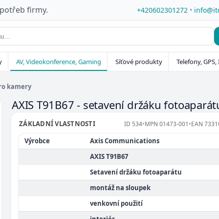
 potřeb firmy.
+420602301272
•
info@it
y
AV, Videokonference, Gaming
Síťové produkty
Telefony, GPS, 
pro kamery
AXIS T91B67 - setavení držáku fotoapará
ZÁKLADNÍ VLASTNOSTI
ID
534
•
MPN
01473-001
•
EAN
7331
Výrobce
Axis Communications
AXIS T91B67
Setavení držáku fotoaparátu
montáž na sloupek
venkovní použití