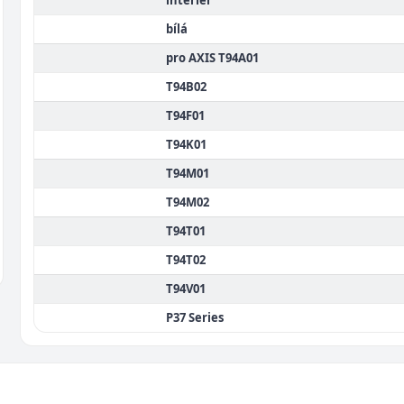
interiér
bílá
pro AXIS T94A01
T94B02
T94F01
T94K01
T94M01
T94M02
T94T01
T94T02
T94V01
P37 Series