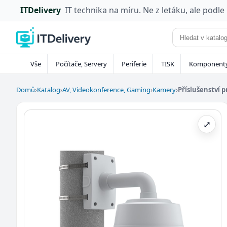
ITDelivery
IT technika na míru. Ne z letáku, ale podle
Vše
Počítače, Servery
Periferie
TISK
Komponent
Domů
›
Katalog
›
AV, Videokonference, Gaming
›
Kamery
›
Příslušenství 
⤢