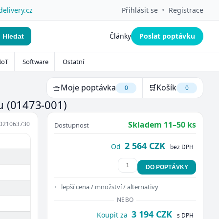
•
delivery.cz
Přihlásit se
Registrace
Články
Poslat poptávku
Hledat
IoT
Software
Ostatní
🧺
Moje poptávka
🛒
Košík
0
0
tu
(01473-001)
Skladem 11–50 ks
021063730
Dostupnost
2 564 CZK
Od
bez DPH
DO POPTÁVKY
lepší cena / množství / alternativy
NEBO
3 194 CZK
Koupit za
s DPH