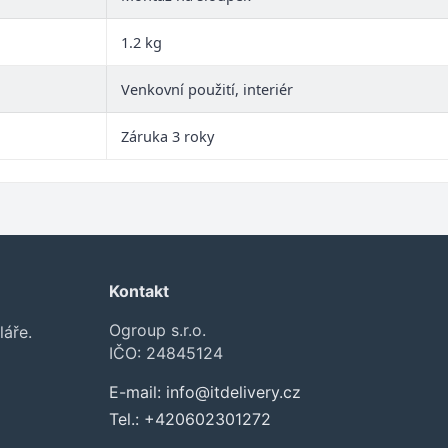
1.2 kg
Venkovní použití, interiér
Záruka 3 roky
Kontakt
Ogroup s.r.o.
láře.
IČO: 24845124
E-mail:
info@itdelivery.cz
Tel.:
+420602301272