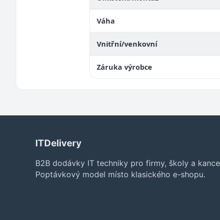
Váha
Vnitřní/venkovní
Záruka výrobce
ITDelivery
B2B dodávky IT techniky pro firmy, školy a kance
Poptávkový model místo klasického e-shopu.