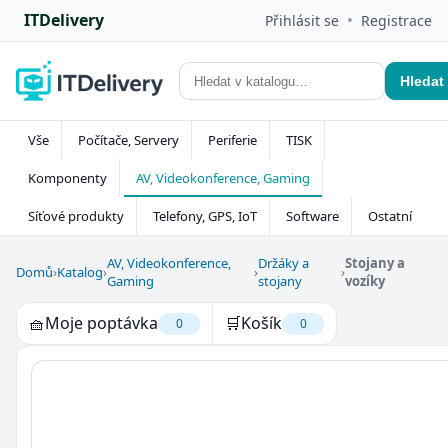
ITDelivery
•
Přihlásit se
Registrace
Hledat
Vše
Počítače, Servery
Periferie
TISK
Komponenty
AV, Videokonference, Gaming
Síťové produkty
Telefony, GPS, IoT
Software
Ostatní
AV, Videokonference,
Držáky a
Stojany a
Domů
›
Katalog
›
›
›
Gaming
stojany
vozíky
🧺
Moje poptávka
🛒
Košík
0
0