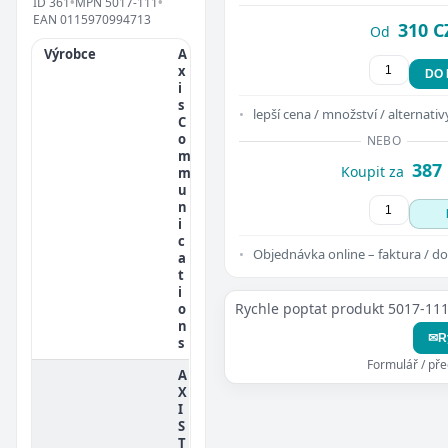
ID
361
•
MPN
5017-111
•
EAN
0115970994713
310 C
Od
Výrobce
A
x
DO
i
s
lepší cena / množství / alternativ
C
o
NEBO
m
387
Koupit za
m
u
n
i
c
Objednávka online – faktura / do
a
t
i
Rychle poptat produkt 5017-11
o
n
✉
R
s
Formulář / př
A
X
I
S
T