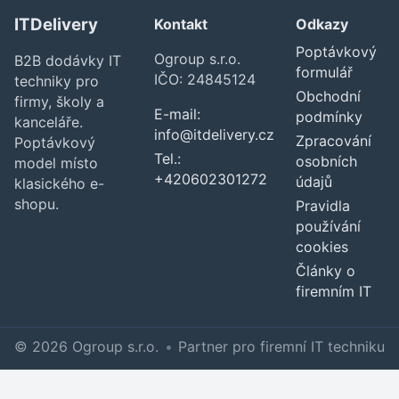
ITDelivery
Kontakt
Odkazy
Poptávkový
Ogroup s.r.o.
B2B dodávky IT
formulář
IČO: 24845124
techniky pro
Obchodní
firmy, školy a
E-mail:
podmínky
kanceláře.
info@itdelivery.cz
Zpracování
Poptávkový
Tel.:
osobních
model místo
+420602301272
údajů
klasického e-
shopu.
Pravidla
používání
cookies
Články o
firemním IT
© 2026 Ogroup s.r.o.
•
Partner pro firemní IT techniku