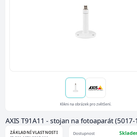
Klikni na obrázek pro zvětšení.
AXIS T91A11 - stojan na fotoaparát
(5017-
ZÁKLADNÍ VLASTNOSTI
Sklade
Dostupnost