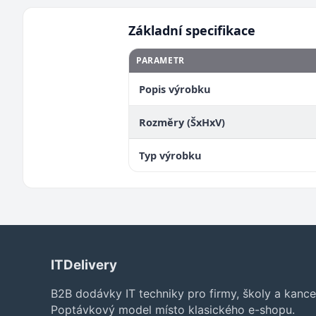
Základní specifikace
PARAMETR
Popis výrobku
Rozměry (ŠxHxV)
Typ výrobku
ITDelivery
B2B dodávky IT techniky pro firmy, školy a kance
Poptávkový model místo klasického e-shopu.