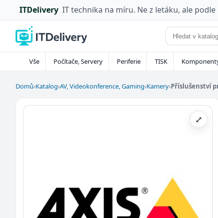
ITDelivery
IT technika na míru. Ne z letáku, ale podle
Vše
Počítače, Servery
Periferie
TISK
Komponent
Domů
›
Katalog
›
AV, Videokonference, Gaming
›
Kamery
›
Příslušenství 
⤢