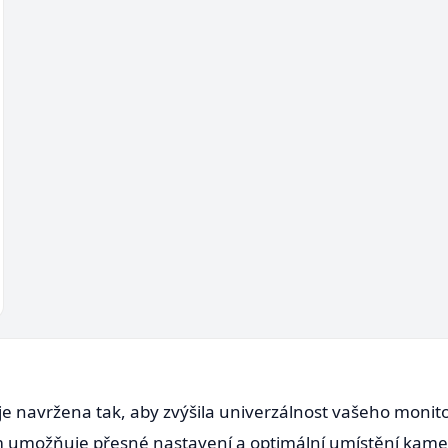
je navržena tak, aby zvýšila univerzálnost vašeho monit
m umožňuje přesné nastavení a optimální umístění kamer.