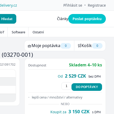
•
delivery.cz
Přihlásit se
Registrace
Články
Poslat poptávku
Hledat
IoT
Software
Ostatní
🧺
Moje poptávka
🛒
Košík
0
0
m
(03270-001)
Skladem 4–10 ks
021091702
Dostupnost
2 529 CZK
Od
bez DPH
DO POPTÁVKY
lepší cena / množství / alternativy
NEBO
3 150 CZK
Koupit za
s DPH