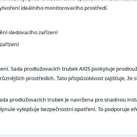
 vytvoření ideálního monitorovacího prostředí.
tění sledovacího zařízení
zařízení
žení. Sada prodlužovacích trubek AXIS poskytuje prodlou
ůznějších prostředích. Tato přizpůsobivost zajišťuje, ž
da prodlužovacích trubek je navržena pro snadnou instala
plynule vylepšuje bezpečnostní opatření. To podporuje ef