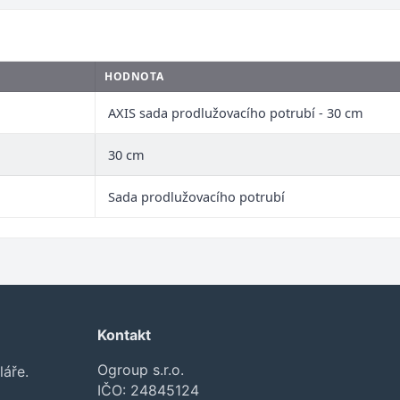
HODNOTA
AXIS sada prodlužovacího potrubí - 30 cm
30 cm
Sada prodlužovacího potrubí
Kontakt
Ogroup s.r.o.
láře.
IČO: 24845124