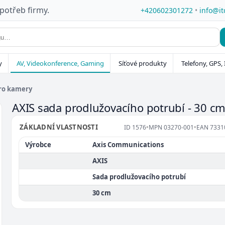
 potřeb firmy.
+420602301272
•
info@it
y
AV, Videokonference, Gaming
Síťové produkty
Telefony, GPS, 
pro kamery
AXIS sada prodlužovacího potrubí - 30 c
ZÁKLADNÍ VLASTNOSTI
ID
1576
•
MPN
03270-001
•
EAN
7331
Výrobce
Axis Communications
AXIS
Sada prodlužovacího potrubí
30 cm