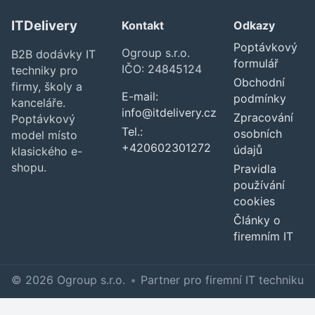
ITDelivery
Kontakt
Odkazy
Poptávkový
Ogroup s.r.o.
B2B dodávky IT
formulář
IČO: 24845124
techniky pro
Obchodní
firmy, školy a
E-mail:
podmínky
kanceláře.
info@itdelivery.cz
Zpracování
Poptávkový
Tel.:
osobních
model místo
+420602301272
údajů
klasického e-
shopu.
Pravidla
používání
cookies
Články o
firemním IT
© 2026 Ogroup s.r.o.
•
Partner pro firemní IT techniku