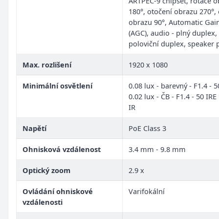
ARTPEC-9 chipset, rotace 
180°, otočení obrazu 270°,
obrazu 90°, Automatic Gai
(AGC), audio - plný duplex,
poloviční duplex, speaker 
Max. rozlišení
1920 x 1080
Minimální osvětlení
0.08 lux - barevný - F1.4 - 5
0.02 lux - ČB - F1.4 - 50 IRE 
IR
Napětí
PoE Class 3
Ohnisková vzdálenost
3.4 mm - 9.8 mm
Optický zoom
2.9 x
Ovládání ohniskové
Varifokální
vzdálenosti