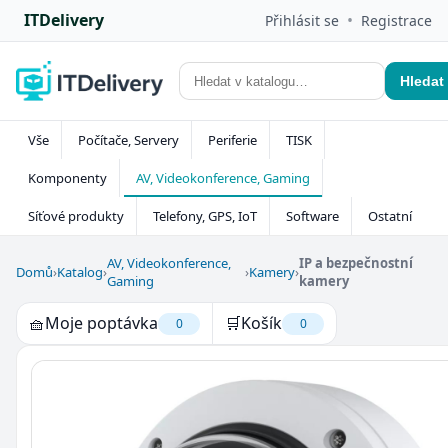
ITDelivery
•
Přihlásit se
Registrace
Hledat
Vše
Počítače, Servery
Periferie
TISK
Komponenty
AV, Videokonference, Gaming
Síťové produkty
Telefony, GPS, IoT
Software
Ostatní
AV, Videokonference,
IP a bezpečnostní
Domů
›
Katalog
›
›
Kamery
›
Gaming
kamery
🧺
Moje poptávka
🛒
Košík
0
0