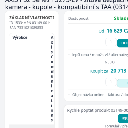
kamera - kupole - kompatibilní s TAA
(031
ZÁKLADNÍ VLASTNOSTI
Sklad
Dostupnost
ID
1533
•
MPN
03149-001
•
EAN
7331021089853
16 629 C
Od
Výrobce
A
x
DO
i
s
lepší cena / množství / alternativ
C
o
NEBO
m
20 713
Koupit za
m
u
n
i
c
Objednávka online – faktura / do
a
t
i
Rychle poptat produkt 03149-0
o
n
✉
R
s
Formulář / př