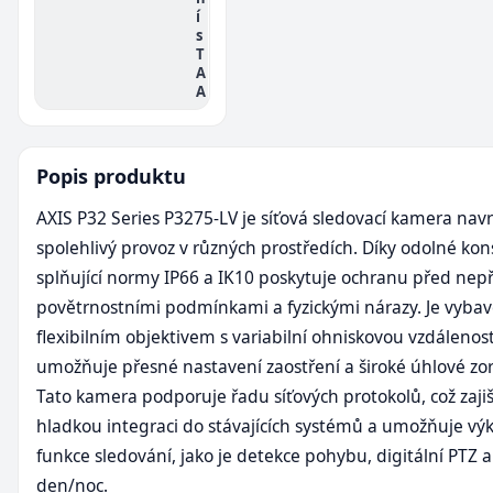
í
s
T
A
A
Popis produktu
AXIS P32 Series P3275-LV je síťová sledovací kamera nav
spolehlivý provoz v různých prostředích. Díky odolné kon
splňující normy IP66 a IK10 poskytuje ochranu před nep
povětrnostními podmínkami a fyzickými nárazy. Je vyba
flexibilním objektivem s variabilní ohniskovou vzdálenost
umožňuje přesné nastavení zaostření a široké úhlové zor
Tato kamera podporuje řadu síťových protokolů, což zaji
hladkou integraci do stávajících systémů a umožňuje v
funkce sledování, jako je detekce pohybu, digitální PTZ 
den/noc.