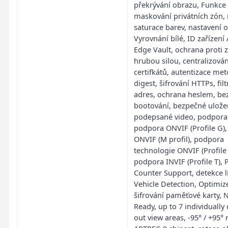
překrývání obrazu, Funkce
maskování privátních zón, 
saturace barev, nastavení o
Vyrovnání bílé, ID zařízení 
Edge Vault, ochrana proti 
hrubou silou, centralizová
certifkátů, autentizace me
digest, šifrování HTTPs, fil
adres, ochrana heslem, be
bootování, bezpečné uložen
podepsané video, podpora
podpora ONVIF (Profile G)
ONVIF (M profil), podpora
technologie ONVIF (Profile 
podpora INVIF (Profile T), P
Counter Support, detekce li
Vehicle Detection, Optimiz
šifrování paměťové karty, 
Ready, up to 7 individually
out view areas, -95° / +95° 