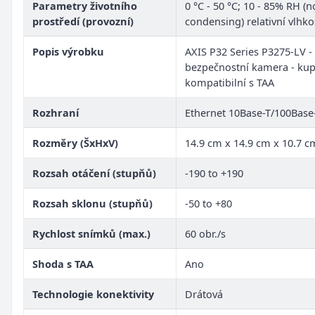
Parametry životního
0 °C - 50 °C; 10 - 85% RH (n
prostředí (provozní)
condensing) relativní vlhko
Popis výrobku
AXIS P32 Series P3275-LV - 
bezpečnostní kamera - kup
kompatibilní s TAA
Rozhraní
Ethernet 10Base-T/100Base
Rozměry (ŠxHxV)
14.9 cm x 14.9 cm x 10.7 c
Rozsah otáčení (stupňů)
-190 to +190
Rozsah sklonu (stupňů)
-50 to +80
Rychlost snímků (max.)
60 obr./s
Shoda s TAA
Ano
Technologie konektivity
Drátová