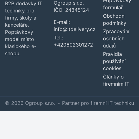
Poptávkový
Ogroup s.r.o.
B2B dodávky IT
formulář
IČO: 24845124
techniky pro
Obchodní
firmy, školy a
E-mail:
podmínky
kanceláře.
info@itdelivery.cz
Zpracování
Poptávkový
Tel.:
osobních
model místo
+420602301272
údajů
klasického e-
shopu.
Pravidla
používání
cookies
Články o
firemním IT
© 2026 Ogroup s.r.o.
•
Partner pro firemní IT techniku