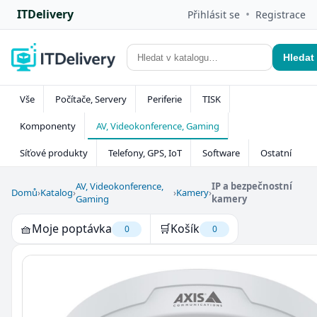
ITDelivery
•
Přihlásit se
Registrace
Hledat
Vše
Počítače, Servery
Periferie
TISK
Komponenty
AV, Videokonference, Gaming
Síťové produkty
Telefony, GPS, IoT
Software
Ostatní
AV, Videokonference,
IP a bezpečnostní
Domů
›
Katalog
›
›
Kamery
›
Gaming
kamery
🧺
Moje poptávka
🛒
Košík
0
0