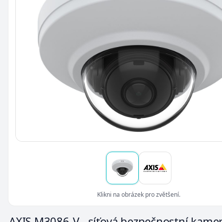
Klikni na obrázek pro zvětšení.
AXIS M3086-V - síťová bezpečnostní kamer