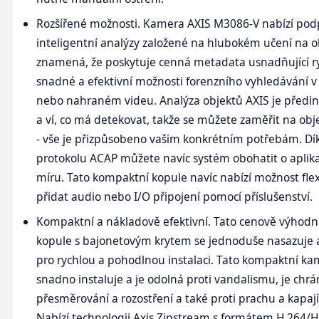
Rozšířené možnosti. Kamera AXIS M3086-V nabízí po
inteligentní analýzy založené na hlubokém učení na ok
znamená, že poskytuje cenná metadata usnadňující ry
snadné a efektivní možnosti forenzního vyhledávání v
nebo nahraném videu. Analýza objektů AXIS je předi
a ví, co má detekovat, takže se můžete zaměřit na ob
- vše je přizpůsobeno vašim konkrétním potřebám. D
protokolu ACAP můžete navíc systém obohatit o aplika
míru. Tato kompaktní kopule navíc nabízí možnost flex
přidat audio nebo I/O připojení pomocí příslušenství.
Kompaktní a nákladově efektivní. Tato cenově výhodn
kopule s bajonetovým krytem se jednoduše nasazuje 
pro rychlou a pohodlnou instalaci. Tato kompaktní ka
snadno instaluje a je odolná proti vandalismu, je chrá
přesměrování a rozostření a také proti prachu a kapají
Nabízí technologii Axis Zipstream s formátem H.264/H