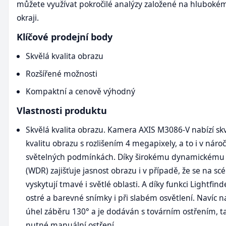
můžete využívat pokročilé analýzy založené na hluboké
okraji.
Klíčové prodejní body
Skvělá kvalita obrazu
Rozšířené možnosti
Kompaktní a cenově výhodný
Vlastnosti produktu
Skvělá kvalita obrazu. Kamera AXIS M3086-V nabízí sk
kvalitu obrazu s rozlišením 4 megapixely, a to i v náro
světelných podmínkách. Díky širokému dynamickému
(WDR) zajišťuje jasnost obrazu i v případě, že se na sc
vyskytují tmavé i světlé oblasti. A díky funkci Lightfind
ostré a barevné snímky i při slabém osvětlení. Navíc na
úhel záběru 130° a je dodáván s továrním ostřením, t
nutné manuální ostření.