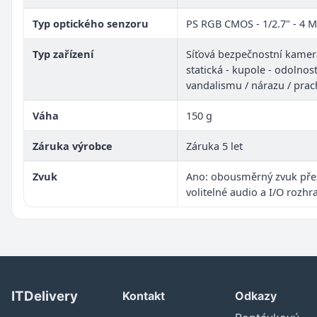
Typ optického senzoru
PS RGB CMOS - 1/2.7" - 4 
Typ zařízení
Síťová bezpečnostní kamer
statická - kupole - odolnost
vandalismu / nárazu / prac
Váha
150 g
Záruka výrobce
Záruka 5 let
Zvuk
Ano: obousměrný zvuk pře
volitelné audio a I/O rozhr
ITDelivery
Kontakt
Odkazy