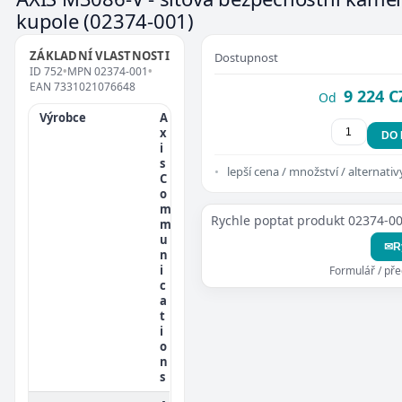
kupole
(02374-001)
ZÁKLADNÍ VLASTNOSTI
Dostupnost
ID
752
•
MPN
02374-001
•
EAN
7331021076648
9 224 C
Od
Výrobce
A
x
DO
i
s
lepší cena / množství / alternativ
C
o
m
Rychle poptat produkt 02374-0
m
u
✉
R
n
i
Formulář / př
c
a
t
i
o
n
s