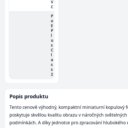
V
C
P
o
E
P
l
u
s
C
l
a
s
s
2
Popis produktu
Tento cenově výhodný, kompaktní miniaturní kopulový f
poskytuje skvělou kvalitu obrazu v náročných světelných
podmínkách. A díky jednotce pro zpracování hlubokého 