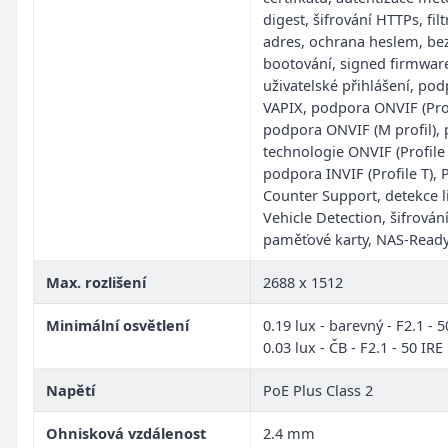
digest, šifrování HTTPs, fil
adres, ochrana heslem, be
bootování, signed firmwar
uživatelské přihlášení, po
VAPIX, podpora ONVIF (Prof
podpora ONVIF (M profil),
technologie ONVIF (Profile 
podpora INVIF (Profile T), P
Counter Support, detekce li
Vehicle Detection, šifrován
paměťové karty, NAS-Read
Max. rozlišení
2688 x 1512
Minimální osvětlení
0.19 lux - barevný - F2.1 - 5
0.03 lux - ČB - F2.1 - 50 IRE
Napětí
PoE Plus Class 2
Ohnisková vzdálenost
2.4 mm