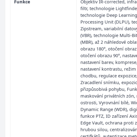
Funkce
Objektiv IR-corrected, infr
filtr, technologie Lightfinde
technologie Deep Learnin
Processing Unit (DLPU), te
Zipstream, variabilní datov
(VBR), technologie Multi-Bi
(MBR), až 2 náhledové oblas
obrazu 180°, otočení obraz
otočení obrazu 90°, nastave
nastavení barev, komprese
nastavení kontrastu, režim
chodbu, regulace expozice
Zracadlení snímku, expozi
přizpůsobivá pohybu, Fun
maskování privátních zón, 
ostrosti, Vyrovnání bílé, W
Dynamic Range (WDR), digi
funkce PTZ, ID zařízení Axis
Edge Vault, ochrana proti 
hrubou silou, centralizová
certifkátů, autentizace me