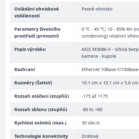
Ovládání ohniskové
Pevné ohnisko
vzdálenosti
Parametry životního
0 °C - 45 °C; 10 - 85% RH (n
prostředí (provozní)
condensing) relativní vlhko
Popis výrobku
AXIS M3086-V - síťová bez
kamera - kupole
Rozhraní
Ethernet 10Base-T/100Base
Rozměry (ŠxHxV)
10.1 cm x 10.1 cm x 5.6 cm
Rozsah otáčení (stupňů)
-175 až +175
Rozsah sklonu (stupňů)
-80 to +80
Rychlost snímků (max.)
30 obr./s
Technologie konektivity
Drátová