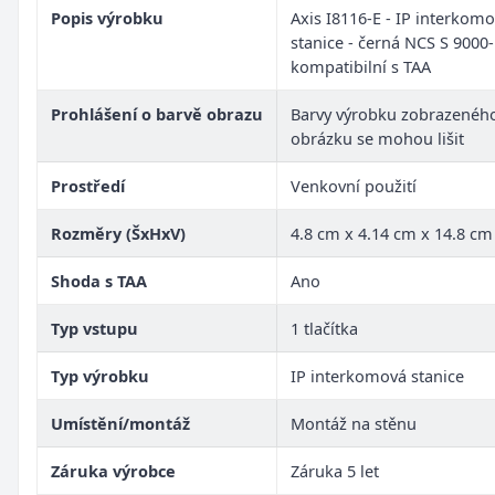
Popis výrobku
Axis I8116-E - IP interkom
stanice - černá NCS S 9000-
kompatibilní s TAA
Prohlášení o barvě obrazu
Barvy výrobku zobrazenéh
obrázku se mohou lišit
Prostředí
Venkovní použití
Rozměry (ŠxHxV)
4.8 cm x 4.14 cm x 14.8 cm
Shoda s TAA
Ano
Typ vstupu
1 tlačítka
Typ výrobku
IP interkomová stanice
Umístění/montáž
Montáž na stěnu
Záruka výrobce
Záruka 5 let