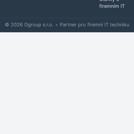
firemním IT
© 2026 Ogroup s.r.o.
•
Partner pro firemní IT techniku