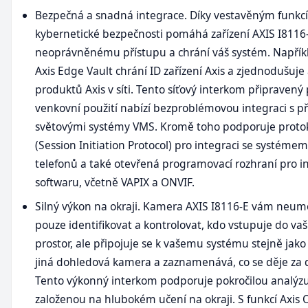
Bezpečná a snadná integrace. Díky vestavěným funkc
kybernetické bezpečnosti pomáhá zařízení AXIS I8116-
neoprávněnému přístupu a chrání váš systém. Napřík
Axis Edge Vault chrání ID zařízení Axis a zjednodušuje 
produktů Axis v síti. Tento síťový interkom připravený
venkovní použití nabízí bezproblémovou integraci s p
světovými systémy VMS. Kromě toho podporuje protok
(Session Initiation Protocol) pro integraci se systémem
telefonů a také otevřená programovací rozhraní pro i
softwaru, včetně VAPIX a ONVIF.
Silný výkon na okraji. Kamera AXIS I8116-E vám neu
pouze identifikovat a kontrolovat, kdo vstupuje do vaš
prostor, ale připojuje se k vašemu systému stejně jako 
jiná dohledová kamera a zaznamenává, co se děje za 
Tento výkonný interkom podporuje pokročilou analýz
založenou na hlubokém učení na okraji. S funkcí Axis 