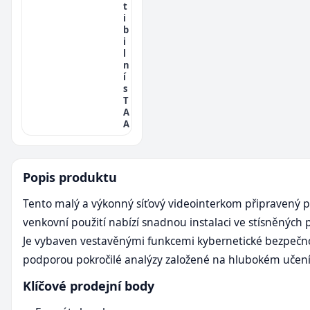
t
i
b
i
l
n
í
s
T
A
A
Popis produktu
Tento malý a výkonný síťový videointerkom připravený p
venkovní použití nabízí snadnou instalaci ve stísněných 
Je vybaven vestavěnými funkcemi kybernetické bezpečno
podporou pokročilé analýzy založené na hlubokém učení
Klíčové prodejní body