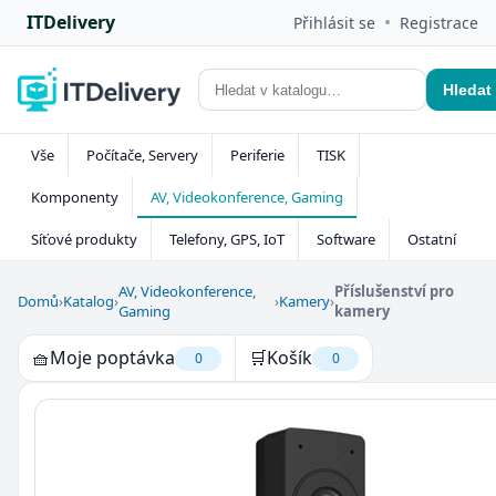
ITDelivery
•
Přihlásit se
Registrace
Hledat
Vše
Počítače, Servery
Periferie
TISK
Komponenty
AV, Videokonference, Gaming
Síťové produkty
Telefony, GPS, IoT
Software
Ostatní
AV, Videokonference,
Příslušenství pro
Domů
›
Katalog
›
›
Kamery
›
Gaming
kamery
🧺
Moje poptávka
🛒
Košík
0
0