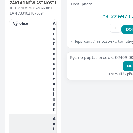
ZÁKLADNÍ VLASTNOSTI
Dostupnost
ID
1044
•
MPN
02409-001
•
EAN
7331021076891
22 697 C
Od
Výrobce
A
x
DO
i
s
lepší cena / množství / alternativ
C
o
m
Rychle poptat produkt 02409-0
m
u
✉
R
n
i
Formulář / př
c
a
t
i
o
n
s
A
x
i