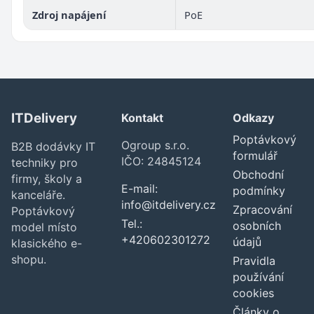
Zdroj napájení
PoE
ITDelivery
Kontakt
Odkazy
Poptávkový
Ogroup s.r.o.
B2B dodávky IT
formulář
IČO: 24845124
techniky pro
Obchodní
firmy, školy a
E-mail:
podmínky
kanceláře.
info@itdelivery.cz
Zpracování
Poptávkový
Tel.:
osobních
model místo
+420602301272
údajů
klasického e-
shopu.
Pravidla
používání
cookies
Články o