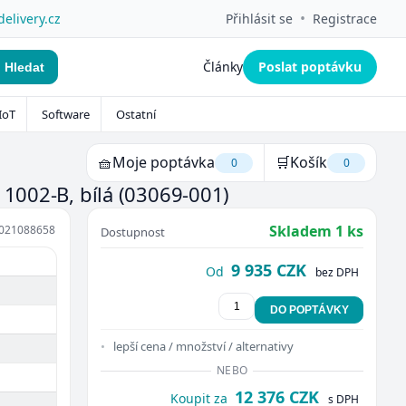
•
delivery.cz
Přihlásit se
Registrace
Články
Poslat poptávku
Hledat
IoT
Software
Ostatní
🧺
Moje poptávka
🛒
Košík
0
0
 1002-B, bílá
(03069-001)
Skladem 1 ks
021088658
Dostupnost
9 935 CZK
Od
bez DPH
DO POPTÁVKY
lepší cena / množství / alternativy
NEBO
12 376 CZK
Koupit za
s DPH