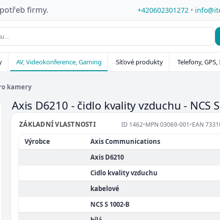
 potřeb firmy.
+420602301272
•
info@it
y
AV, Videokonference, Gaming
Síťové produkty
Telefony, GPS, 
pro kamery
Axis D6210 - čidlo kvality vzduchu - NCS S
ZÁKLADNÍ VLASTNOSTI
ID
1462
•
MPN
03069-001
•
EAN
7331
Výrobce
Axis Communications
Axis D6210
Cidlo kvality vzduchu
kabelové
NCS S 1002-B