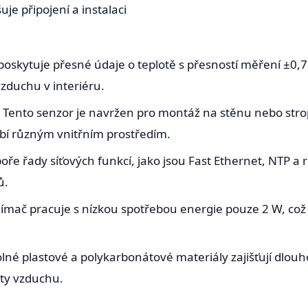
e připojení a instalaci
poskytuje přesné údaje o teplotě s přesností měření ±0,7
vzduchu v interiéru.
nto senzor je navržen pro montáž na stěnu nebo strop a n
bí různým vnitřním prostředím.
oře řady síťových funkcí, jako jsou Fast Ethernet, NTP a
ů.
mač pracuje s nízkou spotřebou energie pouze 2 W, což z 
olné plastové a polykarbonátové materiály zajišťují dlou
ty vzduchu.