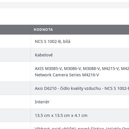
HODNOTA
NCS S 1002-B, bílá
Kabelové
AXIS M3085-V, M3086-V, M3088-V, M4215-V, M42
Network Camera Series M4216-V
Axis D6210 - čidlo kvality vzduchu - NCS S 1002-B
Interiér
13.5 cm x 13.5 cm x 4.1 cm
Vlkhost, oxid uhličitý, pevné částice, Volatile 