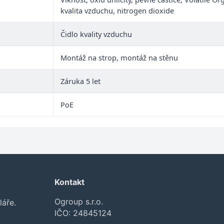
kvalita vzduchu, nitrogen dioxide
Čidlo kvality vzduchu
Montáž na strop, montáž na stěnu
Záruka 5 let
PoE
Kontakt
Ogroup s.r.o.
láře.
IČO: 24845124