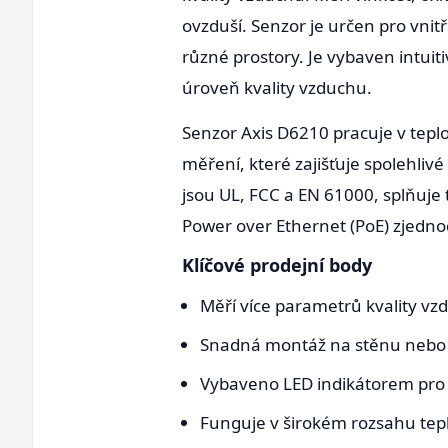
ovzduší. Senzor je určen pro vnit
různé prostory. Je vybaven intui
úroveň kvality vzduchu.
Senzor Axis D6210 pracuje v tepl
měření, které zajišťuje spolehliv
jsou UL, FCC a EN 61000, splňuje
Power over Ethernet (PoE) zjednod
Klíčové prodejní body
Měří více parametrů kvality vz
Snadná montáž na stěnu nebo str
Vybaveno LED indikátorem pro 
Funguje v širokém rozsahu tepl