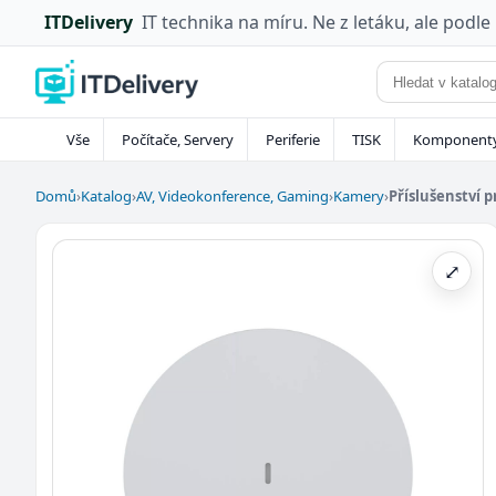
ITDelivery
IT technika na míru. Ne z letáku, ale podle
Vše
Počítače, Servery
Periferie
TISK
Komponent
Domů
›
Katalog
›
AV, Videokonference, Gaming
›
Kamery
›
Příslušenství 
⤢