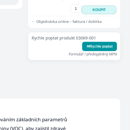
KOUPIT
Objednávka online – faktura / dobírka
Rychle poptat produkt 03069-001
✉
Rychle poptat
Formulář / předvyplněný MPN
orováním základních parametrů
niny (VOC), aby zajistil zdravé