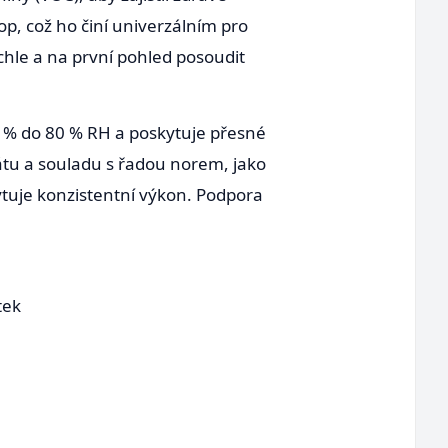
op, což ho činí univerzálním pro
chle a na první pohled posoudit
0 % do 80 % RH a poskytuje přesné
nátu a souladu s řadou norem, jako
ytuje konzistentní výkon. Podpora
tek