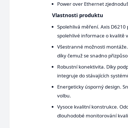
Power over Ethernet zjednodušuj
Vlastnosti produktu
Spolehlivá měření. Axis D6210 
spolehlivé informace o kvalitě 
Všestranné možnosti montáže. Te
díky čemuž se snadno přizpůso
Robustní konektivita. Díky podp
integruje do stávajících systém
Energeticky úsporný design. Sní
volbu.
Vysoce kvalitní konstrukce. Od
dlouhodobé monitorování kvali