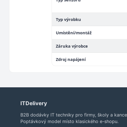
Typ výrobku
Umístění/montáž
Záruka výrobce
Zdroj napájení
ITDelivery
B2B dodávky IT techniky pro firmy, školy a kance
Poptávkový model místo klasického e-shopu.