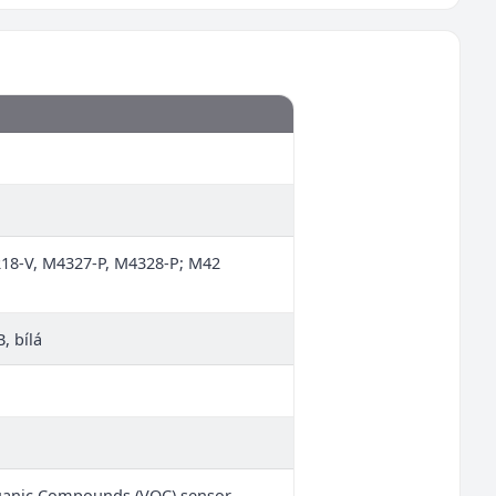
18-V, M4327-P, M4328-P; M42
, bílá
Organic Compounds (VOC) sensor,