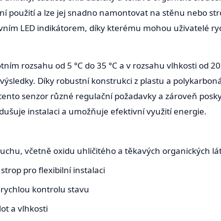
řní použití a lze jej snadno namontovat na stěnu nebo str
tivním LED indikátorem, díky kterému mohou uživatelé ry
otním rozsahu od 5 °C do 35 °C a v rozsahu vlhkosti od 2
é výsledky. Díky robustní konstrukci z plastu a polykarbo
 tento senzor různé regulační požadavky a zároveň posk
ušuje instalaci a umožňuje efektivní využití energie.
duchu, včetně oxidu uhličitého a těkavých organických lá
op pro flexibilní instalaci
rychlou kontrolu stavu
ot a vlhkosti