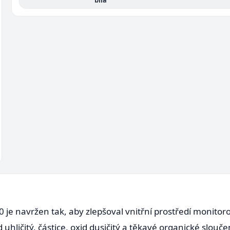
bílá
0 je navržen tak, aby zlepšoval vnitřní prostředí monit
 uhličitý, částice, oxid dusičitý a těkavé organické slouče