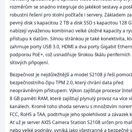
rozměrům se snadno integruje do jakékoli sestavy a pos
robustní řešení pro stolní počítače i servery. Základem zař
pevný disk s kapacitou 2 TB a disk SSD s kapacitou 128 G
nabízejí vyváženou kombinaci velké úložné kapacity a ry
přístupu k datům. Silnou stránkou je také konektivita, kt
zahrnuje porty USB 3.0, HDMI a dva porty Gigabit Ethern
podporou PoE+, což usnadňuje širokou škálu periferních 
síťových připojení.
Bezpečnost je nejdůležitější a model S2108 ji řeší pomocí
bezpečnostního čipu TPM 2.0, který chrání data před
neoprávněným přístupem. Výkon zajišťuje procesor Intel
8 GB paměti RAM, které zajišťují plynulý provoz na více v
kanálech. Kromě toho shoda serveru s množstvím norem
FCC, RoHS a TAA, podtrhuje jeho spolehlivost a závazek ke
Ať už je server AXIS Camera Station S2108 určen pro mal
nebo velké podniky, vyniká jako všestranné a bezpečné 