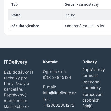
Typ
Server - samostatný
Váha
3.5 kg
Záruka výrobce
Omezená záruka - 5 let
ITDelivery
Kontakt
Odkazy
Poptávkový
Ogroup s.r.o.
B2B dodávky IT
formulář
IČO: 24845124
techniky pro
Obchodní
firmy, školy a
E-mail:
podmínky
kanceláře.
info@itdelivery.cz
Zpracování
Poptávkový
Tel.:
osobních
model místo
+420602301272
údajů
klasického e-