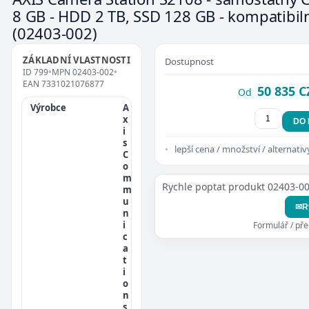
8 GB - HDD 2 TB, SSD 128 GB - kompatibiln
(02403-002)
ZÁKLADNÍ VLASTNOSTI
Dostupnost
ID
799
•
MPN
02403-002
•
EAN
7331021076877
50 835 C
Od
Výrobce
A
x
DO
i
s
lepší cena / množství / alternativ
C
o
m
Rychle poptat produkt 02403-0
m
u
✉
R
n
i
Formulář / př
c
a
t
i
o
n
s