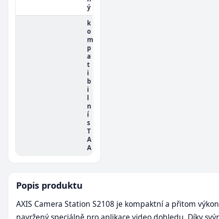
ý
k
o
m
p
a
t
i
b
i
l
n
í
s
T
A
A
Popis produktu
AXIS Camera Station S2108 je kompaktní a přitom výkon
navržený speciálně pro aplikace video dohledu. Díky s