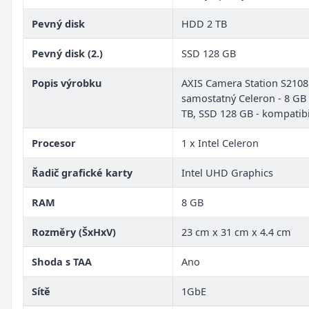
Pevný disk
HDD 2 TB
Pevný disk (2.)
SSD 128 GB
Popis výrobku
AXIS Camera Station S2108
samostatný Celeron - 8 GB
TB, SSD 128 GB - kompatibi
Procesor
1 x Intel Celeron
Řadič grafické karty
Intel UHD Graphics
RAM
8 GB
Rozměry (ŠxHxV)
23 cm x 31 cm x 4.4 cm
Shoda s TAA
Ano
Sítě
1GbE