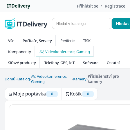
ITDelivery
•
Přihlásit se
Registrace
Hledat
Vše
Počítače, Servery
Periferie
TISK
Komponenty
AV, Videokonference, Gaming
Síťové produkty
Telefony, GPS, IoT
Software
Ostatní
AV, Videokonference,
Příslušenství pro
Domů
›
Katalog
›
›
Kamery
›
Gaming
kamery
🧺
Moje poptávka
🛒
Košík
0
0