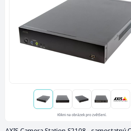
Klikni na obrázek pro zvětšení.
AXIS Camera Station S2108 - samostatný C