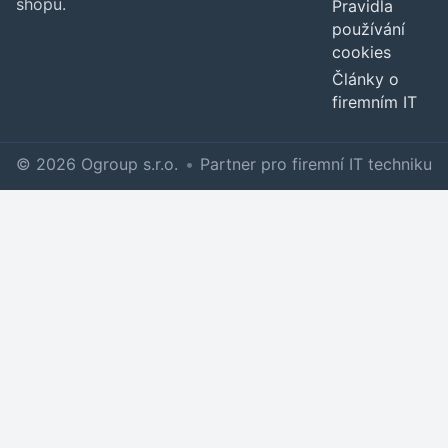
shopu.
Pravidla
používání
cookies
Články o
firemním IT
© 2026 Ogroup s.r.o.
•
Partner pro firemní IT techniku