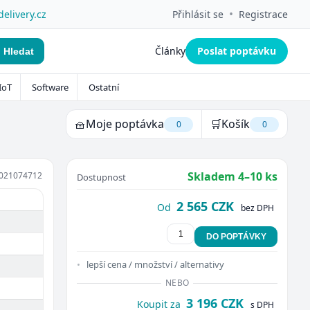
•
delivery.cz
Přihlásit se
Registrace
Články
Poslat poptávku
Hledat
IoT
Software
Ostatní
🧺
Moje poptávka
🛒
Košík
0
0
Skladem 4–10 ks
021074712
Dostupnost
2 565 CZK
Od
bez DPH
DO POPTÁVKY
lepší cena / množství / alternativy
NEBO
3 196 CZK
Koupit za
s DPH