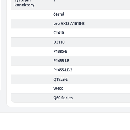
výstupní
1
konektory
černá
pro AXIS A1610-B
C1410
D3110
P1385-E
P1455-LE
P1455-LE-3
Q1952-E
W400
Q60 Series