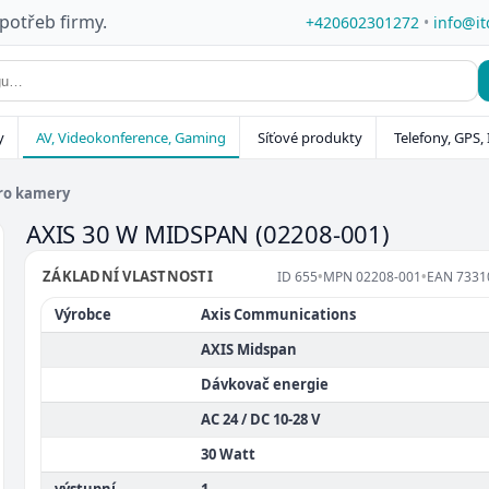
 potřeb firmy.
+420602301272
•
info@it
y
AV, Videokonference, Gaming
Síťové produkty
Telefony, GPS, 
pro kamery
AXIS 30 W MIDSPAN
(02208-001)
ZÁKLADNÍ VLASTNOSTI
ID
655
•
MPN
02208-001
•
EAN
7331
Výrobce
Axis Communications
AXIS Midspan
Dávkovač energie
AC 24 / DC 10-28 V
30 Watt