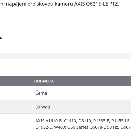
ivní napájení pro síťovou kameru AXIS Q6215-LE PTZ.
45
HODNOTA
Černá
30 Watt
AXIS A1610-B, C1410, D3110, P1385-E, P1455-LE, P
Q1952-E, W400; Q60 Series Q6078-E 50 Hz, Q607