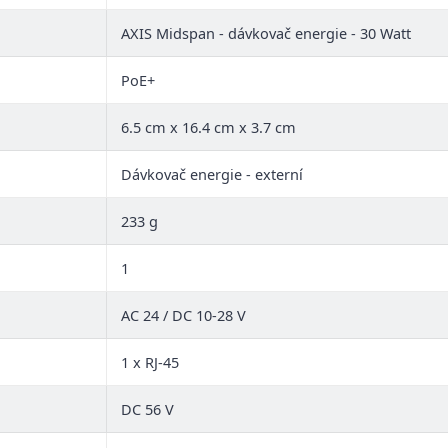
AXIS Midspan - dávkovač energie - 30 Watt
PoE+
6.5 cm x 16.4 cm x 3.7 cm
Dávkovač energie - externí
233 g
1
AC 24 / DC 10-28 V
1 x RJ-45
DC 56 V