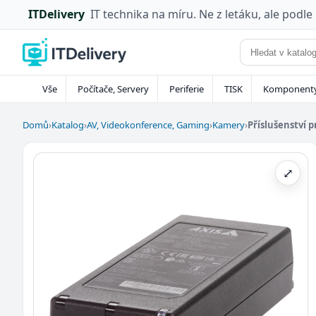
ITDelivery
IT technika na míru. Ne z letáku, ale podle
Vše
Počítače, Servery
Periferie
TISK
Komponent
Domů
›
Katalog
›
AV, Videokonference, Gaming
›
Kamery
›
Příslušenství 
⤢