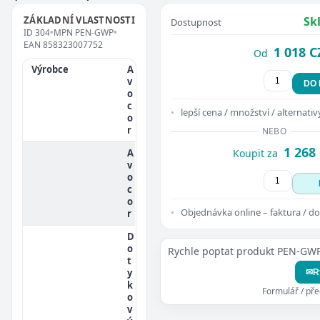
ZÁKLADNÍ VLASTNOSTI
Sk
Dostupnost
ID
304
•
MPN
PEN-GWP
•
EAN
858323007752
1 018 C
Od
Výrobce
A
v
DO
o
c
lepší cena / množství / alternativ
o
r
NEBO
1 268
A
Koupit za
v
o
c
o
Objednávka online – faktura / do
r
D
o
Rychle poptat produkt PEN-GW
t
y
✉
R
k
Formulář / př
o
v