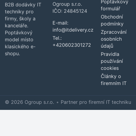
Poptávkový
Ogroup s.r.o.
B2B dodávky IT
formulář
IČO: 24845124
techniky pro
Obchodní
firmy, školy a
E-mail:
podmínky
kanceláře.
info@itdelivery.cz
Zpracování
Poptávkový
Tel.:
osobních
model místo
+420602301272
údajů
klasického e-
shopu.
Pravidla
používání
cookies
Články o
firemním IT
© 2026 Ogroup s.r.o.
•
Partner pro firemní IT techniku