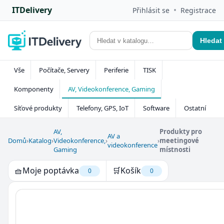
ITDelivery
•
Přihlásit se
Registrace
Hledat
Vše
Počítače, Servery
Periferie
TISK
Komponenty
AV, Videokonference, Gaming
Síťové produkty
Telefony, GPS, IoT
Software
Ostatní
AV,
Produkty pro
AV a
Domů
›
Katalog
›
Videokonference,
›
›
meetingové
videokonference
Gaming
místnosti
🧺
Moje poptávka
🛒
Košík
0
0