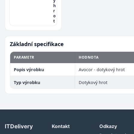
ý
h
r
o
t
Základní specifikace
PARAMETR
HODNOTA
Popis výrobku
Avocor - dotykový hrot
Typ výrobku
Dotykový hrot
ITDelivery
Kontakt
Odkazy