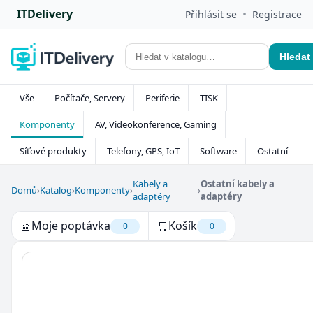
ITDelivery
•
Přihlásit se
Registrace
Hledat
Vše
Počítače, Servery
Periferie
TISK
Komponenty
AV, Videokonference, Gaming
Síťové produkty
Telefony, GPS, IoT
Software
Ostatní
Kabely a
Ostatní kabely a
Domů
›
Katalog
›
Komponenty
›
›
adaptéry
adaptéry
🧺
Moje poptávka
🛒
Košík
0
0