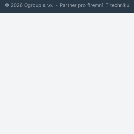
© 2026 Ogroup s.r.o.
•
Partner pro firemní IT techniku