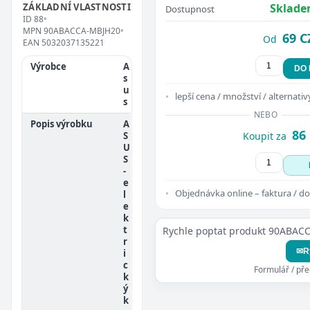
ZÁKLADNÍ VLASTNOSTI
Sklade
Dostupnost
ID
88
•
MPN
90ABACCA-MBJH20
•
69 C
Od
EAN
5032037135221
Výrobce
A
DO
s
u
lepší cena / množství / alternativ
s
NEBO
Popis výrobku
A
86
S
Koupit za
U
S
-
e
Objednávka online – faktura / do
l
e
k
t
Rychle poptat produkt 90ABAC
r
✉
R
i
c
Formulář / př
k
ý
k