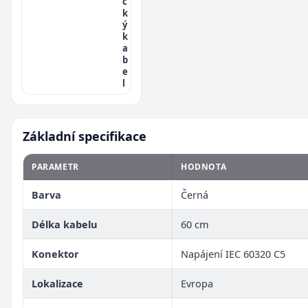
c
k
ý
k
a
b
e
l
Základní specifikace
PARAMETR
HODNOTA
Barva
Černá
Délka kabelu
60 cm
Konektor
Napájení IEC 60320 C5
Lokalizace
Evropa