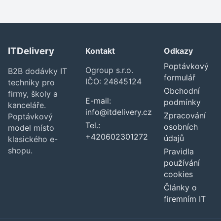
ITDelivery
Kontakt
Odkazy
Poptávkový
Ogroup s.r.o.
B2B dodávky IT
formulář
IČO: 24845124
techniky pro
Obchodní
firmy, školy a
E-mail:
podmínky
kanceláře.
info@itdelivery.cz
Zpracování
Poptávkový
Tel.:
osobních
model místo
+420602301272
údajů
klasického e-
shopu.
Pravidla
používání
cookies
Články o
firemním IT