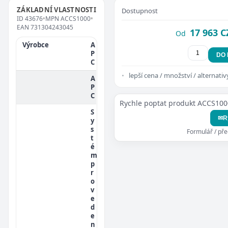
ZÁKLADNÍ VLASTNOSTI
Dostupnost
ID
43676
•
MPN
ACCS1000
•
EAN
731304243045
17 963 C
Od
Výrobce
A
P
DO
C
lepší cena / množství / alternativ
A
P
C
Rychle poptat produkt ACCS100
S
✉
R
y
s
Formulář / př
t
é
m
p
r
o
v
e
d
e
n