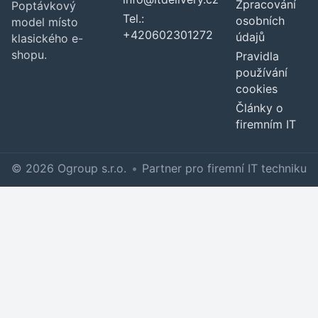
Zpracování
Poptávkový
Tel.:
osobních
model místo
+420602301272
údajů
klasického e-
shopu.
Pravidla
používání
cookies
Články o
firemním IT
© 2026 Ogroup s.r.o.
•
Partner pro firemní IT techniku