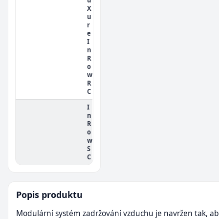
X
u
r
e
I
n
R
o
w
R
C
I
n
R
o
w
S
C
Popis produktu
Modulární systém zadržování vzduchu je navržen tak, a