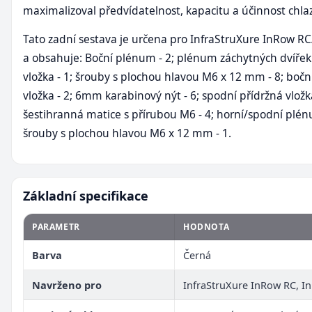
maximalizoval předvídatelnost, kapacitu a účinnost chla
Tato zadní sestava je určena pro InfraStruXure InRow R
a obsahuje: Boční plénum - 2; plénum záchytných dvířek 
vložka - 1; šrouby s plochou hlavou M6 x 12 mm - 8; bočn
vložka - 2; 6mm karabinový nýt - 6; spodní přídržná vložka
šestihranná matice s přírubou M6 - 4; horní/spodní plén
šrouby s plochou hlavou M6 x 12 mm - 1.
Základní specifikace
PARAMETR
HODNOTA
Barva
Černá
Navrženo pro
InfraStruXure InRow RC, I