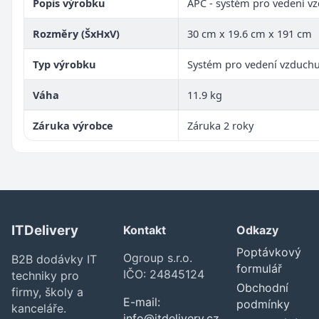
Popis výrobku
APC - systém pro vedení v
Rozměry (ŠxHxV)
30 cm x 19.6 cm x 191 cm
Typ výrobku
Systém pro vedení vzduch
Váha
11.9 kg
Záruka výrobce
Záruka 2 roky
ITDelivery
Kontakt
Odkazy
Poptávkový
Ogroup s.r.o.
B2B dodávky IT
formulář
IČO: 24845124
techniky pro
Obchodní
firmy, školy a
E-mail:
podmínky
kanceláře.
info@itdelivery.cz