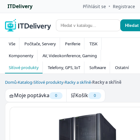
ITDelivery
•
Přihlásit se
Registrace
Hledat
Vše
Počítače, Servery
Periferie
TISK
Komponenty
AV, Videokonference, Gaming
Síťové produkty
Telefony, GPS, IoT
Software
Ostatní
Domů
›
Katalog
›
Síťové produkty
›
Racky a skříně
›
Racky a skříně
🧺
Moje poptávka
🛒
Košík
0
0