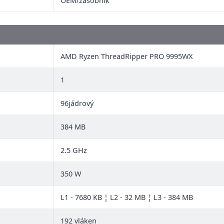
OEM/zásobník
AMD Ryzen ThreadRipper PRO 9995WX
1
96jádrový
384 MB
2.5 GHz
350 W
L1 - 7680 KB ¦ L2 - 32 MB ¦ L3 - 384 MB
192 vláken