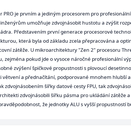
PRO je prvním a jediným procesorem pro profesionální p
inženýrům umožňuje zdvojnásobit hustotu a zvýšit rozpo
jádra. Představením první generace procesorové technol
kturou, která byla od základu zcela přepracována a opt
covní zátěže. U mikroarchitektury "Zen 2" procesoru Thr
, zejména pokud jde o vysoce náročné profesionální výpo
sobné zvýšení špičkové propustnosti s plovoucí desetinnou
i větvení a přednačítání, podporované mnohem hlubší a š
k zdvojnásobením šířky datové cesty FPU, tak zdvojnás
chitekti zdvojnásobili šířku pásma pro ukládání zátěže a 
 pravděpodobnost, že jednotky ALU s vyšší propustností 