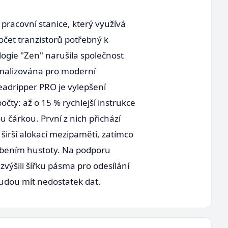
racovní stanice, který využívá
čet tranzistorů potřebný k
ogie "Zen" narušila společnost
imalizována pro moderní
eadripper PRO je vylepšení
čty: až o 15 % rychlejší instrukce
 čárkou. První z nich přichází
irší alokací mezipaměti, zatímco
obením hustoty. Na podporu
zvýšili šířku pásma pro odesílání
budou mít nedostatek dat.