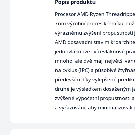
Popis produktu
Procesor AMD Ryzen Threadripper 
7nm výrobní proces křemíku, což 
výraznému zvýšení propustnosti 
AMD dosavadní stav mikroarchite
jednovláknové i vícevláknové pra
mnoho, ale dvě mají největší váhu
na cyklus (IPC) a působivé čtyřná
především díky vylepšené predikc
druhé je výsledkem dosaženým ja
zvýšené výpočetní propustnosti ar
a vyřazování, aby minimalizovali