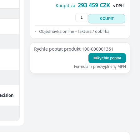
293 459 CZK
Koupit za
s DPH
KOUPIT
Objednávka online – faktura / dobírka
Rychle poptat produkt 100-000001361
✉
Rychle poptat
Formulář / předvyplněný MPN
ecision