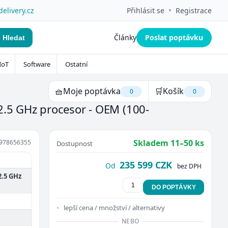
•
delivery.cz
Přihlásit se
Registrace
Články
Poslat poptávku
Hledat
IoT
Software
Ostatní
🧺
Moje poptávka
🛒
Košík
0
0
2.5 GHz procesor - OEM
(100-
Skladem 11–50 ks
978656355
Dostupnost
235 599 CZK
Od
bez DPH
.5 GHz
DO POPTÁVKY
lepší cena / množství / alternativy
NEBO