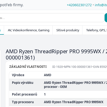
 potřeb firmy.
+420602301272
•
info@it
y
AV, Videokonference, Gaming
Síťové produkty
Telefony, GPS, 
AMD Ryzen ThreadRipper PRO 9995WX / 
000001361)
ZÁKLADNÍ VLASTNOSTI
ID
1920
•
MPN
100-000001361
•
EAN
8592
Výrobce
AMD
Popis výrobku
AMD Ryzen ThreadRipper PRO 9995WX / 2
procesor - OEM
Počet procesorů
1
Typ procesoru
AMD Ryzen ThreadRipper PRO 9995WX