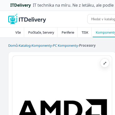
ITDelivery
IT technika na míru. Ne z letáku, ale podle
Vše
Počítače, Servery
Periferie
TISK
Komponent
Domů
›
Katalog
›
Komponenty
›
PC Komponenty
›
Procesory
⤢