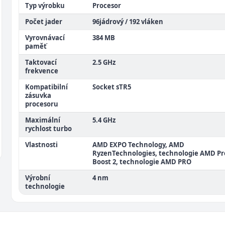
Typ výrobku
Procesor
Počet jader
96jádrový / 192 vláken
Vyrovnávací
384 MB
paměť
Taktovací
2.5 GHz
frekvence
Kompatibilní
Socket sTR5
zásuvka
procesoru
Maximální
5.4 GHz
rychlost turbo
Vlastnosti
AMD EXPO Technology, AMD
RyzenTechnologies, technologie AMD Pr
Boost 2, technologie AMD PRO
Výrobní
4 nm
technologie