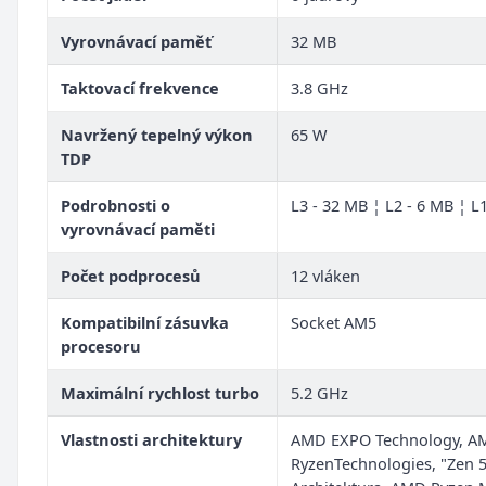
Vyrovnávací paměť
32 MB
Taktovací frekvence
3.8 GHz
Navržený tepelný výkon
65 W
TDP
Podrobnosti o
L3 - 32 MB ¦ L2 - 6 MB ¦ L
vyrovnávací paměti
Počet podprocesů
12 vláken
Kompatibilní zásuvka
Socket AM5
procesoru
Maximální rychlost turbo
5.2 GHz
Vlastnosti architektury
AMD EXPO Technology, A
RyzenTechnologies, "Zen 5