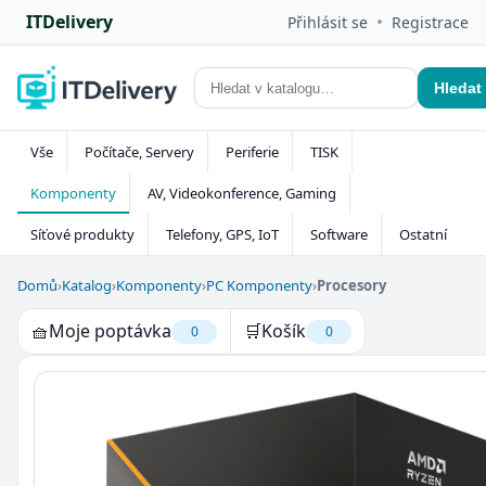
ITDelivery
•
Přihlásit se
Registrace
Hledat
Vše
Počítače, Servery
Periferie
TISK
Komponenty
AV, Videokonference, Gaming
Síťové produkty
Telefony, GPS, IoT
Software
Ostatní
Domů
›
Katalog
›
Komponenty
›
PC Komponenty
›
Procesory
🧺
Moje poptávka
🛒
Košík
0
0