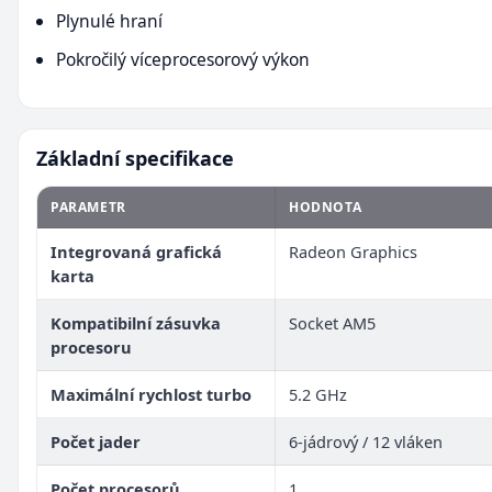
Plynulé hraní
Pokročilý víceprocesorový výkon
Základní specifikace
PARAMETR
HODNOTA
Integrovaná grafická
Radeon Graphics
karta
Kompatibilní zásuvka
Socket AM5
procesoru
Maximální rychlost turbo
5.2 GHz
Počet jader
6-jádrový / 12 vláken
Počet procesorů
1