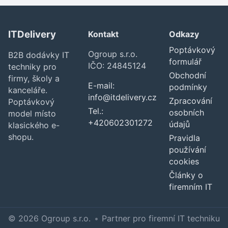
ITDelivery
Kontakt
Odkazy
Poptávkový
Ogroup s.r.o.
B2B dodávky IT
formulář
IČO: 24845124
techniky pro
Obchodní
firmy, školy a
E-mail:
podmínky
kanceláře.
info@itdelivery.cz
Zpracování
Poptávkový
Tel.:
osobních
model místo
+420602301272
údajů
klasického e-
shopu.
Pravidla
používání
cookies
Články o
firemním IT
© 2026 Ogroup s.r.o.
•
Partner pro firemní IT techniku