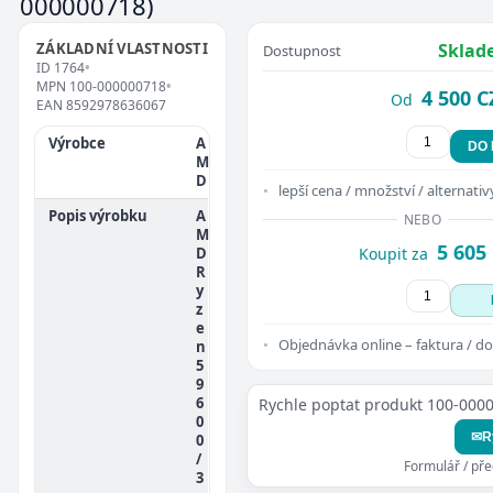
000000718)
ZÁKLADNÍ VLASTNOSTI
Sklad
Dostupnost
ID
1764
•
MPN
100-000000718
•
4 500 C
Od
EAN
8592978636067
Výrobce
A
DO
M
D
lepší cena / množství / alternativ
Popis výrobku
A
NEBO
M
5 605
D
Koupit za
R
y
z
e
Objednávka online – faktura / do
n
5
9
6
Rychle poptat produkt 100-000
0
✉
R
0
/
Formulář / př
3