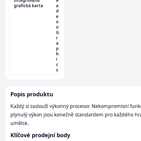
Integrovaná
R
grafická karta
a
d
e
o
n
G
r
a
p
h
i
c
s
Popis produktu
Každý si zaslouží výkonný procesor. Nekompromisní funk
plynulý výkon jsou konečně standardem pro každého hr
umělce.
Klíčové prodejní body