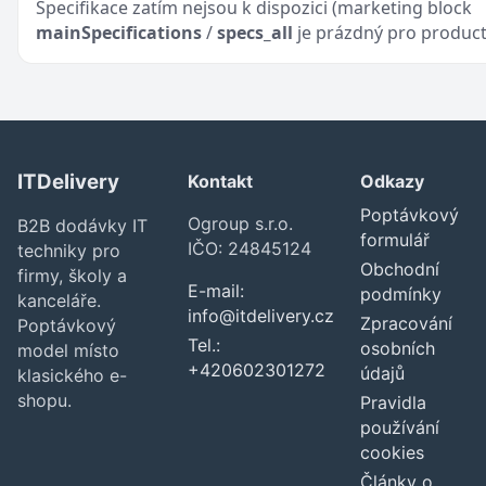
Specifikace zatím nejsou k dispozici (marketing block
mainSpecifications
/
specs_all
je prázdný pro product
ITDelivery
Kontakt
Odkazy
Poptávkový
Ogroup s.r.o.
B2B dodávky IT
formulář
IČO: 24845124
techniky pro
Obchodní
firmy, školy a
E-mail:
podmínky
kanceláře.
info@itdelivery.cz
Zpracování
Poptávkový
Tel.:
osobních
model místo
+420602301272
údajů
klasického e-
shopu.
Pravidla
používání
cookies
Články o