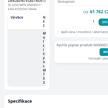
ZÁKLADNÍ VLASTNOSTI
Dostupnost
ID
4250
•
MPN
60006057
•
EAN
4550556176644
61 762 C
Od
Výrobce
N
E
DO
C
lepší cena / množství / alternativ
M
u
l
Rychle poptat produkt 6000605
t
i
✉
R
S
y
Formulář / př
n
c
M
7
5
2
Specifikace