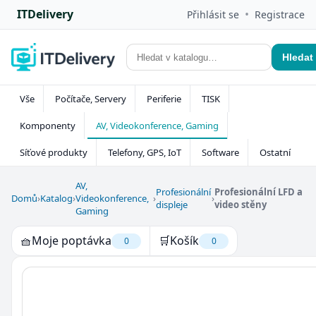
ITDelivery
•
Přihlásit se
Registrace
Hledat
Vše
Počítače, Servery
Periferie
TISK
Komponenty
AV, Videokonference, Gaming
Síťové produkty
Telefony, GPS, IoT
Software
Ostatní
AV,
Profesionální
Profesionální LFD a
Domů
›
Katalog
›
Videokonference,
›
›
displeje
video stěny
Gaming
🧺
Moje poptávka
🛒
Košík
0
0