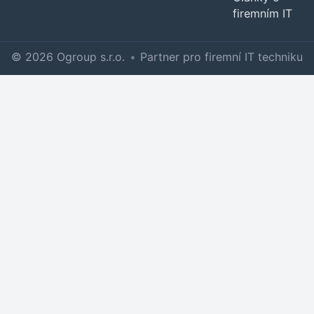
firemním IT
© 2026 Ogroup s.r.o.
•
Partner pro firemní IT techniku