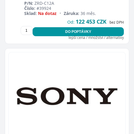
P/N:
ZRD-C12A
Číslo:
#39924
Sklad:
Na dotaz
•
Záruka:
36 měs.
122 453 CZK
Od:
bez DPH
DO POPTÁVKY
lepší cena / množství / alternativy