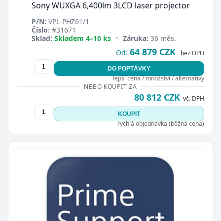
Sony WUXGA 6,400lm 3LCD laser projector
P/N:
VPL-PHZ61/1
Číslo:
#31671
Sklad:
Skladem 4–10 ks
•
Záruka:
36 měs.
64 879 CZK
Od:
bez DPH
DO POPTÁVKY
lepší cena / množství / alternativy
NEBO KOUPIT ZA
80 812 CZK
vč. DPH
KOUPIT
rychlá objednávka (běžná cena)