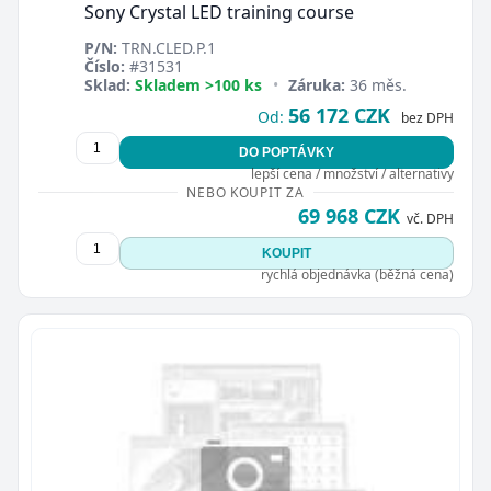
Sony Crystal LED training course
P/N:
TRN.CLED.P.1
Číslo:
#31531
Sklad:
Skladem >100 ks
•
Záruka:
36 měs.
56 172 CZK
Od:
bez DPH
DO POPTÁVKY
lepší cena / množství / alternativy
NEBO KOUPIT ZA
69 968 CZK
vč. DPH
KOUPIT
rychlá objednávka (běžná cena)