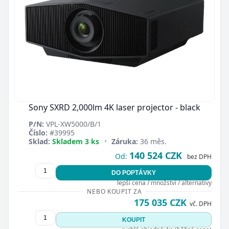
Sony SXRD 2,000lm 4K laser projector - black
P/N:
VPL-XW5000/B/1
Číslo:
#39995
Sklad:
Skladem 3 ks
•
Záruka:
36 měs.
140 524 CZK
Od:
bez DPH
DO POPTÁVKY
lepší cena / množství / alternativy
NEBO KOUPIT ZA
175 035 CZK
vč. DPH
KOUPIT