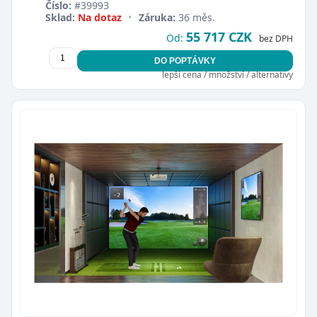
Číslo:
#39993
Sklad:
Na dotaz
•
Záruka:
36 měs.
55 717 CZK
Od:
bez DPH
DO POPTÁVKY
lepší cena / množství / alternativy