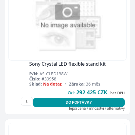
Sony Crystal LED flexible stand kit
P/N:
AS-CLED138W
Číslo:
#39958
Sklad:
Na dotaz
•
Záruka:
36 měs.
292 425 CZK
Od:
bez DPH
DO POPTÁVKY
lepší cena / množství / alternativy