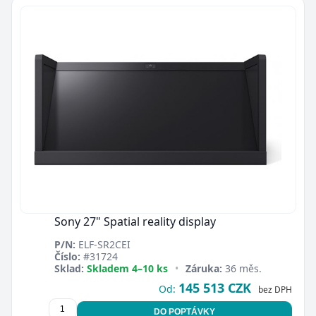
Sony 27" Spatial reality display
P/N:
ELF-SR2CEI
Číslo:
#31724
Sklad:
Skladem 4–10 ks
•
Záruka:
36 měs.
145 513 CZK
Od:
bez DPH
DO POPTÁVKY