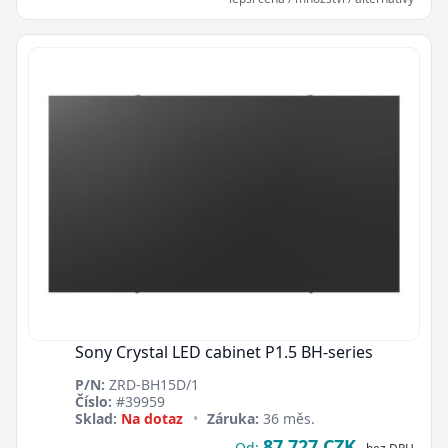
Sony Crystal LED cabinet P1.5 BH-series
P/N:
ZRD-BH15D/1
Číslo:
#39959
Sklad:
Na dotaz
•
Záruka:
36 měs.
87 727 CZK
Od: