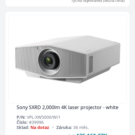
rychlá objednávka (běžná cena)
Sony SXRD 2,000lm 4K laser projector - white
P/N:
VPL-XW5000/W/1
Číslo:
#39996
Sklad:
Na dotaz
•
Záruka:
36 měs.