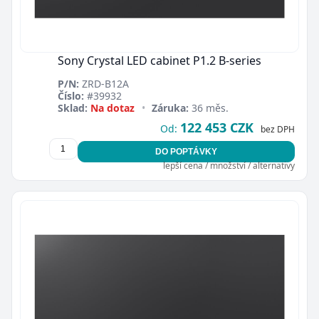
Sony Crystal LED cabinet P1.2 B-series
P/N:
ZRD-B12A
Číslo:
#39932
Zavřít
Sklad:
Na dotaz
•
Záruka:
36 měs.
122 453 CZK
Od:
bez DPH
DO POPTÁVKY
lepší cena / množství / alternativy