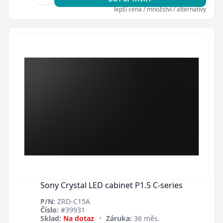
lepší cena / množství / alternativy
Sony Crystal LED cabinet P1.5 C-series
P/N:
ZRD-C15A
Číslo:
#39931
Sklad:
Na dotaz
•
Záruka:
36 měs.