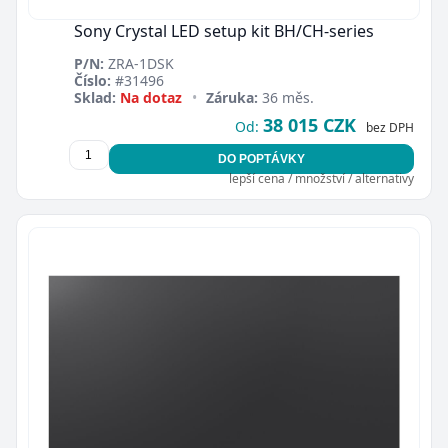
Sony Crystal LED setup kit BH/CH-series
P/N:
ZRA-1DSK
Číslo:
#31496
Sklad:
Na dotaz
•
Záruka:
36 měs.
38 015 CZK
Od:
bez DPH
DO POPTÁVKY
lepší cena / množství / alternativy