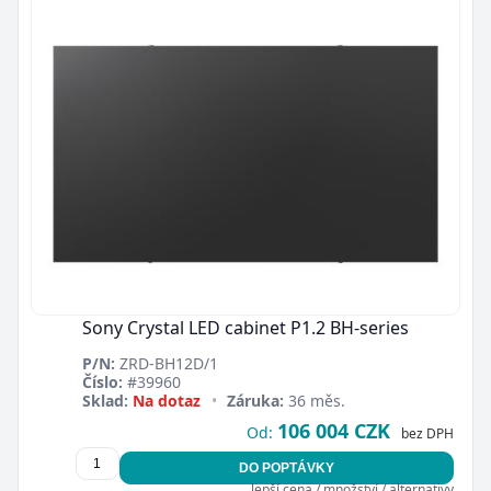
Sony Crystal LED cabinet P1.2 BH-series
P/N:
ZRD-BH12D/1
Číslo:
#39960
Sklad:
Na dotaz
•
Záruka:
36 měs.
106 004 CZK
Od:
bez DPH
DO POPTÁVKY
lepší cena / množství / alternativy