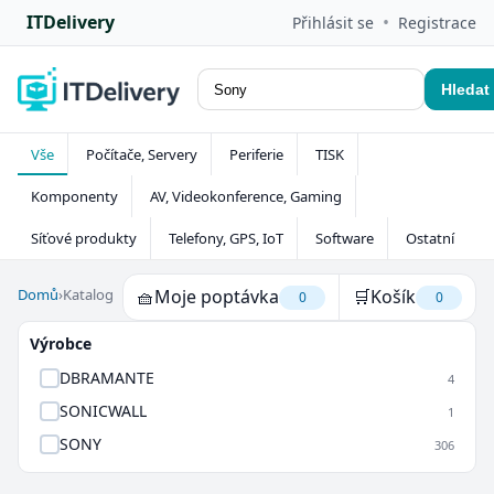
ITDelivery
•
Přihlásit se
Registrace
Hledat
Vše
Počítače, Servery
Periferie
TISK
Komponenty
AV, Videokonference, Gaming
Síťové produkty
Telefony, GPS, IoT
Software
Ostatní
Domů
›
Katalog
🧺
Moje poptávka
🛒
Košík
0
0
Výrobce
DBRAMANTE
4
SONICWALL
1
SONY
306