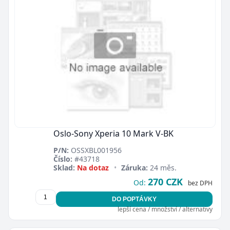
Oslo-Sony Xperia 10 Mark V-BK
P/N:
OSSXBL001956
Číslo:
#43718
Sklad:
Na dotaz
•
Záruka:
24 měs.
270 CZK
Od:
bez DPH
DO POPTÁVKY
lepší cena / množství / alternativy