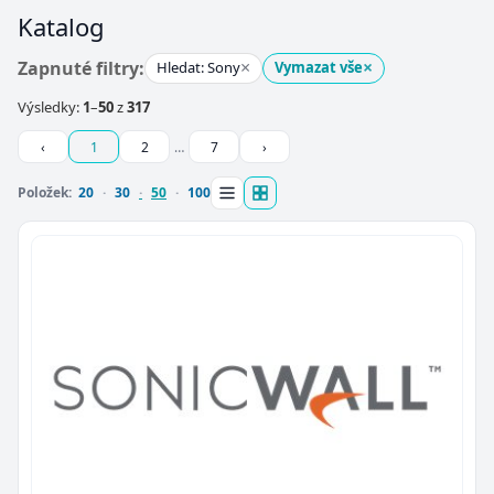
Katalog
×
×
Zapnuté filtry:
Hledat: Sony
Vymazat vše
Výsledky:
1
–
50
z
317
‹
1
2
…
7
›
Položek:
20
30
50
100