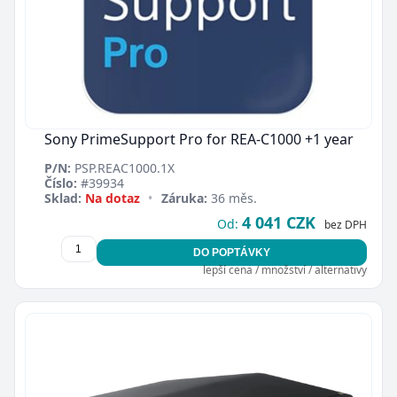
Sony PrimeSupport Pro for REA-C1000 +1 year
P/N:
PSP.REAC1000.1X
Číslo:
#39934
Sklad:
Na dotaz
•
Záruka:
36 měs.
4 041 CZK
Od:
bez DPH
DO POPTÁVKY
lepší cena / množství / alternativy