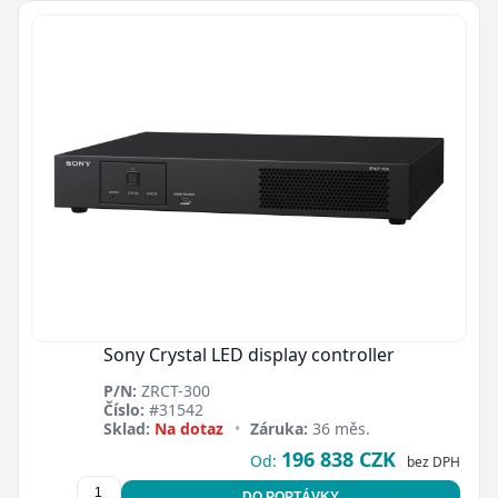
Sony Crystal LED display controller
P/N:
ZRCT-300
Číslo:
#31542
Sklad:
Na dotaz
•
Záruka:
36 měs.
196 838 CZK
Od:
bez DPH
DO POPTÁVKY