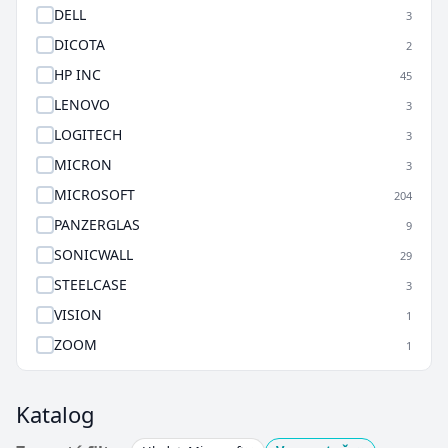
DELL
3
DICOTA
2
HP INC
45
LENOVO
3
LOGITECH
3
MICRON
3
MICROSOFT
204
PANZERGLAS
9
SONICWALL
29
STEELCASE
3
VISION
1
ZOOM
1
Katalog