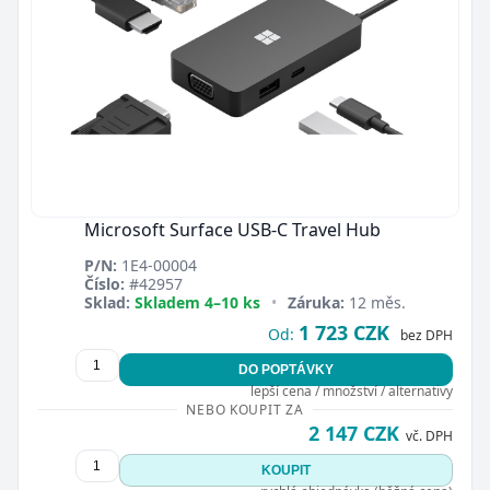
Microsoft Surface USB-C Travel Hub
P/N:
1E4-00004
Číslo:
#42957
Sklad:
Skladem 4–10 ks
•
Záruka:
12 měs.
1 723 CZK
Od:
bez DPH
DO POPTÁVKY
lepší cena / množství / alternativy
NEBO KOUPIT ZA
2 147 CZK
vč. DPH
KOUPIT