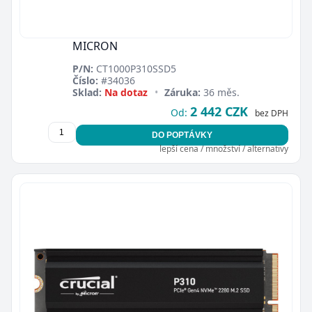
MICRON
P/N:
CT1000P310SSD5
Číslo:
#34036
Sklad:
Na dotaz
•
Záruka:
36 měs.
2 442 CZK
Od:
bez DPH
DO POPTÁVKY
lepší cena / množství / alternativy