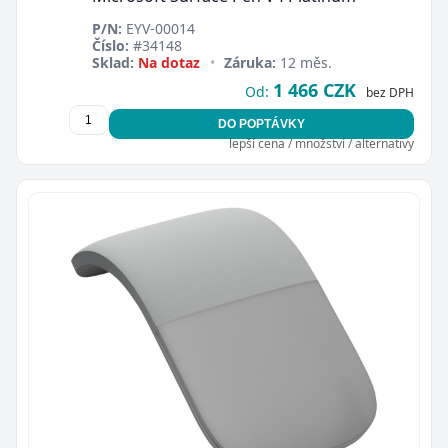
P/N:
EYV-00014
Číslo:
#34148
Sklad:
Na dotaz
•
Záruka:
12 měs.
1 466 CZK
Od:
bez DPH
DO POPTÁVKY
lepší cena / množství / alternativy