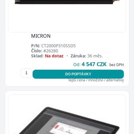
MICRON
P/N:
CT2000P310SSD5
Číslo:
#26280
Sklad:
Na dotaz
•
Záruka:
36 měs.
4 547 CZK
Od:
bez DPH
DO POPTÁVKY
lepší cena / množství / alternativy