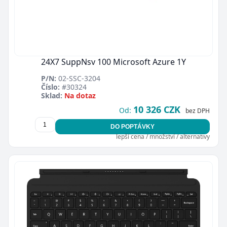
24X7 SuppNsv 100 Microsoft Azure 1Y
P/N:
02-SSC-3204
Číslo:
#30324
Sklad:
Na dotaz
10 326 CZK
Od:
bez DPH
DO POPTÁVKY
lepší cena / množství / alternativy