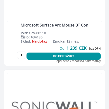
Microsoft Surface Arc Mouse BT Con
P/N:
CZV-00110
Zavřít
Číslo:
#34186
Sklad:
Na dotaz
•
Záruka:
12 měs.
1 239 CZK
Od:
bez DPH
DO POPTÁVKY
lepší cena / množství / alternativy