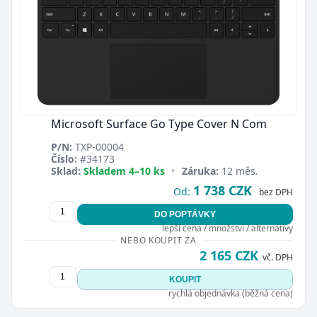
Microsoft Surface Go Type Cover N Com
P/N:
TXP-00004
Číslo:
#34173
Sklad:
Skladem 4–10 ks
•
Záruka:
12 měs.
1 738 CZK
Od:
bez DPH
DO POPTÁVKY
lepší cena / množství / alternativy
NEBO KOUPIT ZA
2 165 CZK
vč. DPH
KOUPIT
rychlá objednávka (běžná cena)