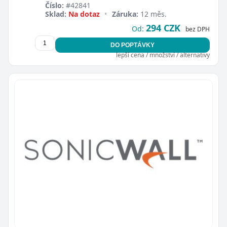
Číslo:
#42841
Sklad:
Na dotaz
•
Záruka:
12 měs.
294 CZK
Od:
bez DPH
DO POPTÁVKY
lepší cena / množství / alternativy