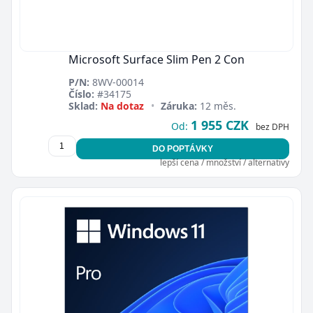
Microsoft Surface Slim Pen 2 Con
P/N:
8WV-00014
Číslo:
#34175
Sklad:
Na dotaz
•
Záruka:
12 měs.
1 955 CZK
Od:
bez DPH
DO POPTÁVKY
lepší cena / množství / alternativy