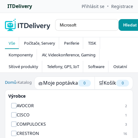
ITDelivery
•
Přihlásit se
Registrace
Hledat
Vše
Počítače, Servery
Periferie
TISK
Komponenty
AV, Videokonference, Gaming
Síťové produkty
Telefony, GPS, IoT
Software
Ostatní
Domů
›
Katalog
🧺
Moje poptávka
🛒
Košík
0
0
Výrobce
AVOCOR
2
CISCO
1
COMPULOCKS
3
CRESTRON
16