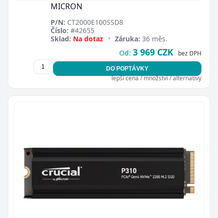
MICRON
P/N:
CT2000E100SSD8
Číslo:
#42655
Sklad:
Na dotaz
•
Záruka:
36 měs.
3 969 CZK
Od:
bez DPH
DO POPTÁVKY
lepší cena / množství / alternativy