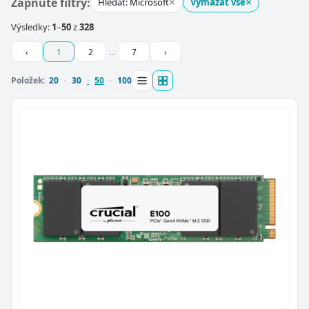
×
×
Zapnuté filtry:
Hledat: Microsoft
Vymazat vše
Výsledky:
1
–
50
z
328
‹
1
2
…
7
›
Položek:
20
30
50
100