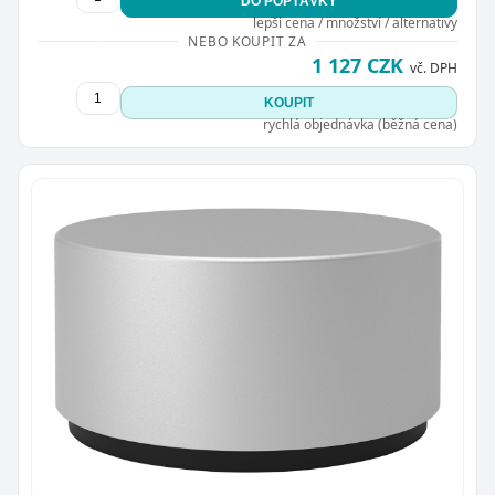
DO POPTÁVKY
lepší cena / množství / alternativy
NEBO KOUPIT ZA
1 127 CZK
vč. DPH
KOUPIT
rychlá objednávka (běžná cena)