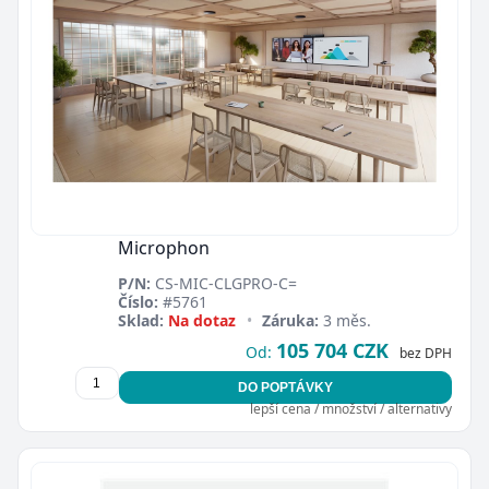
Microphon
P/N:
CS-MIC-CLGPRO-C=
Číslo:
#5761
Sklad:
Na dotaz
•
Záruka:
3 měs.
105 704 CZK
Od:
bez DPH
DO POPTÁVKY
lepší cena / množství / alternativy