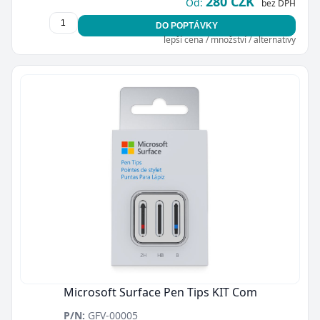
280 CZK
Od:
bez DPH
DO POPTÁVKY
lepší cena / množství / alternativy
Microsoft Surface Pen Tips KIT Com
P/N:
GFV-00005