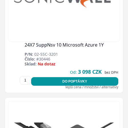
24X7 SuppNsv 10 Microsoft Azure 1Y
P/N:
02-SSC-3201
Číslo:
#30446
Sklad:
Na dotaz
3 098 CZK
Od:
bez DPH
DO POPTÁVKY
lepší cena / množství / alternativy