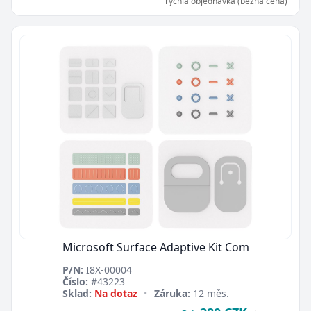
rychlá objednávka (běžná cena)
Microsoft Surface Adaptive Kit Com
P/N:
I8X-00004
Číslo:
#43223
Sklad:
Na dotaz
•
Záruka:
12 měs.