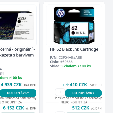
černá - originální -
HP 62 Black Ink Cartridge
 kazeta s barvivem
P/N:
C2P04AE#ABE
Číslo:
#59666
Sklad:
Skladem >100 ks
A
84
adem >100 ks
4 939 CZK
410 CZK
Od:
bez DPH
bez DPH
DO POPTÁVKY
DO POPTÁVKY
ena / množství / alternativy
lepší cena / množství / alternativy
BO KOUPIT ZA
NEBO KOUPIT ZA
6 152 CZK
512 CZK
vč. DPH
vč. DPH