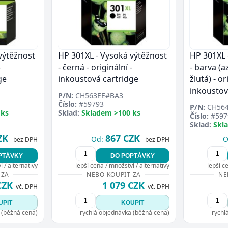
výtěžnost
HP 301XL - Vysoká výtěžnost
HP 301XL 
-
- černá - originální -
- barva (
ge
inkoustová cartridge
žlutá) - or
inkoustov
P/N:
CH563EE#BA3
Číslo:
#59793
P/N:
CH564
 ks
Sklad:
Skladem >100 ks
Číslo:
#597
Sklad:
Skl
ZK
867 CZK
Od:
O
bez DPH
bez DPH
PTÁVKY
DO POPTÁVKY
 / alternativy
lepší cena / množství / alternativy
lepší c
 ZA
NEBO KOUPIT ZA
NE
CZK
1 079 CZK
vč. DPH
vč. DPH
UPIT
KOUPIT
 (běžná cena)
rychlá objednávka (běžná cena)
rychl