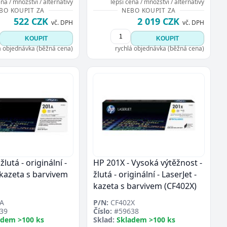
ena / množství / alternativy
lepší cena / množství / alternativy
BO KOUPIT ZA
NEBO KOUPIT ZA
522 CZK
2 019 CZK
vč. DPH
vč. DPH
KOUPIT
KOUPIT
á objednávka (běžná cena)
rychlá objednávka (běžná cena)
žlutá - originální -
HP 201X - Vysoká výtěžnost -
 kazeta s barvivem
žlutá - originální - LaserJet -
kazeta s barvivem (CF402X)
A
P/N:
CF402X
39
Číslo:
#59638
adem >100 ks
Sklad:
Skladem >100 ks