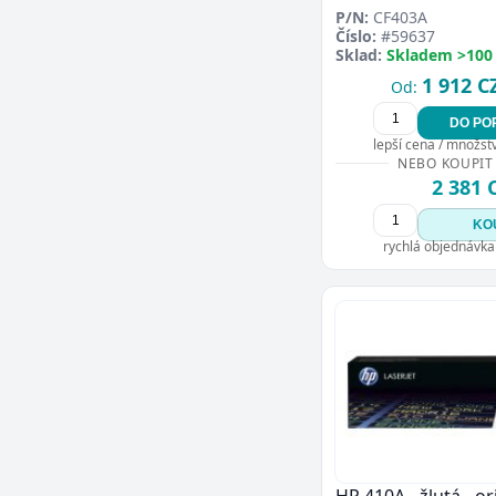
P/N:
CF403A
Číslo:
#59637
Sklad:
Skladem >100
1 912 C
Od:
DO PO
lepší cena / množství
NEBO KOUPIT
2 381 
KO
rychlá objednávka
HP 410A - žlutá - ori