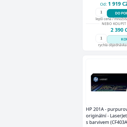
1 919 C
Od:
DO PO
lepší cena / množství
NEBO KOUPIT
2 390 
KO
rychlá objednávka
HP 201A - purpurov
originální - LaserJe
s barvivem (CF403A