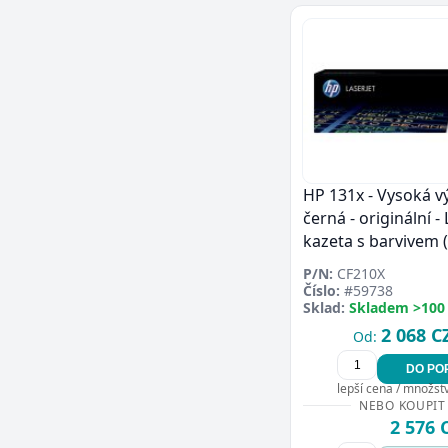
HP 131x - Vysoká v
černá - originální - 
kazeta s barvivem 
P/N:
CF210X
Číslo:
#59738
Sklad:
Skladem >100
2 068 C
Od:
DO PO
lepší cena / množství
NEBO KOUPIT
2 576 