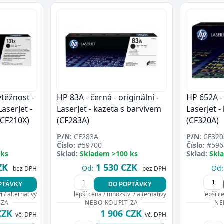
ýtěžnost -
HP 83A - černá - originální -
HP 652A - 
LaserJet -
LaserJet - kazeta s barvivem
LaserJet -
(CF210X)
(CF283A)
(CF320A)
P/N:
CF283A
P/N:
CF320
Číslo:
#59700
Číslo:
#596
 ks
Sklad:
Skladem >100 ks
Sklad:
Skl
ZK
1 530 CZK
Od:
Od:
bez DPH
bez DPH
PTÁVKY
DO POPTÁVKY
 / alternativy
lepší cena / množství / alternativy
lepší c
 ZA
NEBO KOUPIT ZA
NE
CZK
1 906 CZK
vč. DPH
vč. DPH