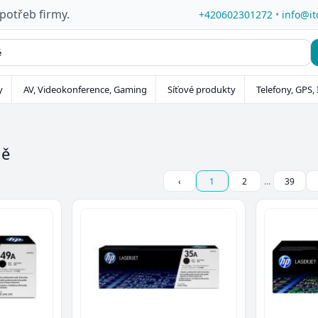
 potřeb firmy.
+420602301272
•
info@it
y
AV, Videokonference, Gaming
Síťové produkty
Telefony, GPS, 
ně
‹
1
2
…
39