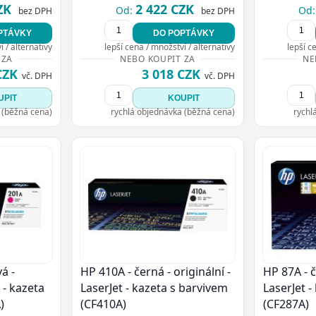
ZK
2 422 CZK
Od:
Od:
bez DPH
bez DPH
PTÁVKY
DO POPTÁVKY
 / alternativy
lepší cena / množství / alternativy
lepší c
 ZA
NEBO KOUPIT ZA
NE
CZK
3 018 CZK
vč. DPH
vč. DPH
UPIT
KOUPIT
 (běžná cena)
rychlá objednávka (běžná cena)
rychl
á -
HP 410A - černá - originální -
HP 87A - č
t - kazeta
LaserJet - kazeta s barvivem
LaserJet -
)
(CF410A)
(CF287A)