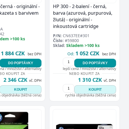
černá - originální -
HP 300 - 2-balení - černá,
 kazeta s barvivem
barva (azurová, purpurová,
žlutá) - originální -
inkoustová cartridge
0A
42
P/N:
CN637EE#301
adem >100 ks
Číslo:
#59800
Sklad:
Skladem >100 ks
1 884 CZK
1 052 CZK
Od:
bez DPH
bez DPH
DO POPTÁVKY
DO POPTÁVKY
ena / množství / alternativy
lepší cena / množství / alternativy
BO KOUPIT ZA
NEBO KOUPIT ZA
2 346 CZK
1 310 CZK
vč. DPH
vč. DPH
KOUPIT
KOUPIT
á objednávka (běžná cena)
rychlá objednávka (běžná cena)