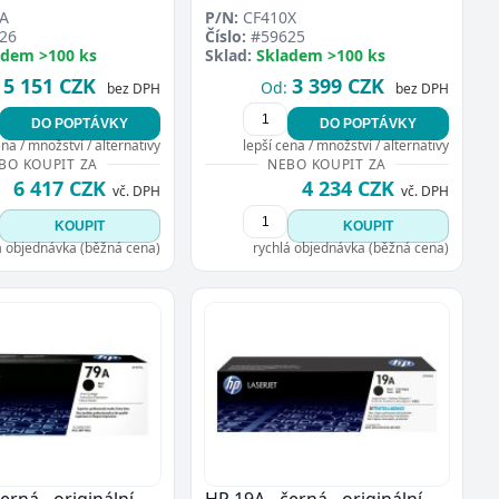
A
P/N:
CF410X
26
Číslo:
#59625
adem >100 ks
Sklad:
Skladem >100 ks
5 151 CZK
3 399 CZK
Od:
bez DPH
bez DPH
DO POPTÁVKY
DO POPTÁVKY
ena / množství / alternativy
lepší cena / množství / alternativy
BO KOUPIT ZA
NEBO KOUPIT ZA
6 417 CZK
4 234 CZK
vč. DPH
vč. DPH
KOUPIT
KOUPIT
á objednávka (běžná cena)
rychlá objednávka (běžná cena)
erná - originální -
HP 19A - černá - originální -