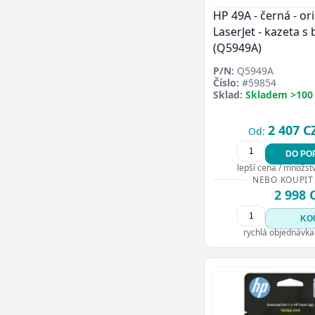
HP 49A - černá - ori
LaserJet - kazeta s
(Q5949A)
P/N:
Q5949A
Číslo:
#59854
Sklad:
Skladem >100
2 407 C
Od:
DO PO
lepší cena / množství
NEBO KOUPIT
2 998 
KO
rychlá objednávka