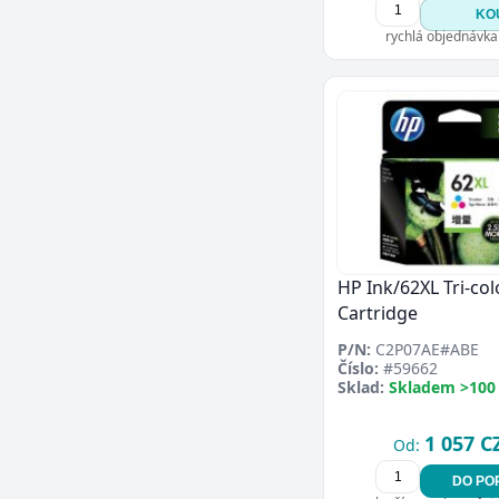
KO
rychlá objednávka
HP Ink/62XL Tri-col
Cartridge
P/N:
C2P07AE#ABE
Číslo:
#59662
Sklad:
Skladem >100
1 057 C
Od:
DO PO