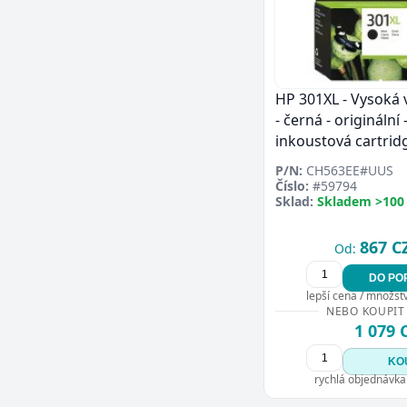
HP 301XL - Vysoká 
- černá - originální 
inkoustová cartrid
P/N:
CH563EE#UUS
Číslo:
#59794
Sklad:
Skladem >100
867 C
Od:
DO PO
lepší cena / množství
NEBO KOUPIT
1 079 
KO
rychlá objednávka