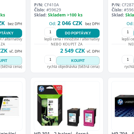
P/N:
CF410A
P/N:
CF287
Číslo:
#59629
Číslo:
#596
 ks
Sklad:
Skladem >100 ks
Sklad:
Skl
ZK
2 046 CZK
Od:
Od:
bez DPH
bez DPH
PTÁVKY
DO POPTÁVKY
 / alternativy
lepší cena / množství / alternativy
lepší c
 ZA
NEBO KOUPIT ZA
NE
CZK
2 549 CZK
vč. DPH
vč. DPH
UPIT
KOUPIT
 (běžná cena)
rychlá objednávka (běžná cena)
rychl
ginální -
HP 301 - 2-balení - černá,
HP 79A - č