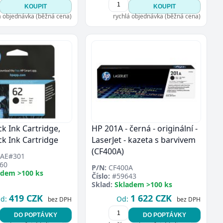
KOUPIT
KOUPIT
á objednávka (běžná cena)
rychlá objednávka (běžná cena)
ck Ink Cartridge,
HP 201A - černá - originální -
ck Ink Cartridge
LaserJet - kazeta s barvivem
(CF400A)
AE#301
60
P/N:
CF400A
adem >100 ks
Číslo:
#59643
Sklad:
Skladem >100 ks
419 CZK
1 622 CZK
d:
Od:
bez DPH
bez DPH
DO POPTÁVKY
DO POPTÁVKY