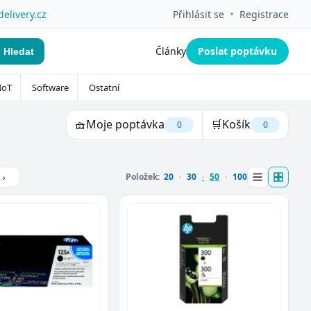
•
delivery.cz
Přihlásit se
Registrace
Články
Poslat poptávku
Hledat
IoT
Software
Ostatní
🧺
Moje poptávka
🛒
Košík
0
0
Položek:
20
30
50
100
›