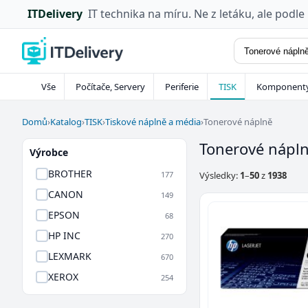
ITDelivery
IT technika na míru. Ne z letáku, ale podle
Vše
Počítače, Servery
Periferie
TISK
Komponent
Domů
›
Katalog
›
TISK
›
Tiskové náplně a média
›
Tonerové náplně
Tonerové nápl
Výrobce
BROTHER
177
Výsledky:
1
–
50
z
1938
CANON
149
EPSON
68
HP INC
270
LEXMARK
670
XEROX
254