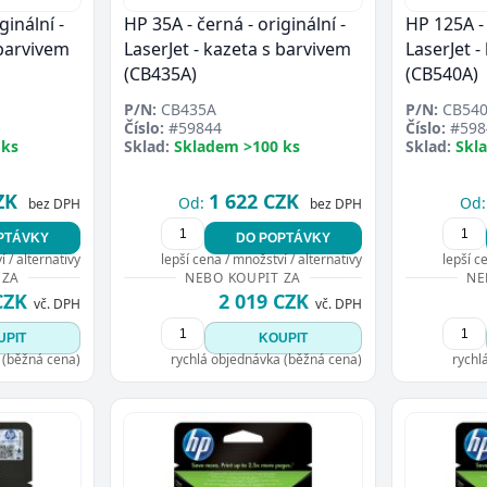
ginální -
HP 35A - černá - originální -
HP 125A - 
 barvivem
LaserJet - kazeta s barvivem
LaserJet -
(CB435A)
(CB540A)
P/N:
CB435A
P/N:
CB54
Číslo:
#59844
Číslo:
#598
 ks
Sklad:
Skladem >100 ks
Sklad:
Skl
ZK
1 622 CZK
Od:
Od:
bez DPH
bez DPH
PTÁVKY
DO POPTÁVKY
 / alternativy
lepší cena / množství / alternativy
lepší c
 ZA
NEBO KOUPIT ZA
NE
CZK
2 019 CZK
vč. DPH
vč. DPH
UPIT
KOUPIT
 (běžná cena)
rychlá objednávka (běžná cena)
rychl