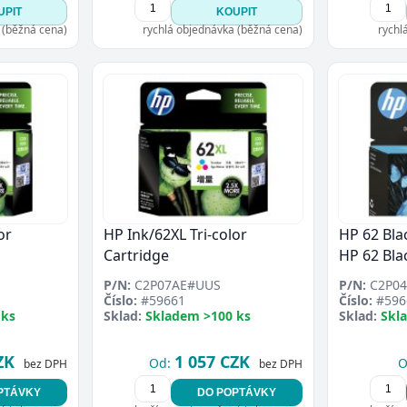
UPIT
KOUPIT
 (běžná cena)
rychlá objednávka (běžná cena)
rychl
or
HP Ink/62XL Tri-color
HP 62 Bla
Cartridge
HP 62 Bla
P/N:
C2P07AE#UUS
P/N:
C2P04
Číslo:
#59661
Číslo:
#596
 ks
Sklad:
Skladem >100 ks
Sklad:
Skl
ZK
1 057 CZK
Od:
O
bez DPH
bez DPH
PTÁVKY
DO POPTÁVKY