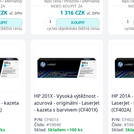
 / alternativy
lepší cena / množství / alternativy
lepší c
Přejít do poptávky
Zavřít
 ZA
NEBO KOUPIT ZA
NE
CZK
1 316 CZK
vč. DPH
vč. DPH
UPIT
KOUPIT
 (běžná cena)
rychlá objednávka (běžná cena)
rychl
-
HP 201X - Vysoká výtěžnost -
HP 201A - 
t - kazeta
azurová - originální - LaserJet
LaserJet -
)
- kazeta s barvivem (CF401X)
(CF402A)
P/N:
CF401X
P/N:
CF402
Číslo:
#59640
Číslo:
#596
 ks
Sklad:
Skladem >100 ks
Sklad:
Skl