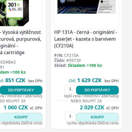
- Vysoká výtěžnost
HP 131A - černá - originální -
azurová, purpurová,
LaserJet - kazeta s barvivem
iginální -
(CF210A)
á cartridge
P/N:
CF210A
Číslo:
#59739
EE#BA3
Sklad:
Skladem >100 ks
91
adem >100 ks
851 CZK
1 629 CZK
d:
Od:
bez DPH
bez DPH
DO POPTÁVKY
DO POPTÁVKY
ena / množství / alternativy
lepší cena / množství / alternativy
BO KOUPIT ZA
NEBO KOUPIT ZA
1 060 CZK
2 029 CZK
vč. DPH
vč. DPH
KOUPIT
KOUPIT
á objednávka (běžná cena)
rychlá objednávka (běžná cena)