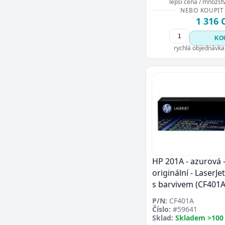
lepší cena / množství
NEBO KOUPIT
1 316 
KO
rychlá objednávka
HP 201A - azurová 
originální - LaserJe
s barvivem (CF401A
P/N:
CF401A
Číslo:
#59641
Sklad:
Skladem >100