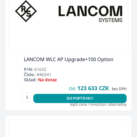
LANCOM WLC AP Upgrade+100 Option
P/N:
61632
Číslo:
#46341
Sklad:
Na dotaz
123 633 CZK
Od:
bez DPH
DO POPTÁVKY
lepší cena / množství / alternativy