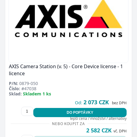
AXIS Camera Station (v. 5) - Core Device license - 1
licence
P/N:
0879-050
Číslo:
#47038
Sklad:
Skladem 1 ks
2 073 CZK
Od:
bez DPH
DO POPTÁVKY
lepší cena / množství / alternativy
NEBO KOUPIT ZA
2 582 CZK
vč. DPH