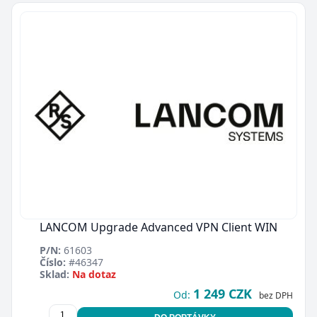
LANCOM Upgrade Advanced VPN Client WIN
P/N:
61603
Číslo:
#46347
Sklad:
Na dotaz
1 249 CZK
Od:
bez DPH