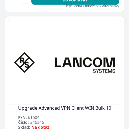
DO POPTÁVKY
lepší cena / množství / alternativy
Upgrade Advanced VPN Client WIN Bulk 10
P/N:
61604
Číslo:
#46346
Sklad:
Na dotaz