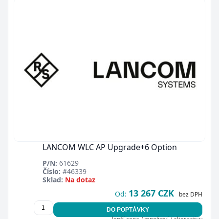
LANCOM WLC AP Upgrade+6 Option
P/N:
61629
Číslo:
#46339
Sklad:
Na dotaz
13 267 CZK
Od:
bez DPH
DO POPTÁVKY