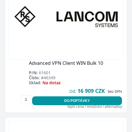
Advanced VPN Client WIN Bulk 10
P/N:
61601
Číslo:
#46349
Sklad:
Na dotaz
16 909 CZK
Od:
bez DPH
DO POPTÁVKY
lepší cena / množství / alternativy