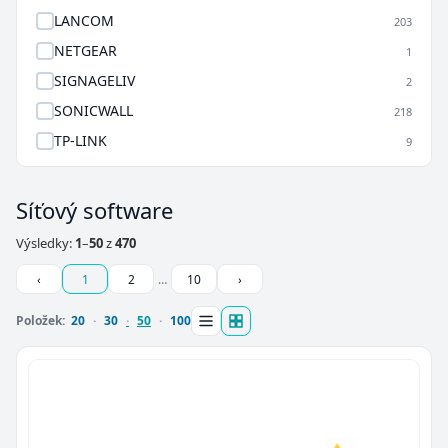
LANCOM
203
NETGEAR
1
SIGNAGELIV
2
SONICWALL
218
TP-LINK
9
Síťový software
Výsledky:
1
–
50
z
470
‹
1
2
…
10
›
Položek:
20
30
50
100