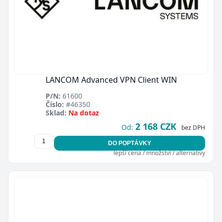
LANCOM Advanced VPN Client WIN
P/N:
61600
Číslo:
#46350
Sklad:
Na dotaz
2 168 CZK
Od:
bez DPH
DO POPTÁVKY
lepší cena / množství / alternativy