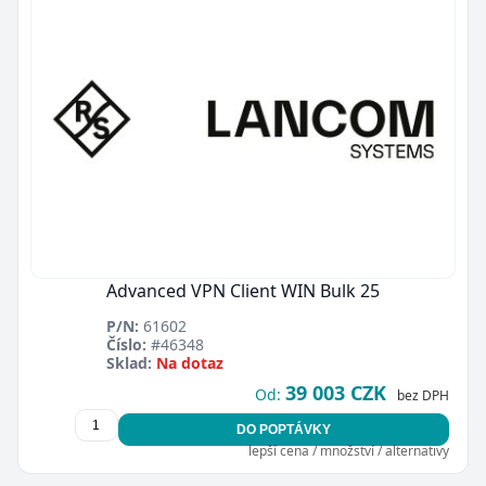
Zavřít
Advanced VPN Client WIN Bulk 25
P/N:
61602
Číslo:
#46348
Sklad:
Na dotaz
39 003 CZK
Od:
bez DPH
DO POPTÁVKY
lepší cena / množství / alternativy