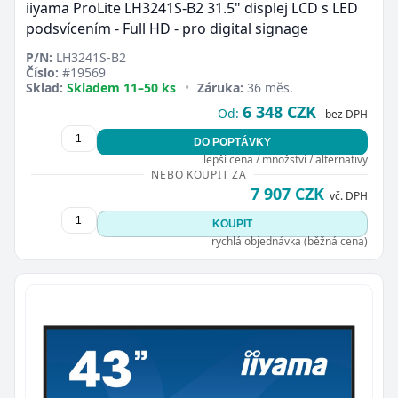
iiyama ProLite LH3241S-B2 31.5" displej LCD s LED
podsvícením - Full HD - pro digital signage
P/N:
LH3241S-B2
Číslo:
#19569
Sklad:
Skladem 11–50 ks
•
Záruka:
36 měs.
6 348 CZK
Od:
bez DPH
DO POPTÁVKY
lepší cena / množství / alternativy
NEBO KOUPIT ZA
7 907 CZK
vč. DPH
KOUPIT
rychlá objednávka (běžná cena)