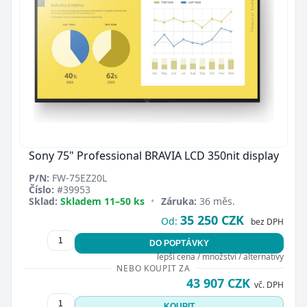
Sony 75" Professional BRAVIA LCD 350nit display
P/N:
FW-75EZ20L
Číslo:
#39953
Sklad:
Skladem 11–50 ks
•
Záruka:
36 měs.
35 250 CZK
Od:
bez DPH
DO POPTÁVKY
lepší cena / množství / alternativy
NEBO KOUPIT ZA
43 907 CZK
vč. DPH
KOUPIT