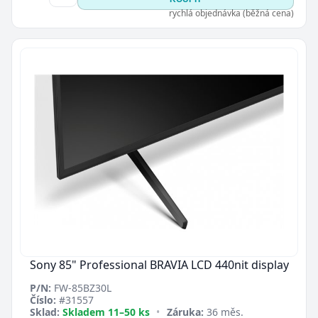
rychlá objednávka (běžná cena)
Sony 85" Professional BRAVIA LCD 440nit display
P/N:
FW-85BZ30L
Číslo:
#31557
Sklad:
Skladem 11–50 ks
•
Záruka:
36 měs.