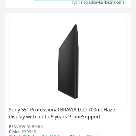
rychlá objednávka (běžná cena)
Sony 55" Professional BRAVIA LCD 700nit Haze
display with up to 5 years PrimeSupport
P/N:
FW-55BZ40L
Číslo:
#39943