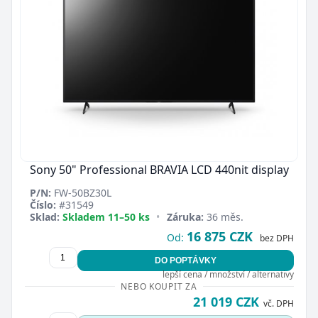
Sony 50" Professional BRAVIA LCD 440nit display
P/N:
FW-50BZ30L
Číslo:
#31549
Sklad:
Skladem 11–50 ks
•
Záruka:
36 měs.
16 875 CZK
Od:
bez DPH
DO POPTÁVKY
lepší cena / množství / alternativy
NEBO KOUPIT ZA
21 019 CZK
vč. DPH