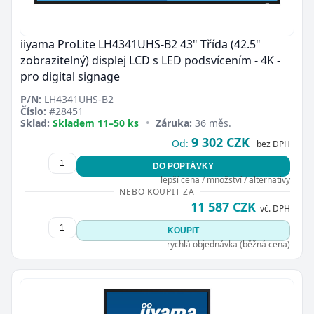
iiyama ProLite LH4341UHS-B2 43" Třída (42.5"
zobrazitelný) displej LCD s LED podsvícením - 4K -
pro digital signage
P/N:
LH4341UHS-B2
Číslo:
#28451
Sklad:
Skladem 11–50 ks
•
Záruka:
36 měs.
9 302 CZK
Od:
bez DPH
DO POPTÁVKY
lepší cena / množství / alternativy
NEBO KOUPIT ZA
11 587 CZK
vč. DPH
KOUPIT
rychlá objednávka (běžná cena)