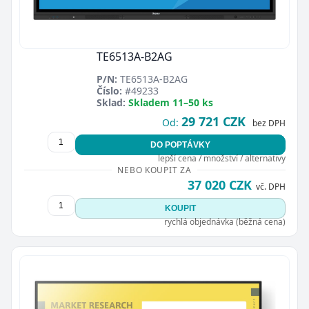
TE6513A-B2AG
P/N:
TE6513A-B2AG
Číslo:
#49233
Sklad:
Skladem 11–50 ks
29 721 CZK
Od:
bez DPH
DO POPTÁVKY
lepší cena / množství / alternativy
NEBO KOUPIT ZA
37 020 CZK
vč. DPH
KOUPIT
rychlá objednávka (běžná cena)