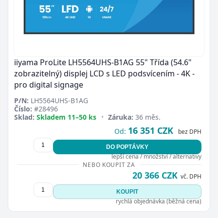
iiyama ProLite LH5564UHS-B1AG 55" Třída (54.6"
zobrazitelný) displej LCD s LED podsvícením - 4K -
pro digital signage
P/N:
LH5564UHS-B1AG
Číslo:
#28496
Sklad:
Skladem 11–50 ks
•
Záruka:
36 měs.
16 351 CZK
Od:
bez DPH
DO POPTÁVKY
lepší cena / množství / alternativy
NEBO KOUPIT ZA
20 366 CZK
vč. DPH
KOUPIT
rychlá objednávka (běžná cena)