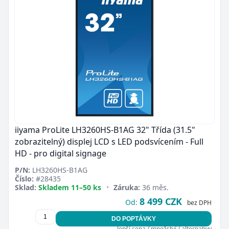
iiyama ProLite LH3260HS-B1AG 32" Třída (31.5"
zobrazitelný) displej LCD s LED podsvícením - Full
HD - pro digital signage
P/N:
LH3260HS-B1AG
Číslo:
#28435
Sklad:
Skladem 11–50 ks
•
Záruka:
36 měs.
8 499 CZK
Od:
bez DPH
DO POPTÁVKY
lepší cena / množství / alternativy