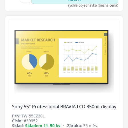
rychlá objednávka (běžná cena)
Sony 55" Professional BRAVIA LCD 350nit display
P/N:
FW-55EZ20L
Číslo:
#39952
Sklad:
Skladem 11–50 ks
•
Záruka:
36 měs.