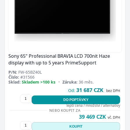
Sony 65" Professional BRAVIA LCD 700nit Haze
display with up to 5 years PrimeSupport
P/N:
FW-65BZ40L
Číslo:
#31566
Sklad:
Skladem >100 ks
•
Záruka:
36 měs.
31 687 CZK
Od:
bez DPH
DO POPTÁVKY
lepší cena / množství / alternativy
NEBO KOUPIT ZA
39 469 CZK
vč. DPH
KOUPIT