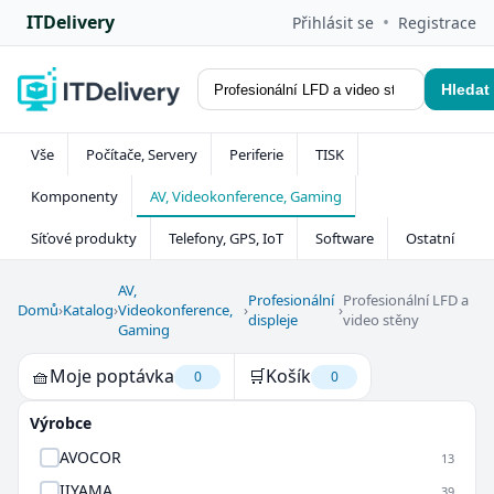
ITDelivery
•
Přihlásit se
Registrace
Hledat
Vše
Počítače, Servery
Periferie
TISK
Komponenty
AV, Videokonference, Gaming
Síťové produkty
Telefony, GPS, IoT
Software
Ostatní
AV,
Profesionální
Profesionální LFD a
Domů
›
Katalog
›
Videokonference,
›
›
displeje
video stěny
Gaming
🧺
Moje poptávka
🛒
Košík
0
0
Výrobce
AVOCOR
13
IIYAMA
39