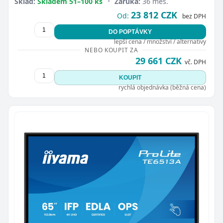
Sklad:
Skladem 51–100 ks
•
Záruka:
36 měs.
23 812 CZK
Od:
bez DPH
DO POPTÁVKY
lepší cena / množství / alternativy
NEBO KOUPIT ZA
29 661 CZK
vč. DPH
KOUPIT
rychlá objednávka (běžná cena)