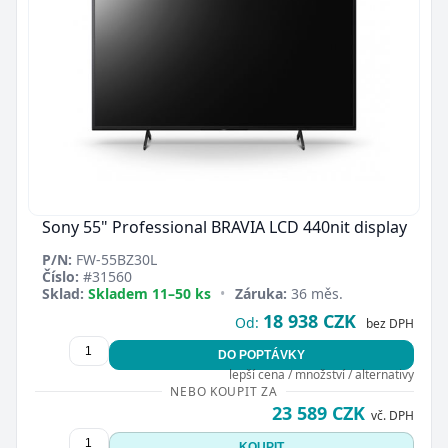
Sony 55" Professional BRAVIA LCD 440nit display
P/N:
FW-55BZ30L
Číslo:
#31560
Sklad:
Skladem 11–50 ks
•
Záruka:
36 měs.
18 938 CZK
Od:
bez DPH
DO POPTÁVKY
lepší cena / množství / alternativy
NEBO KOUPIT ZA
23 589 CZK
vč. DPH
KOUPIT