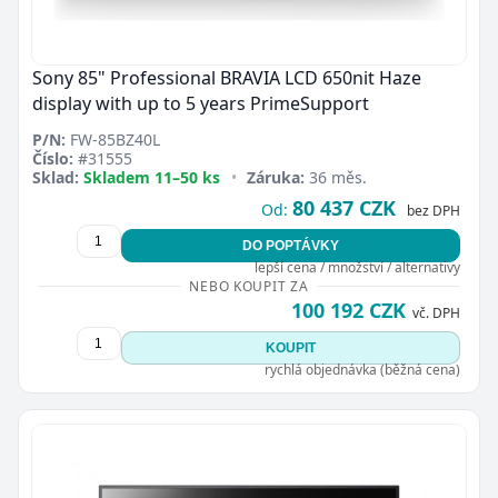
Sony 85" Professional BRAVIA LCD 650nit Haze
display with up to 5 years PrimeSupport
P/N:
FW-85BZ40L
Číslo:
#31555
Sklad:
Skladem 11–50 ks
•
Záruka:
36 měs.
80 437 CZK
Od:
bez DPH
DO POPTÁVKY
lepší cena / množství / alternativy
NEBO KOUPIT ZA
100 192 CZK
vč. DPH
KOUPIT
rychlá objednávka (běžná cena)