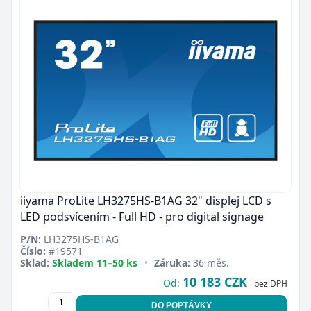
iiyama ProLite LH3275HS-B1AG 32" displej LCD s
LED podsvícením - Full HD - pro digital signage
P/N:
LH3275HS-B1AG
Číslo:
#19571
Sklad:
Skladem 11–50 ks
•
Záruka:
36 měs.
10 183 CZK
Od:
bez DPH
DO POPTÁVKY