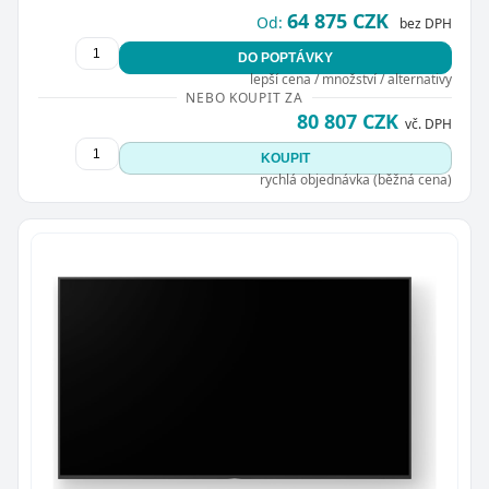
64 875 CZK
Od:
bez DPH
DO POPTÁVKY
lepší cena / množství / alternativy
NEBO KOUPIT ZA
80 807 CZK
vč. DPH
KOUPIT
rychlá objednávka (běžná cena)