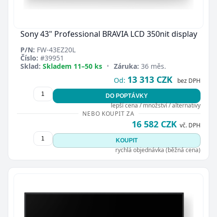
Sony 43" Professional BRAVIA LCD 350nit display
P/N:
FW-43EZ20L
Číslo:
#39951
Sklad:
Skladem 11–50 ks
•
Záruka:
36 měs.
13 313 CZK
Od:
bez DPH
DO POPTÁVKY
lepší cena / množství / alternativy
NEBO KOUPIT ZA
16 582 CZK
vč. DPH
KOUPIT
rychlá objednávka (běžná cena)