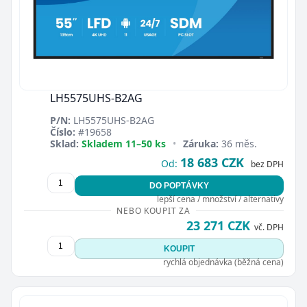
LH5575UHS-B2AG
P/N:
LH5575UHS-B2AG
Číslo:
#19658
Sklad:
Skladem 11–50 ks
•
Záruka:
36 měs.
18 683 CZK
Od:
bez DPH
DO POPTÁVKY
lepší cena / množství / alternativy
NEBO KOUPIT ZA
23 271 CZK
vč. DPH
KOUPIT
rychlá objednávka (běžná cena)