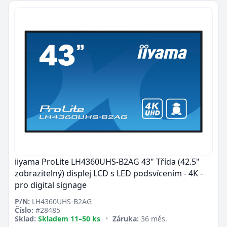
iiyama ProLite LH4360UHS-B2AG 43" Třída (42.5"
zobrazitelný) displej LCD s LED podsvícením - 4K -
pro digital signage
P/N:
LH4360UHS-B2AG
Číslo:
#28485
Sklad:
Skladem 11–50 ks
•
Záruka:
36 měs.