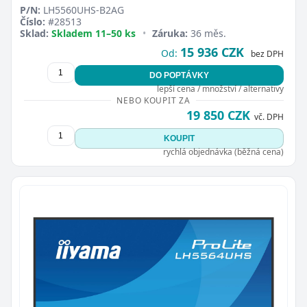
P/N:
LH5560UHS-B2AG
Číslo:
#28513
Sklad:
Skladem 11–50 ks
•
Záruka:
36 měs.
15 936 CZK
Od:
bez DPH
DO POPTÁVKY
lepší cena / množství / alternativy
Zavřít
NEBO KOUPIT ZA
19 850 CZK
vč. DPH
KOUPIT
rychlá objednávka (běžná cena)