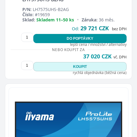
P/N:
LH7575UHS-B2AG
Číslo:
#19659
Sklad:
Skladem 11–50 ks
•
Záruka:
36 měs.
29 721 CZK
Od:
bez DPH
DO POPTÁVKY
lepší cena / množství / alternativy
NEBO KOUPIT ZA
37 020 CZK
vč. DPH
KOUPIT
rychlá objednávka (běžná cena)