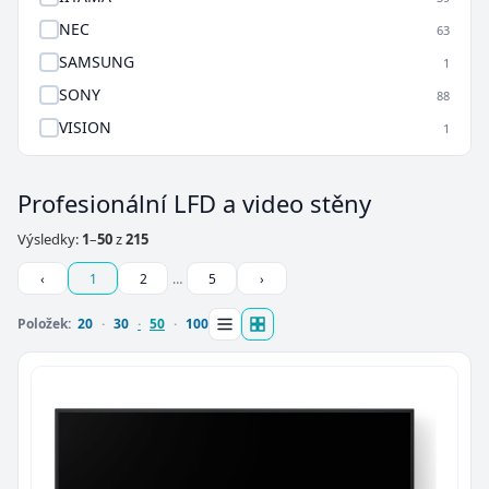
NEC
63
SAMSUNG
1
SONY
88
VISION
1
Profesionální LFD a video stěny
Výsledky:
1
–
50
z
215
‹
1
2
…
5
›
Položek:
20
30
50
100