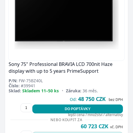
Sony 75" Professional BRAVIA LCD 700nit Haze
display with up to 5 years PrimeSupport
P/N:
FW-75BZ40L
Číslo:
#39941
Sklad:
Skladem 11–50 ks
•
Záruka:
36 měs.
48 750 CZK
Od:
bez DPH
DO POPTÁVKY
lepší cena / množství / alternativy
NEBO KOUPIT ZA
60 723 CZK
vč. DPH