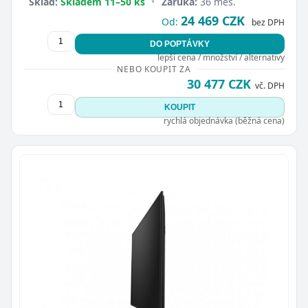
Sklad:
Skladem 11–50 ks
•
Záruka:
36 měs.
24 469 CZK
Od:
bez DPH
DO POPTÁVKY
lepší cena / množství / alternativy
NEBO KOUPIT ZA
30 477 CZK
vč. DPH
KOUPIT
rychlá objednávka (běžná cena)