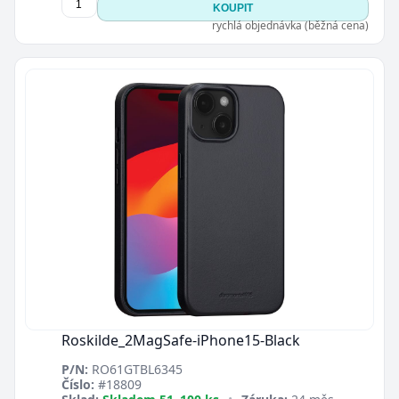
KOUPIT
rychlá objednávka (běžná cena)
Roskilde_2MagSafe-iPhone15-Black
P/N:
RO61GTBL6345
Číslo:
#18809