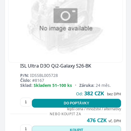
ISL Ultra D3O Qi2-Galaxy S26-BK
P/N:
IDSSBL005728
Číslo:
#8167
Sklad:
Skladem 51–100 ks
•
Záruka:
24 měs.
382 CZK
Od:
bez DPH
DO POPTÁVKY
lepší cena / množství / alternativy
NEBO KOUPIT ZA
476 CZK
vč. DPH
KOUPIT