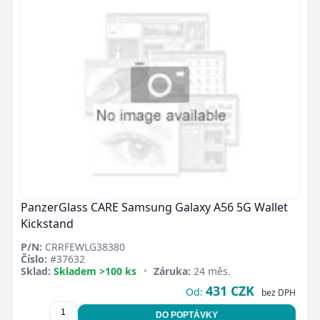
PanzerGlass CARE Samsung Galaxy A56 5G Wallet
Kickstand
P/N:
CRRFEWLG38380
Číslo:
#37632
Sklad:
Skladem >100 ks
•
Záruka:
24 měs.
431 CZK
Od:
bez DPH
DO POPTÁVKY