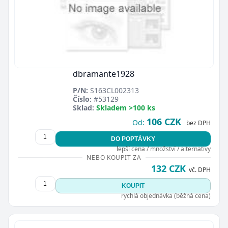
dbramante1928
P/N:
S163CL002313
Číslo:
#53129
Sklad:
Skladem >100 ks
106 CZK
Od:
bez DPH
DO POPTÁVKY
lepší cena / množství / alternativy
NEBO KOUPIT ZA
132 CZK
vč. DPH
KOUPIT
rychlá objednávka (běžná cena)