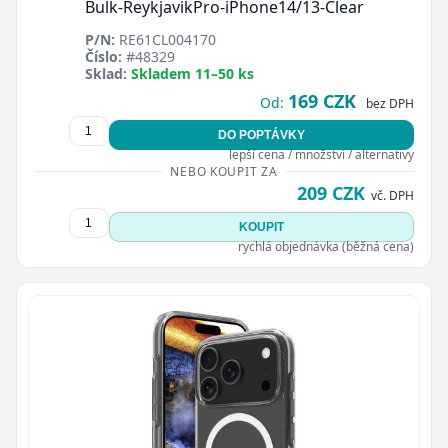
Bulk-ReykjavikPro-iPhone14/13-Clear
P/N:
RE61CL004170
Číslo:
#48329
Sklad:
Skladem 11–50 ks
169 CZK
Od:
bez DPH
DO POPTÁVKY
lepší cena / množství / alternativy
NEBO KOUPIT ZA
209 CZK
vč. DPH
KOUPIT
rychlá objednávka (běžná cena)