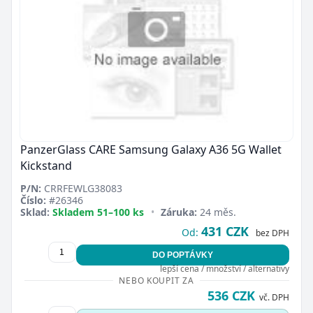
PanzerGlass CARE Samsung Galaxy A36 5G Wallet
Kickstand
P/N:
CRRFEWLG38083
Číslo:
#26346
Sklad:
Skladem 51–100 ks
•
Záruka:
24 měs.
431 CZK
Od:
bez DPH
DO POPTÁVKY
lepší cena / množství / alternativy
NEBO KOUPIT ZA
536 CZK
vč. DPH