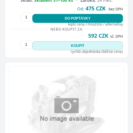
Sklad:
Skladem 51–100 ks
•
Záruka:
24 měs.
475 CZK
Od:
bez DPH
DO POPTÁVKY
lepší cena / množství / alternativy
NEBO KOUPIT ZA
592 CZK
vč. DPH
KOUPIT
rychlá objednávka (běžná cena)