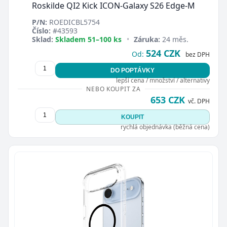
Roskilde QI2 Kick ICON-Galaxy S26 Edge-M
P/N:
ROEDICBL5754
Číslo:
#43593
Sklad:
Skladem 51–100 ks
•
Záruka:
24 měs.
524 CZK
Od:
bez DPH
DO POPTÁVKY
lepší cena / množství / alternativy
NEBO KOUPIT ZA
653 CZK
vč. DPH
KOUPIT
rychlá objednávka (běžná cena)