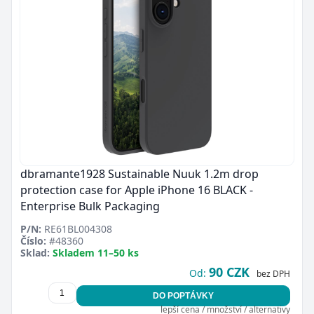
dbramante1928 Sustainable Nuuk 1.2m drop
protection case for Apple iPhone 16 BLACK -
Enterprise Bulk Packaging
P/N:
RE61BL004308
Číslo:
#48360
Sklad:
Skladem 11–50 ks
90 CZK
Od:
bez DPH
DO POPTÁVKY
lepší cena / množství / alternativy