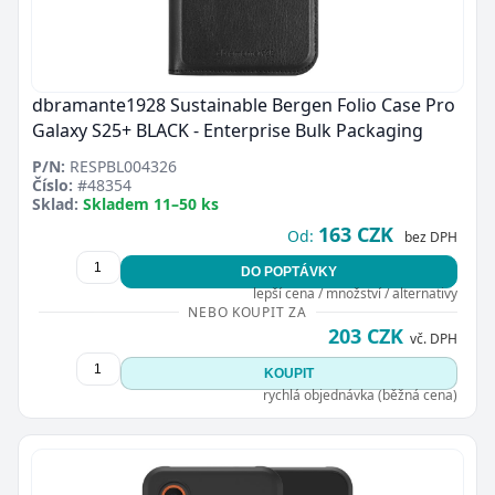
dbramante1928 Sustainable Bergen Folio Case Pro
Galaxy S25+ BLACK - Enterprise Bulk Packaging
P/N:
RESPBL004326
Číslo:
#48354
Sklad:
Skladem 11–50 ks
163 CZK
Od:
bez DPH
DO POPTÁVKY
lepší cena / množství / alternativy
NEBO KOUPIT ZA
203 CZK
vč. DPH
KOUPIT
rychlá objednávka (běžná cena)