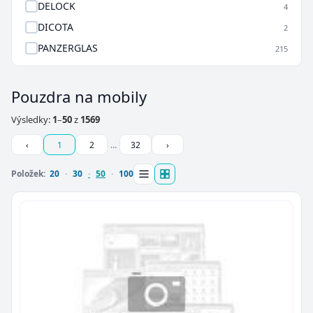
DELOCK
4
DICOTA
2
PANZERGLAS
215
Pouzdra na mobily
Výsledky:
1
–
50
z
1569
‹
1
2
…
32
›
Položek:
20
30
50
100