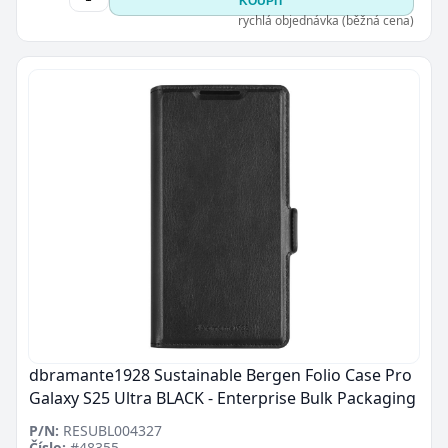
KOUPIT
rychlá objednávka (běžná cena)
dbramante1928 Sustainable Bergen Folio Case Pro
Galaxy S25 Ultra BLACK - Enterprise Bulk Packaging
P/N:
RESUBL004327
Číslo:
#48355