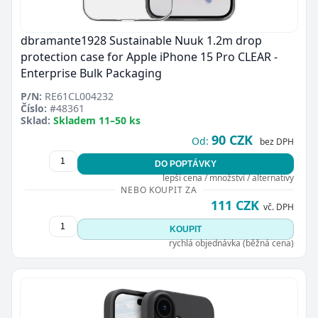
dbramante1928 Sustainable Nuuk 1.2m drop
protection case for Apple iPhone 15 Pro CLEAR -
Enterprise Bulk Packaging
P/N:
RE61CL004232
Číslo:
#48361
Sklad:
Skladem 11–50 ks
90 CZK
Od:
bez DPH
DO POPTÁVKY
lepší cena / množství / alternativy
NEBO KOUPIT ZA
111 CZK
vč. DPH
KOUPIT
rychlá objednávka (běžná cena)