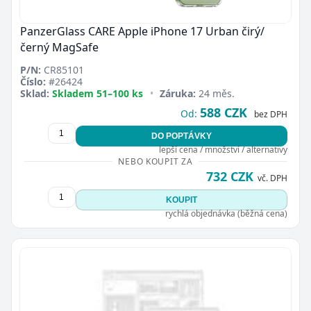
PanzerGlass CARE Apple iPhone 17 Urban čirý/
černý MagSafe
P/N:
CR85101
Číslo:
#26424
Sklad:
Skladem 51–100 ks
•
Záruka:
24 měs.
588 CZK
Od:
bez DPH
DO POPTÁVKY
lepší cena / množství / alternativy
NEBO KOUPIT ZA
732 CZK
vč. DPH
KOUPIT
rychlá objednávka (běžná cena)