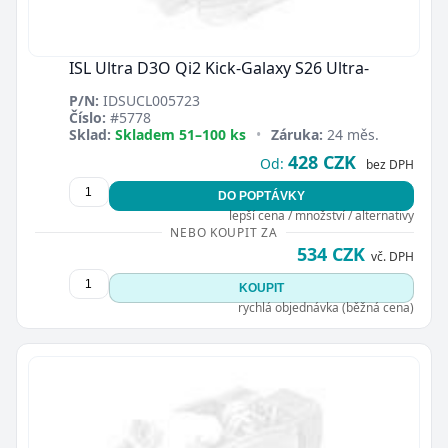
ISL Ultra D3O Qi2 Kick-Galaxy S26 Ultra-
P/N:
IDSUCL005723
Číslo:
#5778
Sklad:
Skladem 51–100 ks
•
Záruka:
24 měs.
428 CZK
Od:
bez DPH
DO POPTÁVKY
lepší cena / množství / alternativy
NEBO KOUPIT ZA
534 CZK
vč. DPH
KOUPIT
rychlá objednávka (běžná cena)