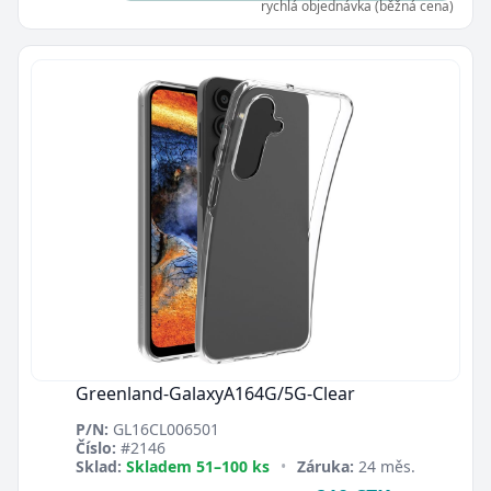
rychlá objednávka (běžná cena)
Greenland-GalaxyA164G/5G-Clear
P/N:
GL16CL006501
Číslo:
#2146
Sklad:
Skladem 51–100 ks
•
Záruka:
24 měs.