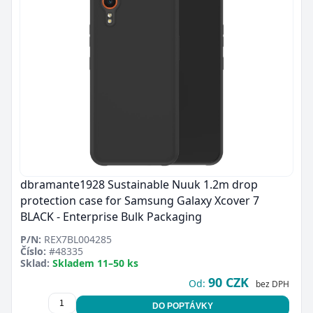
dbramante1928 Sustainable Nuuk 1.2m drop
protection case for Samsung Galaxy Xcover 7
BLACK - Enterprise Bulk Packaging
P/N:
REX7BL004285
Číslo:
#48335
Sklad:
Skladem 11–50 ks
90 CZK
Od:
bez DPH
DO POPTÁVKY