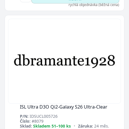
rychlá objednávka (běžná cena)
ISL Ultra D3O Qi2-Galaxy S26 Ultra-Clear
P/N:
IDSUCL005726
Číslo:
#8079
Sklad:
Skladem 51–100 ks
•
Záruka:
24 měs.