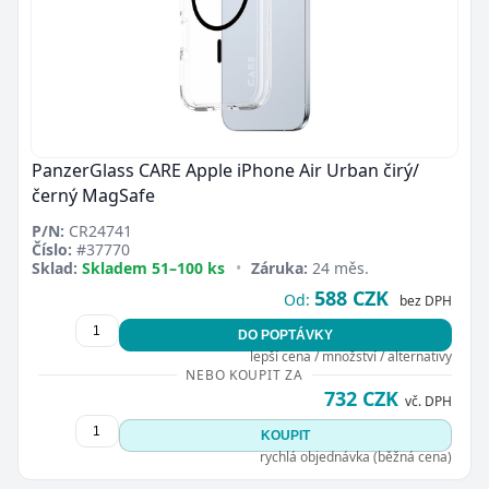
PanzerGlass CARE Apple iPhone Air Urban čirý/
černý MagSafe
P/N:
CR24741
Číslo:
#37770
Sklad:
Skladem 51–100 ks
•
Záruka:
24 měs.
588 CZK
Od:
bez DPH
DO POPTÁVKY
lepší cena / množství / alternativy
NEBO KOUPIT ZA
732 CZK
vč. DPH
KOUPIT
rychlá objednávka (běžná cena)