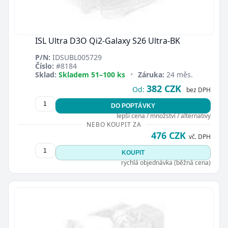
ISL Ultra D3O Qi2-Galaxy S26 Ultra-BK
P/N:
IDSUBL005729
Číslo:
#8184
Sklad:
Skladem 51–100 ks
•
Záruka:
24 měs.
382 CZK
Od:
bez DPH
DO POPTÁVKY
lepší cena / množství / alternativy
NEBO KOUPIT ZA
476 CZK
vč. DPH
KOUPIT
rychlá objednávka (běžná cena)