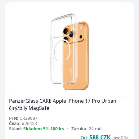
PanzerGlass CARE Apple iPhone 17 Pro Urban
čirý/bílý MagSafe
P/N:
CR29887
Číslo:
#26453
Sklad:
Skladem 51–100 ks
•
Záruka:
24 měs.
588 CZK
Od:
bez DPH