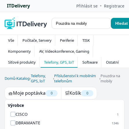
ITDelivery
•
Přihlásit se
Registrace
Hledat
Vše
Počítače, Servery
Periferie
TISK
Komponenty
AV, Videokonference, Gaming
Síťové produkty
Telefony, GPS, IoT
Software
Ostatní
Telefony,
Příslušenství k mobilním
Pouzdra na
Domů
›
Katalog
›
›
›
GPS, IoT
telefonům
mobily
🧺
Moje poptávka
🛒
Košík
0
0
Výrobce
CISCO
1
DBRAMANTE
1346