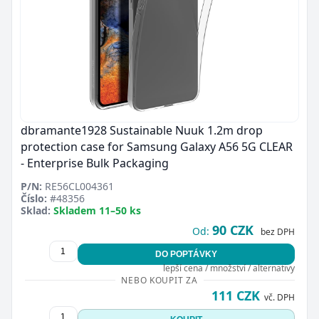
dbramante1928 Sustainable Nuuk 1.2m drop
protection case for Samsung Galaxy A56 5G CLEAR
- Enterprise Bulk Packaging
P/N:
RE56CL004361
Číslo:
#48356
Sklad:
Skladem 11–50 ks
90 CZK
Od:
bez DPH
DO POPTÁVKY
lepší cena / množství / alternativy
NEBO KOUPIT ZA
111 CZK
vč. DPH